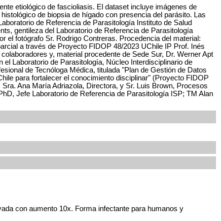
nte etiológico de fascioliasis. El dataset incluye imágenes de
histológico de biopsia de hígado con presencia del parásito. Las
boratorio de Referencia de Parasitología Instituto de Salud
s, gentileza del Laboratorio de Referencia de Parasitología
 el fotógrafo Sr. Rodrigo Contreras. Procedencia del material:
arcial a través de Proyecto FIDOP 48/2023 UChile IP Prof. Inés
colaboradores y, material procedente de Sede Sur, Dr. Werner Apt
l Laboratorio de Parasitología, Núcleo Interdisciplinario de
ofesional de Tecnóloga Médica, titulada "Plan de Gestión de Datos
Chile para fortalecer el conocimiento disciplinar" (Proyecto FIDOP
: Sra. Ana María Adriazola, Directora, y Sr. Luis Brown, Procesos
PhD, Jefe Laboratorio de Referencia de Parasitología ISP; TM Alan
servada con aumento 10x. Forma infectante para humanos y