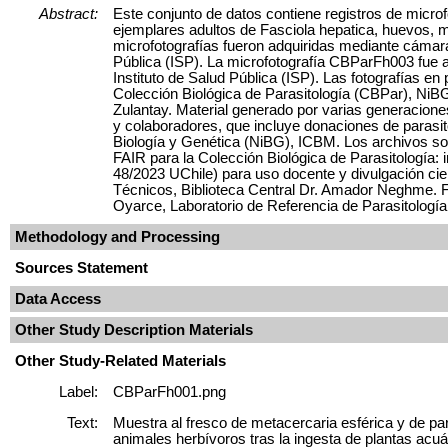
Abstract:
Este conjunto de datos contiene registros de microf
ejemplares adultos de Fasciola hepatica, huevos, me
microfotografías fueron adquiridas mediante cámara
Pública (ISP). La microfotografía CBParFh003 fue a
Instituto de Salud Pública (ISP). Las fotografías 
Colección Biológica de Parasitología (CBPar), NiB
Zulantay. Material generado por varias generacion
y colaboradores, que incluye donaciones de parasitó
Biología y Genética (NiBG), ICBM. Los archivos son 
FAIR para la Colección Biológica de Parasitología: 
48/2023 UChile) para uso docente y divulgación cien
Técnicos, Biblioteca Central Dr. Amador Neghme. Fa
Oyarce, Laboratorio de Referencia de Parasitología
Methodology and Processing
Sources Statement
Data Access
Other Study Description Materials
Other Study-Related Materials
Label:
CBParFh001.png
Text:
Muestra al fresco de metacercaria esférica y de p
animales herbívoros tras la ingesta de plantas acuá