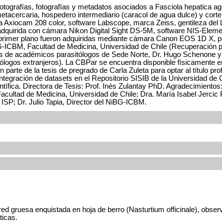
otografías, fotografías y metadatos asociados a Fasciola hepatica age
tacercaria, hospedero intermediario (caracol de agua dulce) y corte 
 Axiocam 208 color, software Labscope, marca Zeiss, gentileza del La
dquirida con cámara Nikon Digital Sight DS-5M, software NIS-Element
en primer plano fueron adquiridas mediante cámara Canon EOS 1D X, por
G-ICBM, Facultad de Medicina, Universidad de Chile (Recuperación p
es de académicos parasitólogos de Sede Norte, Dr. Hugo Schenone y 
logos extranjeros). La CBPar se encuentra disponible físicamente en e
parte de la tesis de pregrado de Carla Zuleta para optar al título pr
integración de datasets en el Repositorio SISIB de la Universidad de 
tífica. Directora de Tesis: Prof. Inés Zulantay PhD. Agradecimientos
cultad de Medicina, Universidad de Chile; Dra. María Isabel Jercic 
 ISP; Dr. Julio Tapia, Director del NiBG-ICBM.
ared gruesa enquistada en hoja de berro (Nasturtium officinale), ob
ticas.