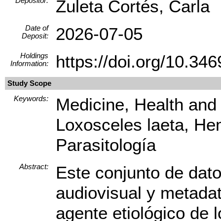
Depositor:
Zuleta Cortés, Carla
Date of
2026-07-05
Deposit:
Holdings
https://doi.org/10.
Information:
Study Scope
Keywords:
Medicine, Health and
Loxosceles laeta, He
Parasitología
Abstract:
Este conjunto de dato
audiovisual y metada
agente etiológico de 