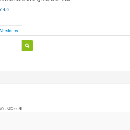
Y 4.0
Versiones
W7...QfQ==