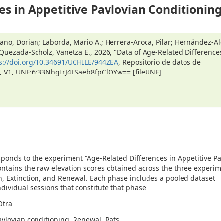
es in Appetitive Pavlovian Conditionin
ano, Dorian; Laborda, Mario A.; Herrera-Aroca, Pilar; Hernández-Al
 Quezada-Scholz, Vanetza E., 2026, "Data of Age-Related Difference
s://doi.org/10.34691/UCHILE/944ZEA
, Repositorio de datos de
le, V1, UNF:6:33NhgIrJ4LSaeb8fpClOYw== [fileUNF]
sponds to the experiment “Age-Related Differences in Appetitive Pa
contains the raw elevation scores obtained across the three experi
n, Extinction, and Renewal. Each phase includes a pooled dataset
dividual sessions that constitute that phase.
Otra
avlovian conditioning, Renewal, Rats