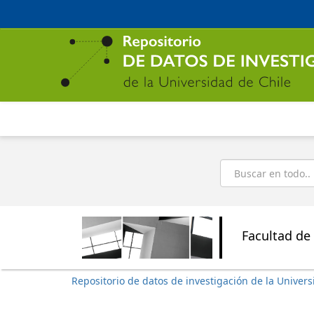
Ir
al
contenido
principal
Buscar
Facultad de 
Repositorio de datos de investigación de la Univers