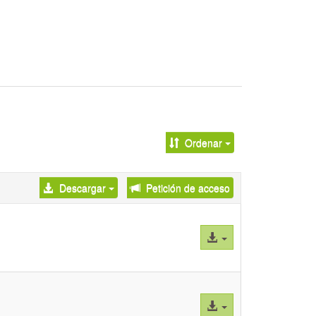
Ordenar
Descargar
Petición de acceso
Acceso
al
archivo
Acceso