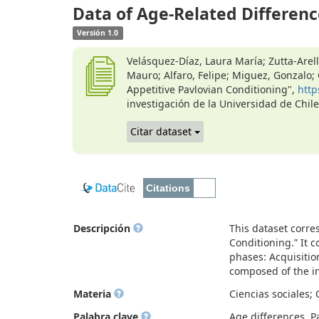
Data of Age-Related Differenc
Versión 1.0
Velásquez-Díaz, Laura María; Zutta-Arell
Mauro; Alfaro, Felipe; Miguez, Gonzalo;
Appetitive Pavlovian Conditioning",
http
investigación de la Universidad de Chi
Citar dataset
Descripción
This dataset corre
Conditioning.” It 
phases: Acquisitio
composed of the in
Materia
Ciencias sociales; 
Palabra clave
Age differences, P