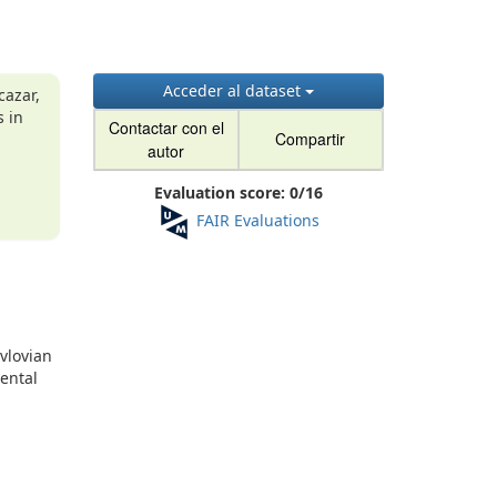
g
Acceder al dataset
cazar,
s in
Contactar con el
Compartir
autor
Evaluation score:
0
/
16
FAIR Evaluations
vlovian
mental