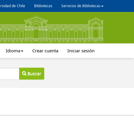
rsidad de Chile
Bibliotecas
Servicios de Bibliotecas
Idioma
Crear cuenta
Iniciar sesión
Buscar