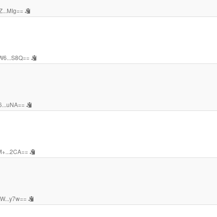
Z...MIg==
W6...S8Q==
6...uNA==
+...2CA==
W...y7w==