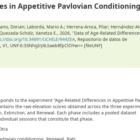
es in Appetitive Pavlovian Conditionin
ano, Dorian; Laborda, Mario A.; Herrera-Aroca, Pilar; Hernández-Al
 Quezada-Scholz, Vanetza E., 2026, "Data of Age-Related Difference
s://doi.org/10.34691/UCHILE/944ZEA
, Repositorio de datos de
le, V1, UNF:6:33NhgIrJ4LSaeb8fpClOYw== [fileUNF]
sponds to the experiment “Age-Related Differences in Appetitive Pa
contains the raw elevation scores obtained across the three experi
n, Extinction, and Renewal. Each phase includes a pooled dataset
dividual sessions that constitute that phase.
Otra
avlovian conditioning, Renewal, Rats