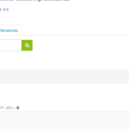
Y 4.0
Versiones
Y...JjA==