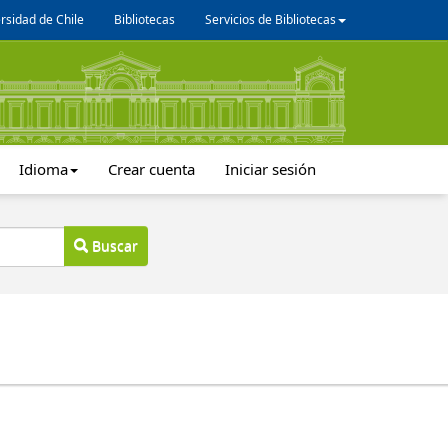
rsidad de Chile
Bibliotecas
Servicios de Bibliotecas
Idioma
Crear cuenta
Iniciar sesión
Buscar