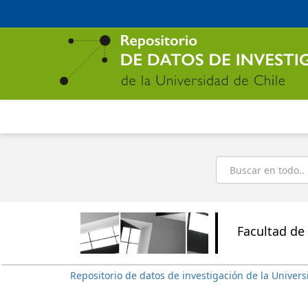
Ir
al
contenido
principal
Buscar
Facultad de 
Repositorio de datos de investigación de la Univers