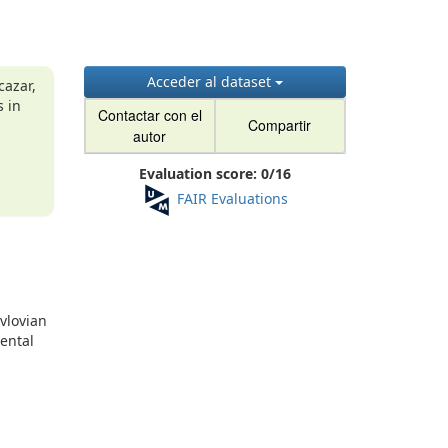
g
Acceder al dataset
cazar,
s in
Contactar con el
Compartir
autor
Evaluation score:
0
/
16
FAIR Evaluations
vlovian
mental