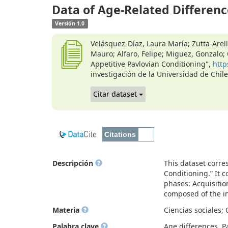
Data of Age-Related Differenc
Versión 1.0
Velásquez-Díaz, Laura María; Zutta-Arell
Mauro; Alfaro, Felipe; Miguez, Gonzalo;
Appetitive Pavlovian Conditioning",
http
investigación de la Universidad de Chi
Citar dataset
Descripción
This dataset corre
Conditioning.” It 
phases: Acquisitio
composed of the in
Materia
Ciencias sociales; 
Palabra clave
Age differences, P