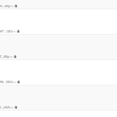
v...ukg==
W7...QfQ==
Z...MIg==
W6...S8Q==
6...uNA==