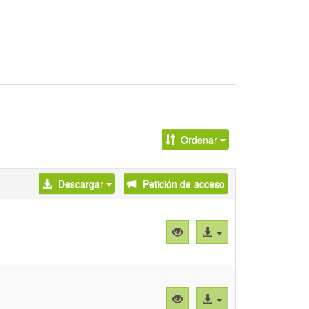
Ordenar
Descargar
Petición de acceso
Vista
Acceso
previa
al
"Data_Adq_1.tab"
archivo
Vista
Acceso