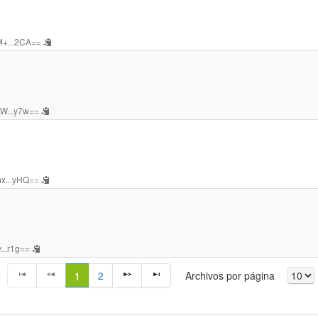
+...2CA==
W...y7w==
x...yHQ==
...r1g==
1
2
Archivos por página