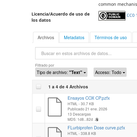
common mechanism 
Licencia/Acuerdo de uso de
CC0 
los datos
Archivos
Metadatos
Términos de uso
Buscar
Filtrado por
Tipo de archivo:
"Text"
Acceso:
Todo
1 a 4 de 4 Archivos
Ensayos COX CP.pzfx
HTML
- 30.7 KB
Publicado 21 ene. 2026
13 Descargas
MD5: 1d8...82d
FLurbiprofen Dose curve.pzfx
HTML
- 338.8 KB