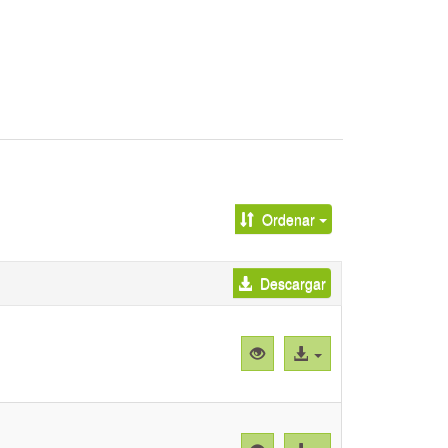
Ordenar
Descargar
Vista
Acceso
previa
al
"Ensayos
archivo
COX
CP.pzfx"