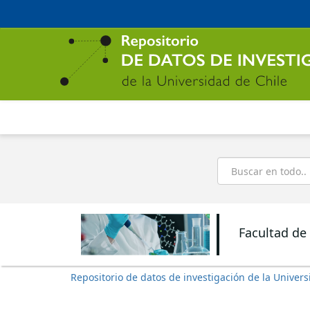
Ir
al
contenido
principal
Buscar
Facultad de
Repositorio de datos de investigación de la Univers