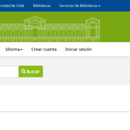
rsidad de Chile
Bibliotecas
Servicios de Bibliotecas
Idioma
Crear cuenta
Iniciar sesión
Buscar