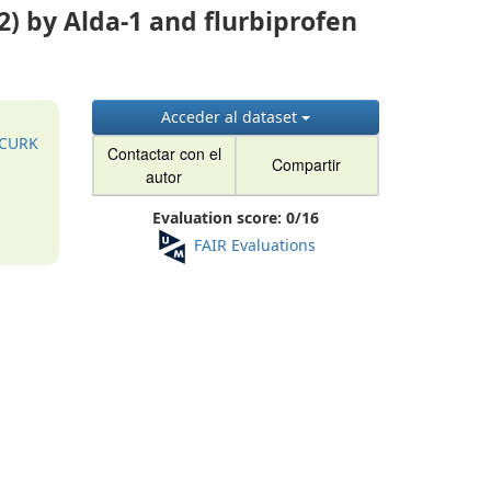
) by Alda-1 and flurbiprofen
Acceder al dataset
1CURK
Contactar con el
Compartir
autor
Evaluation score:
0
/
16
FAIR Evaluations