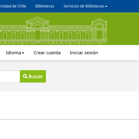
rsidad de Chile
Bibliotecas
Servicios de Bibliotecas
Idioma
Crear cuenta
Iniciar sesión
Buscar