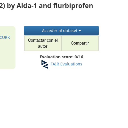
) by Alda-1 and flurbiprofen
Acceder al dataset
1CURK
Contactar con el
Compartir
autor
Evaluation score:
0
/
16
FAIR Evaluations