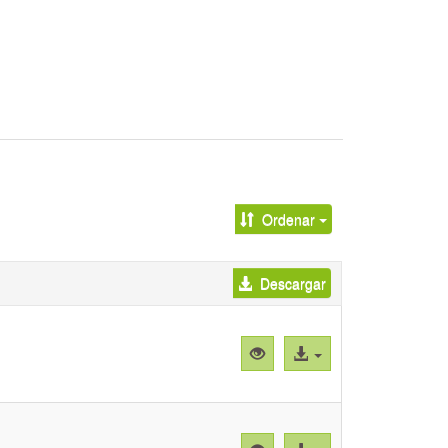
Ordenar
Descargar
Vista
Acceso
previa
al
"Ensayos
archivo
COX
CP.pzfx"