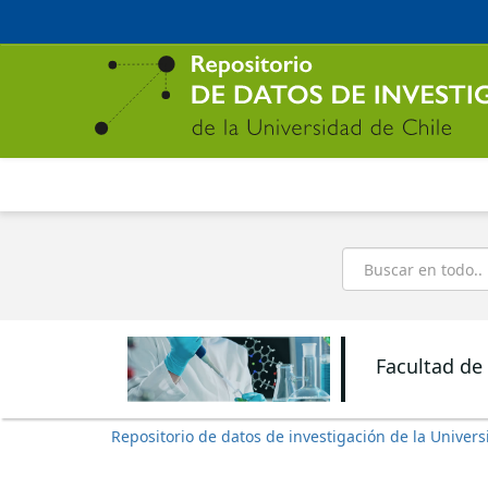
Ir
al
contenido
principal
Buscar
Facultad de
Repositorio de datos de investigación de la Univers