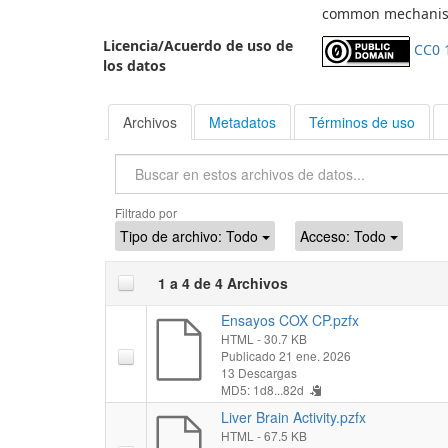
common mechanism 
Licencia/Acuerdo de uso de
CC0 
los datos
Archivos
Metadatos
Términos de uso
Buscar
Filtrado por
Tipo de archivo:
Todo
Acceso:
Todo
1 a 4 de 4 Archivos
Ensayos COX CP.pzfx
HTML
- 30.7 KB
Publicado 21 ene. 2026
13 Descargas
MD5: 1d8...82d
Liver Brain Activity.pzfx
HTML
- 67.5 KB