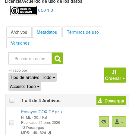
Licencia/Acuerdo de uso de los datos
CC0 1.0
Archivos
Metadatos
Términos de uso
Versiones
Buscar
Filtrado por
Tipo de archivo:
Todo
Ordenar
Acceso:
Todo
1 a 4 de 4 Archivos
Descargar
Ensayos COX CP.pzfx
HTML
- 30.7 KB
Vista
Acceso
Publicado 21 ene. 2026
previa
al
13 Descargas
MD5: 1d8...82d
"Ensayos
archivo