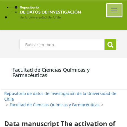
Ir
al
Cambi
contenido
naveg
principal
Buscar
Facultad de Ciencias Químicas y
Farmacéuticas
Repositorio de datos de investigación de la Universidad de
Chile
>
Facultad de Ciencias Químicas y Farmacéuticas
>
Data manuscript The activation of