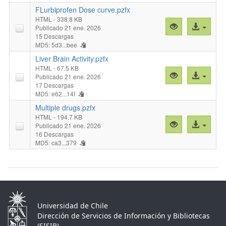
COX
FLurbiprofen Dose curve.pzfx
CP.pzfx"
HTML
- 338.8 KB
Vista
Acceso
Publicado 21 ene. 2026
previa
al
15 Descargas
MD5: 5d3...bee
"FLurbiprofen
archivo
Dose
Liver Brain Activity.pzfx
curve.pzfx"
HTML
- 67.5 KB
Vista
Acceso
Publicado 21 ene. 2026
previa
al
17 Descargas
MD5: e62...14f
"Liver
archivo
Brain
Multiple drugs.pzfx
Activity.pzfx"
HTML
- 194.7 KB
Vista
Acceso
Publicado 21 ene. 2026
previa
al
16 Descargas
MD5: ca3...379
"Multiple
archivo
drugs.pzfx"
Universidad de Chile
Dirección de Servicios de Información y Bibliotecas
(SISIB)