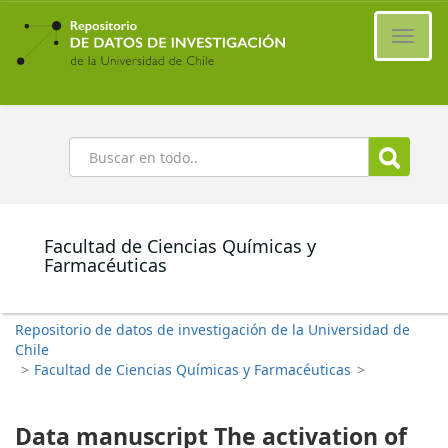
Ir
al
Cambi
contenido
naveg
principal
Buscar
Facultad de Ciencias Químicas y
Farmacéuticas
Repositorio de datos de investigación de la Universidad de
Chile
>
Facultad de Ciencias Químicas y Farmacéuticas
>
Data manuscript The activation of