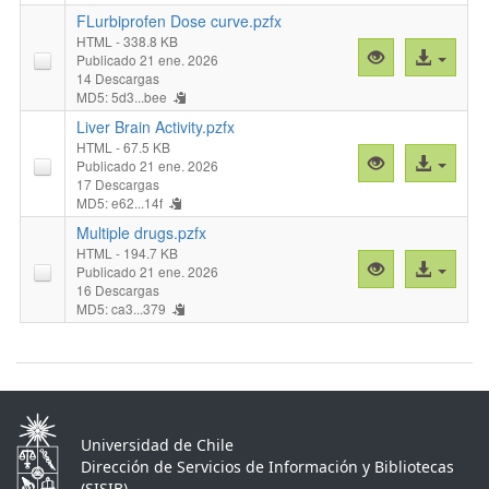
COX
FLurbiprofen Dose curve.pzfx
CP.pzfx"
HTML
- 338.8 KB
Vista
Acceso
Publicado 21 ene. 2026
previa
al
14 Descargas
MD5: 5d3...bee
"FLurbiprofen
archivo
Dose
Liver Brain Activity.pzfx
curve.pzfx"
HTML
- 67.5 KB
Vista
Acceso
Publicado 21 ene. 2026
previa
al
17 Descargas
MD5: e62...14f
"Liver
archivo
Brain
Multiple drugs.pzfx
Activity.pzfx"
HTML
- 194.7 KB
Vista
Acceso
Publicado 21 ene. 2026
previa
al
16 Descargas
MD5: ca3...379
"Multiple
archivo
drugs.pzfx"
Universidad de Chile
Dirección de Servicios de Información y Bibliotecas
(SISIB)