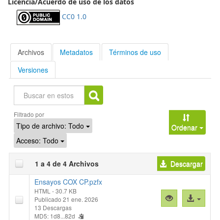
Licencia/Acuerdo de uso de los datos
CC0 1.0
Archivos
Metadatos
Términos de uso
Versiones
Buscar
Filtrado por
Tipo de archivo:
Todo
Ordenar
Acceso:
Todo
1 a 4 de 4 Archivos
Descargar
Ensayos COX CP.pzfx
HTML
- 30.7 KB
Vista
Acceso
Publicado 21 ene. 2026
previa
al
13 Descargas
MD5: 1d8...82d
"Ensayos
archivo