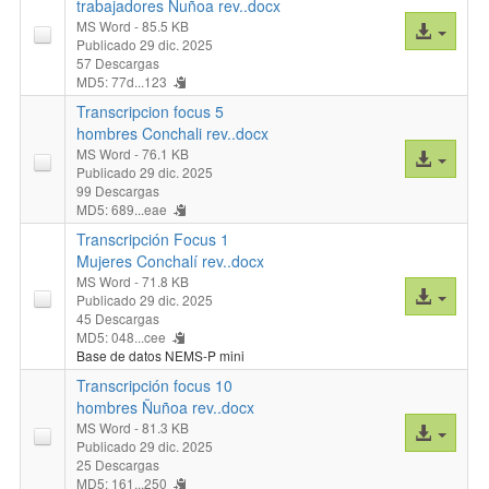
trabajadores Ñuñoa rev..docx
MS Word
- 85.5 KB
Acceso
Publicado 29 dic. 2025
al
57 Descargas
archivo
MD5: 77d...123
Transcripcion focus 5
hombres Conchali rev..docx
MS Word
- 76.1 KB
Acceso
Publicado 29 dic. 2025
al
99 Descargas
archivo
MD5: 689...eae
Transcripción Focus 1
Mujeres Conchalí rev..docx
MS Word
- 71.8 KB
Acceso
Publicado 29 dic. 2025
al
45 Descargas
MD5: 048...cee
archivo
Base de datos NEMS-P mini
Transcripción focus 10
hombres Ñuñoa rev..docx
MS Word
- 81.3 KB
Acceso
Publicado 29 dic. 2025
al
25 Descargas
archivo
MD5: 161...250