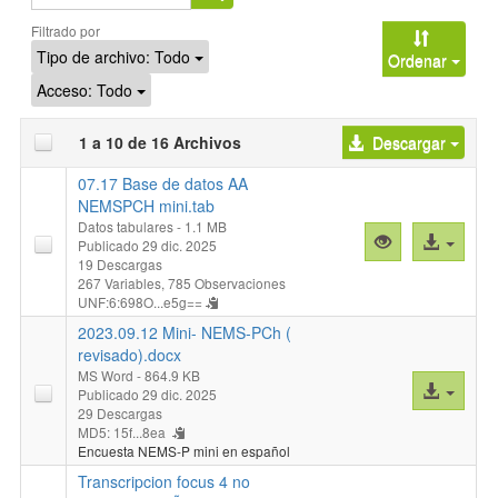
Filtrado por
Tipo de archivo:
Todo
Ordenar
Acceso:
Todo
1 a 10 de 16 Archivos
Descargar
07.17 Base de datos AA
NEMSPCH mini.tab
Datos tabulares
- 1.1 MB
Vista
Acceso
Publicado 29 dic. 2025
previa
al
19 Descargas
267 Variables,
785 Observaciones
"07.17
archivo
UNF:6:698O...e5g==
Base
2023.09.12 Mini- NEMS-PCh (
de
revisado).docx
datos
MS Word
- 864.9 KB
AA
Acceso
Publicado 29 dic. 2025
NEMSPCH
al
29 Descargas
mini.tab"
MD5: 15f...8ea
archivo
Encuesta NEMS-P mini en español
Transcripcion focus 4 no