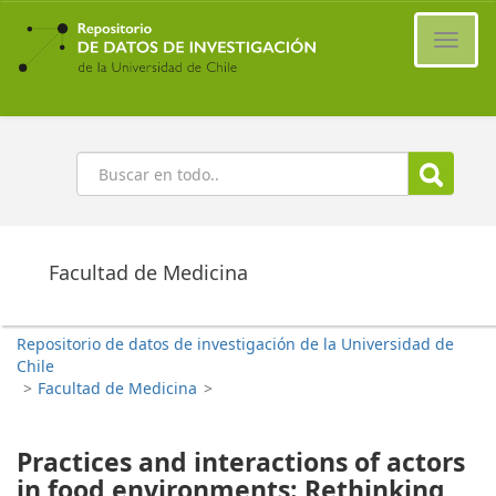
Ir
al
Cambi
contenido
naveg
principal
Buscar
Facultad de Medicina
Repositorio de datos de investigación de la Universidad de
Chile
>
Facultad de Medicina
>
Practices and interactions of actors
in food environments: Rethinking