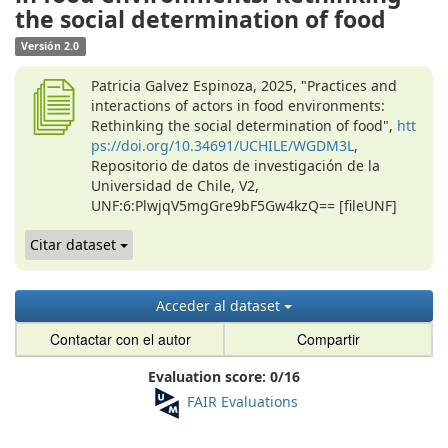
the social determination of food
Versión 2.0
Patricia Galvez Espinoza, 2025, "Practices and
interactions of actors in food environments:
Rethinking the social determination of food",
htt
ps://doi.org/10.34691/UCHILE/WGDM3L
,
Repositorio de datos de investigación de la
Universidad de Chile, V2,
UNF:6:PlwjqV5mgGre9bF5Gw4kzQ== [fileUNF]
Citar dataset
Acceder al dataset
Contactar con el autor
Compartir
Evaluation score:
0
/
16
FAIR Evaluations