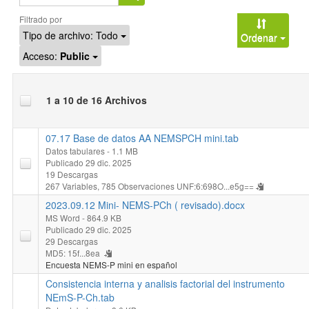
Filtrado por
Tipo de archivo:
Todo
Ordenar
Acceso:
Public
1 a 10 de 16 Archivos
07.17 Base de datos AA NEMSPCH mini.tab
Datos tabulares
- 1.1 MB
Publicado 29 dic. 2025
19 Descargas
267 Variables,
785 Observaciones
UNF:6:698O...e5g==
2023.09.12 Mini- NEMS-PCh ( revisado).docx
MS Word
- 864.9 KB
Publicado 29 dic. 2025
29 Descargas
MD5: 15f...8ea
Encuesta NEMS-P mini en español
Consistencia interna y analisis factorial del instrumento
NEmS-P-Ch.tab