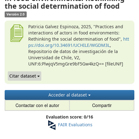
the social determination of food
Versión 2.0
Patricia Galvez Espinoza, 2025, "Practices and
interactions of actors in food environments:
Rethinking the social determination of food",
htt
ps://doi.org/10.34691/UCHILE/WGDM3L
,
Repositorio de datos de investigación de la
Universidad de Chile, V2,
UNF:6:PlwjqV5mgGre9bF5Gw4kzQ== [fileUNF]
Citar dataset
Acceder al dataset
Contactar con el autor
Compartir
Evaluation score:
0
/
16
FAIR Evaluations