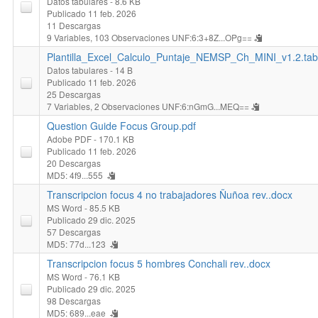
Datos tabulares
- 8.6 KB
Publicado 11 feb. 2026
11 Descargas
9 Variables,
103 Observaciones
UNF:6:3+8Z...OPg==
Plantilla_Excel_Calculo_Puntaje_NEMSP_Ch_MINI_v1.2.tab
Datos tabulares
- 14 B
Publicado 11 feb. 2026
25 Descargas
7 Variables,
2 Observaciones
UNF:6:nGmG...MEQ==
Question Guide Focus Group.pdf
Adobe PDF
- 170.1 KB
Publicado 11 feb. 2026
20 Descargas
MD5: 4f9...555
Transcripcion focus 4 no trabajadores Ñuñoa rev..docx
MS Word
- 85.5 KB
Publicado 29 dic. 2025
57 Descargas
MD5: 77d...123
Transcripcion focus 5 hombres Conchali rev..docx
MS Word
- 76.1 KB
Publicado 29 dic. 2025
98 Descargas
MD5: 689...eae