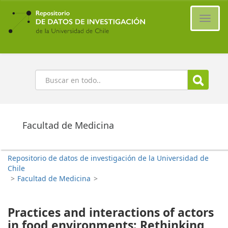
Ir
al
Cambi
contenido
naveg
principal
Buscar
Facultad de Medicina
Repositorio de datos de investigación de la Universidad de
Chile
>
Facultad de Medicina
>
Practices and interactions of actors
in food environments: Rethinking