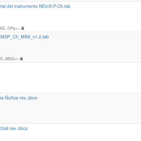
torial del instrumento NEmS-P-Ch.tab
8Z...OPg==
NEMSP_Ch_MINI_v1.2.tab
G...MEQ==
res Ñuñoa rev..docx
hali rev..docx