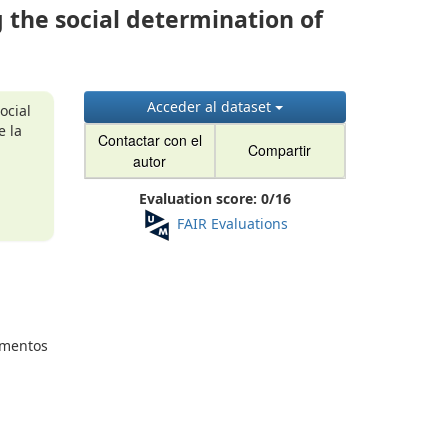
g the social determination of
Acceder al dataset
ocial
e la
Contactar con el
Compartir
autor
Evaluation score:
0
/
16
FAIR Evaluations
cumentos