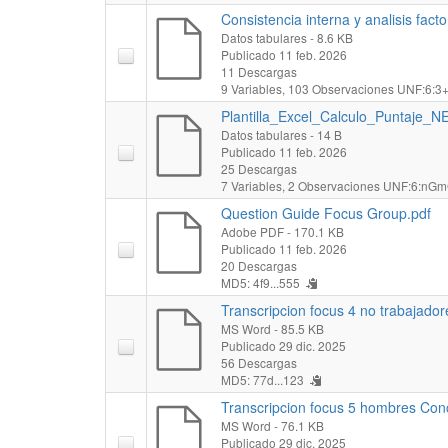
Consistencia interna y analisis fac
Datos tabulares
- 8.6 KB
Publicado 11 feb. 2026
11 Descargas
9 Variables,
103 Observaciones
UNF:6:3+
Plantilla_Excel_Calculo_Puntaje_
Datos tabulares
- 14 B
Publicado 11 feb. 2026
25 Descargas
7 Variables,
2 Observaciones
UNF:6:nGm
Question Guide Focus Group.pdf
Adobe PDF
- 170.1 KB
Publicado 11 feb. 2026
20 Descargas
MD5: 4f9...555
Transcripcion focus 4 no trabajado
MS Word
- 85.5 KB
Publicado 29 dic. 2025
56 Descargas
MD5: 77d...123
Transcripcion focus 5 hombres Conc
MS Word
- 76.1 KB
Publicado 29 dic. 2025