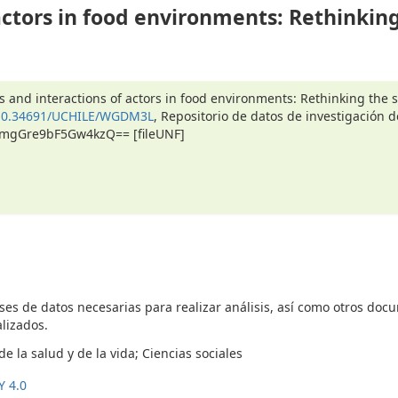
actors in food environments: Rethinkin
es and interactions of actors in food environments: Rethinking the s
g/10.34691/UCHILE/WGDM3L
, Repositorio de datos de investigación d
V5mgGre9bF5Gw4kzQ== [fileUNF]
ses de datos necesarias para realizar análisis, así como otros do
lizados.
e la salud y de la vida; Ciencias sociales
Y 4.0