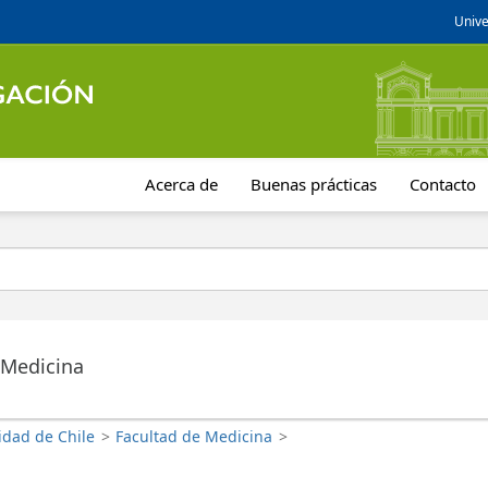
Unive
Acerca de
Buenas prácticas
Contacto
 Medicina
idad de Chile
>
Facultad de Medicina
>