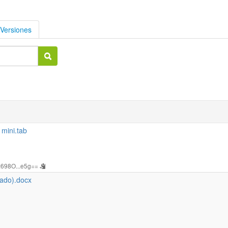
Versiones
mini.tab
:698O...e5g==
ado).docx