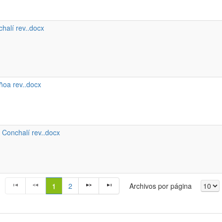
halí rev..docx
ñoa rev..docx
 Conchalí rev..docx
1
2
Archivos por página