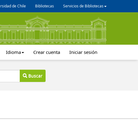
rsidad de Chile
Bibliotecas
Servicios de Bibliotecas
Idioma
Crear cuenta
Iniciar sesión
Buscar