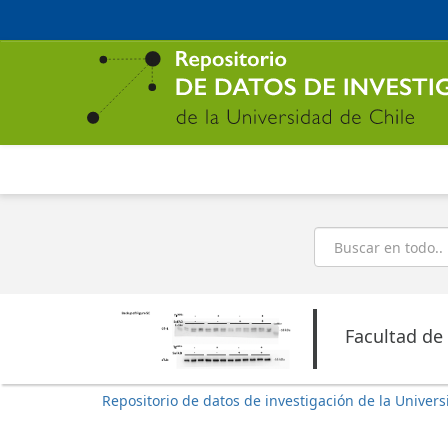
Ir
al
contenido
principal
Buscar
Facultad de
Repositorio de datos de investigación de la Univers