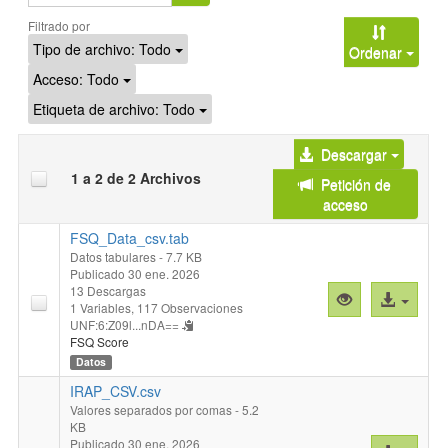
Filtrado por
Tipo de archivo:
Todo
Ordenar
Acceso:
Todo
Etiqueta de archivo:
Todo
Descargar
1 a 2 de 2 Archivos
Petición de
acceso
FSQ_Data_csv.tab
Datos tabulares
- 7.7 KB
Publicado 30 ene. 2026
13 Descargas
Vista
Acceso
1 Variables,
117 Observaciones
previa
al
UNF:6:Z09l...nDA==
"FSQ_Data_cs
archivo
FSQ Score
Datos
IRAP_CSV.csv
Valores separados por comas
- 5.2
KB
Publicado 30 ene. 2026