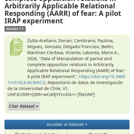
Arbitrarily Applicable Relational
Responding (AARR) of fear: A pilot
IRAP experiment
Versión 1.1
Zutta-Arellano, Dorian; Cembrano, Paulina;
Miguez, Gonzalo; Delgado-Troncoso, Belén;
Martínez-Córdova, Vicente; Laborda, Mario A.,
2026, "Data of Manipulation of partial and
complete opposition relations in Arbitrarily
Applicable Relational Responding (AARR) of fear:
A pilot IRAP experiment",
https://doi.org/10.3469
1/UCHILE/ACMKCO
, Repositorio de datos de investigación
de la Universidad de Chile, V1,
UNF:6:Z09l+Q9lR+wCo0lJYFcnDA== [fileUNF]
Citar dataset
Acceder al dataset