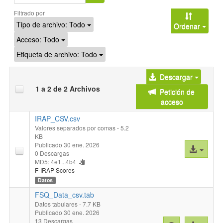
Filtrado por
Tipo de archivo:
Todo
Ordenar
Acceso:
Todo
Etiqueta de archivo:
Todo
Descargar
1 a 2 de 2 Archivos
Petición de
acceso
IRAP_CSV.csv
Valores separados por comas
- 5.2
KB
Publicado 30 ene. 2026
Acceso
0 Descargas
al
MD5: 4e1...4b4
archivo
F-IRAP Scores
Datos
FSQ_Data_csv.tab
Datos tabulares
- 7.7 KB
Publicado 30 ene. 2026
13 Descargas