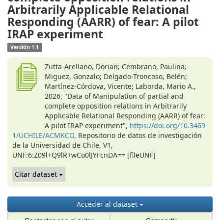
Arbitrarily Applicable Relational
Responding (AARR) of fear: A pilot
IRAP experiment
Versión 1.1
Zutta-Arellano, Dorian; Cembrano, Paulina;
Miguez, Gonzalo; Delgado-Troncoso, Belén;
Martínez-Córdova, Vicente; Laborda, Mario A.,
2026, "Data of Manipulation of partial and
complete opposition relations in Arbitrarily
Applicable Relational Responding (AARR) of fear:
A pilot IRAP experiment",
https://doi.org/10.3469
1/UCHILE/ACMKCO
, Repositorio de datos de investigación
de la Universidad de Chile, V1,
UNF:6:Z09l+Q9lR+wCo0lJYFcnDA== [fileUNF]
Citar dataset
Acceder al dataset