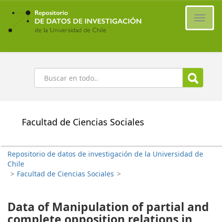
Ir
al
Cambi
contenido
naveg
principal
Buscar
Facultad de Ciencias Sociales
Repositorio de datos de investigación de la Universidad de
Chile
>
Facultad de Ciencias Sociales
>
Data of Manipulation of partial and
complete opposition relations in