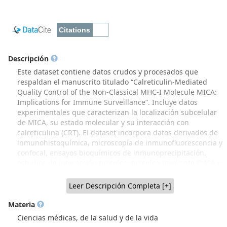
Descripción
Este dataset contiene datos crudos y procesados que
respaldan el manuscrito titulado “Calreticulin-Mediated
Quality Control of the Non-Classical MHC-I Molecule MICA:
Implications for Immune Surveillance”. Incluye datos
experimentales que caracterizan la localización subcelular
de MICA, su estado molecular y su interacción con
calreticulina (CRT). El dataset incorpora datos derivados de
inmunohistoquímica, microscopía de inmunofluorescencia y
confocal, ensayos bioquímicos de inmunoprecipitación,
estudios de interacción proteína–proteína mediante ELISA y
resonancia plasmónica superficial (SPR), así como análisis
computacionales de modelamiento estructural. Los datos
Leer Descripción Completa [+]
corresponden a experimentos realizados en líneas celulares
de melanoma, tejidos cutáneos humanos sanos y sistemas
Materia
de expresión recombinante, e incluyen archivos de
Ciencias médicas, de la salud y de la vida
adquisición (cuando corresponde), tablas de resultados y