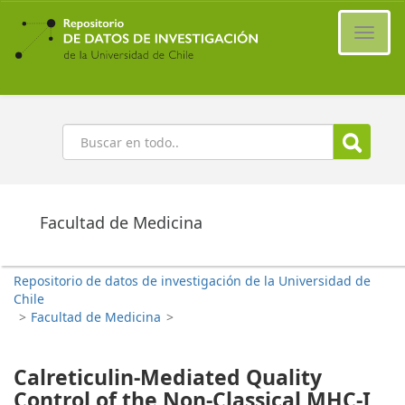
Ir
al
Cambi
contenido
naveg
principal
Buscar
Facultad de Medicina
Repositorio de datos de investigación de la Universidad de
Chile
>
Facultad de Medicina
>
Calreticulin-Mediated Quality
Control of the Non-Classical MHC-I