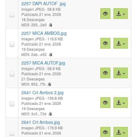
DAPI
2257 DAPI AUTOF .jpg
AMBOS
Imagen JPEG
- 58.8 KB
Vista
Acceso
Publicado 21 ene. 2026
.jpg"
previa
al
18 Descargas
MD5: 265...2e0
"2257
archivo
DAPI
2257 MICA AMBOS.jpg
AUTOF
Imagen JPEG
- 116.6 KB
Vista
Acceso
Publicado 21 ene. 2026
.jpg"
previa
al
19 Descargas
MD5: 2ab...e52
"2257
archivo
MICA
2257 MICA AUTOF.jpg
AMBOS.jpg"
Imagen JPEG
- 58.9 KB
Vista
Acceso
Publicado 21 ene. 2026
previa
al
21 Descargas
MD5: 852...f7b
"2257
archivo
MICA
2641 Crt Ambos 2.jpg
AUTOF.jpg"
Imagen JPEG
- 156.8 KB
Vista
Acceso
Publicado 21 ene. 2026
previa
al
19 Descargas
MD5: 3c3...73d
"2641
archivo
Crt
2641 Crt Ambos.jpg
Ambos
Imagen JPEG
- 176.9 KB
Vista
Acceso
Publicado 21 ene. 2026
2.jpg"