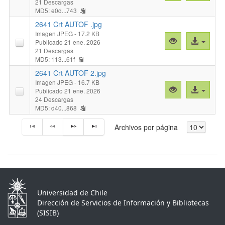
previa
al
21 Descargas
MD5: e0d...743
"2641
archivo
Crt
2641 Crt AUTOF .jpg
Ambos.jpg"
Imagen JPEG
- 17.2 KB
Vista
Acceso
Publicado 21 ene. 2026
previa
al
21 Descargas
MD5: 113...61f
"2641
archivo
Crt
2641 Crt AUTOF 2.jpg
AUTOF
Imagen JPEG
- 16.7 KB
Vista
Acceso
Publicado 21 ene. 2026
.jpg"
previa
al
24 Descargas
MD5: d40...868
"2641
archivo
Crt
Archivos por página
AUTOF
2.jpg"
Universidad de Chile
Dirección de Servicios de Información y Bibliotecas
(SISIB)