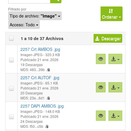
Buscar
Filtrado por
Tipo de archivo:
"Image"
Ordenar
Acceso:
Todo
1 a 10 de 37 Archivos
Descargar
2257 Crt AMBOS .jpg
Imagen JPEG
- 320.3 KB
Vista
Acceso
Publicado 21 ene. 2026
previa
al
19 Descargas
MD5: 483...39b
"2257
archivo
Crt
2257 Crt AUTOF .jpg
AMBOS
Imagen JPEG
- 65.1 KB
Vista
Acceso
Publicado 21 ene. 2026
.jpg"
previa
al
20 Descargas
MD5: 23e...6d1
"2257
archivo
Crt
2257 DAPI AMBOS .jpg
AUTOF
Imagen JPEG
- 148.0 KB
Vista
Acceso
Publicado 21 ene. 2026
.jpg"
previa
al
24 Descargas
MD5: f50...c5b
"2257
archivo