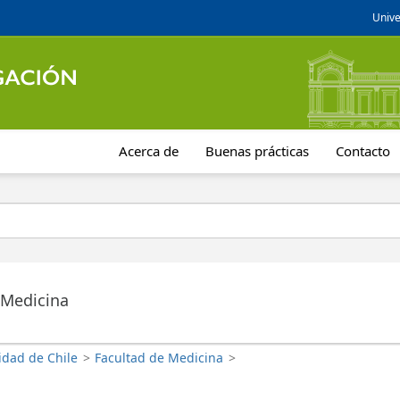
Unive
Acerca de
Buenas prácticas
Contacto
 Medicina
idad de Chile
>
Facultad de Medicina
>