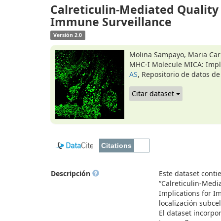
Calreticulin-Mediated Quality
Immune Surveillance
Versión 2.0
Molina Sampayo, Maria Carm
MHC-I Molecule MICA: Impli
AS
, Repositorio de datos de
Citar dataset
Descripción
Este dataset conti
“Calreticulin-Medi
Implications for I
localización subce
El dataset incorp