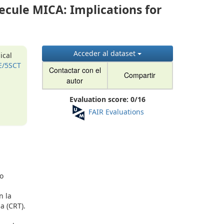
ecule MICA: Implications for
Acceder al dataset
ical
E/5SCT
Contactar con el
Compartir
autor
Evaluation score:
0
/
16
FAIR Evaluations
do
n la
a (CRT).