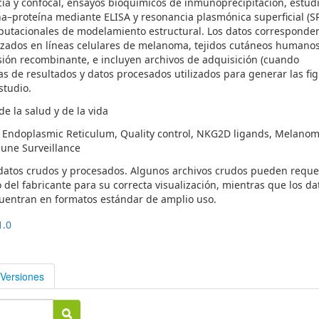
ia y confocal, ensayos bioquímicos de inmunoprecipitación, estud
na–proteína mediante ELISA y resonancia plasmónica superficial (SP
putacionales de modelamiento estructural. Los datos corresponde
izados en líneas celulares de melanoma, tejidos cutáneos humanos
ión recombinante, e incluyen archivos de adquisición (cuando
as de resultados y datos procesados utilizados para generar las fig
studio.
e la salud y de la vida
, Endoplasmic Reticulum, Quality control, NKG2D ligands, Melanom
mune Surveillance
 datos crudos y procesados. Algunos archivos crudos pueden reque
o del fabricante para su correcta visualización, mientras que los da
uentran en formatos estándar de amplio uso.
1.0
Versiones