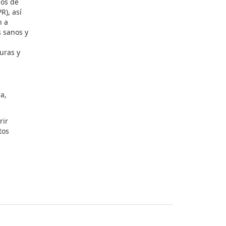
ios de
R), así
n a
 sanos y
uras y
a,
rir
tos