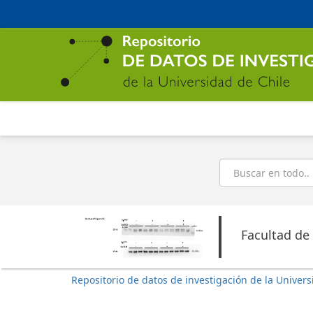
Ir
al
contenido
principal
Buscar
Facultad de
Repositorio de datos de investigación de la Univers