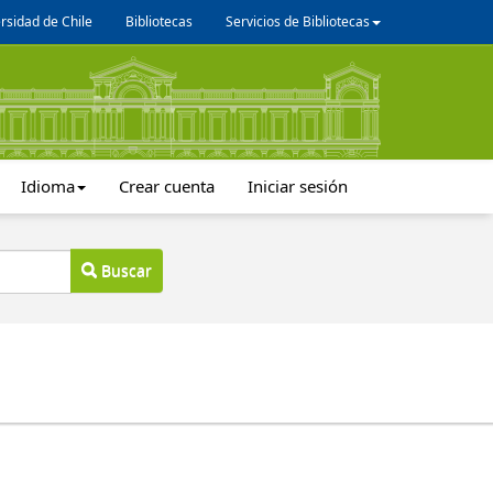
rsidad de Chile
Bibliotecas
Servicios de Bibliotecas
Idioma
Crear cuenta
Iniciar sesión
Buscar