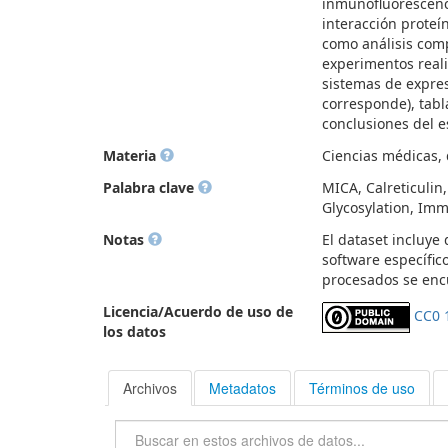
inmunofluorescenc
interacción proteí
como análisis com
experimentos real
sistemas de expres
corresponde), tabl
conclusiones del e
Materia
Ciencias médicas, d
Palabra clave
MICA, Calreticulin
Glycosylation, Im
Notas
El dataset incluye
software específic
procesados se enc
Licencia/Acuerdo de uso de
CC0 
los datos
Archivos
Metadatos
Términos de uso
Buscar