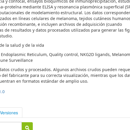
ia y confocal, ensayos bioquímicos de inmunoprecipitación, estud
na–proteína mediante ELISA y resonancia plasmónica superficial (SP
putacionales de modelamiento estructural. Los datos corresponde
izados en líneas celulares de melanoma, tejidos cutáneos humanos
ión recombinante, e incluyen archivos de adquisición (cuando
as de resultados y datos procesados utilizados para generar las fig
studio.
e la salud y de la vida
, Endoplasmic Reticulum, Quality control, NKG2D ligands, Melanom
mune Surveillance
 datos crudos y procesados. Algunos archivos crudos pueden reque
o del fabricante para su correcta visualización, mientras que los da
uentran en formatos estándar de amplio uso.
1.0
Versiones