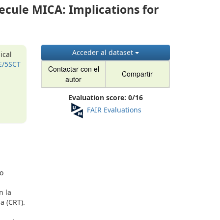
ecule MICA: Implications for
Acceder al dataset
ical
E/5SCT
Contactar con el
Compartir
autor
Evaluation score:
0
/
16
FAIR Evaluations
do
n la
a (CRT).