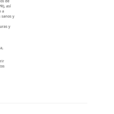
ios de
R), así
n a
 sanos y
uras y
a,
rir
tos