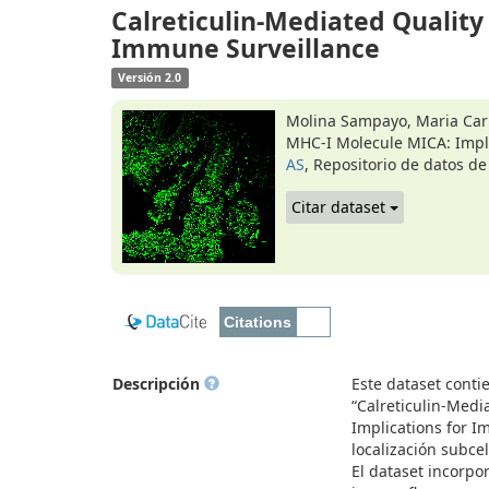
Calreticulin-Mediated Quality
Immune Surveillance
Versión 2.0
Molina Sampayo, Maria Carm
MHC-I Molecule MICA: Impli
AS
, Repositorio de datos de
Citar dataset
Descripción
Este dataset conti
“Calreticulin-Medi
Implications for I
localización subce
El dataset incorp