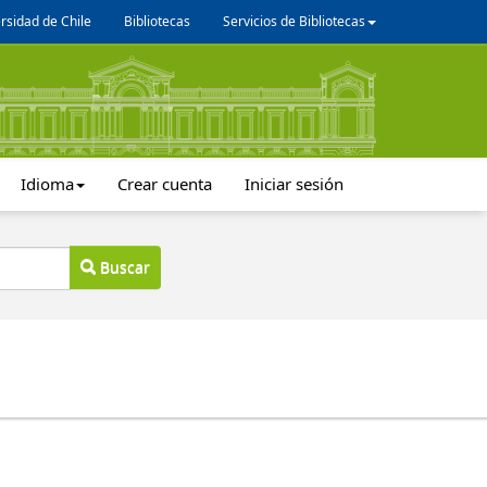
rsidad de Chile
Bibliotecas
Servicios de Bibliotecas
Idioma
Crear cuenta
Iniciar sesión
Buscar