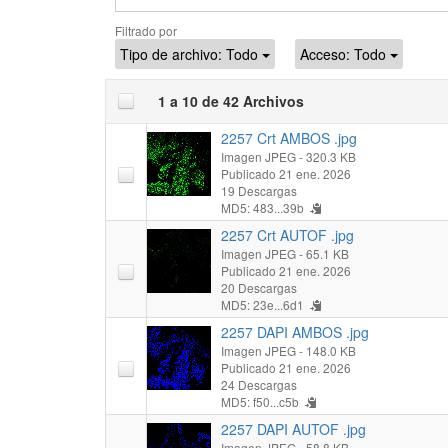
Filtrado por
Tipo de archivo:
Todo
Acceso:
Todo
1 a 10 de 42 Archivos
2257 Crt AMBOS .jpg
Imagen JPEG
- 320.3 KB
Publicado 21 ene. 2026
19 Descargas
MD5: 483...39b
2257 Crt AUTOF .jpg
Imagen JPEG
- 65.1 KB
Publicado 21 ene. 2026
20 Descargas
MD5: 23e...6d1
2257 DAPI AMBOS .jpg
Imagen JPEG
- 148.0 KB
Publicado 21 ene. 2026
24 Descargas
MD5: f50...c5b
2257 DAPI AUTOF .jpg
Imagen JPEG
- 58.8 KB