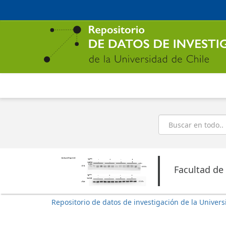
Ir
al
contenido
principal
Buscar
Facultad de
Repositorio de datos de investigación de la Univers