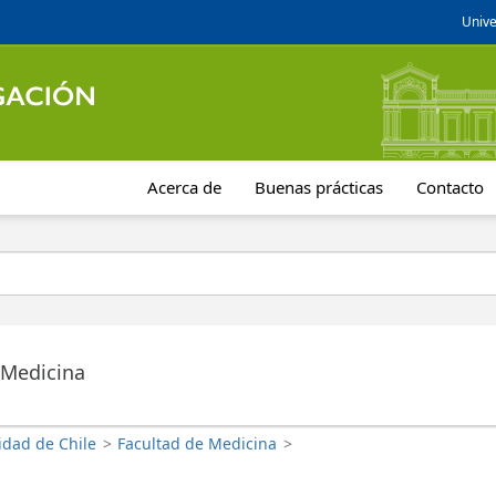
Unive
Acerca de
Buenas prácticas
Contacto
 Medicina
idad de Chile
>
Facultad de Medicina
>