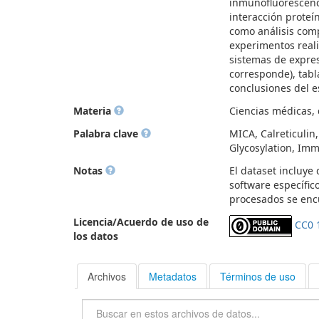
inmunofluorescenc
interacción proteí
como análisis com
experimentos real
sistemas de expres
corresponde), tabl
conclusiones del e
Materia
Ciencias médicas, d
Palabra clave
MICA, Calreticulin
Glycosylation, Im
Notas
El dataset incluye
software específic
procesados se enc
Licencia/Acuerdo de uso de
CC0 
los datos
Archivos
Metadatos
Términos de uso
Buscar