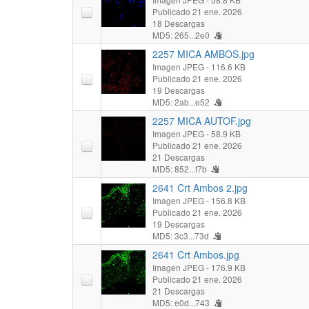
Publicado 21 ene. 2026
18 Descargas
MD5: 265...2e0
2257 MICA AMBOS.jpg
Imagen JPEG
- 116.6 KB
Publicado 21 ene. 2026
19 Descargas
MD5: 2ab...e52
2257 MICA AUTOF.jpg
Imagen JPEG
- 58.9 KB
Publicado 21 ene. 2026
21 Descargas
MD5: 852...f7b
2641 Crt Ambos 2.jpg
Imagen JPEG
- 156.8 KB
Publicado 21 ene. 2026
19 Descargas
MD5: 3c3...73d
2641 Crt Ambos.jpg
Imagen JPEG
- 176.9 KB
Publicado 21 ene. 2026
21 Descargas
MD5: e0d...743