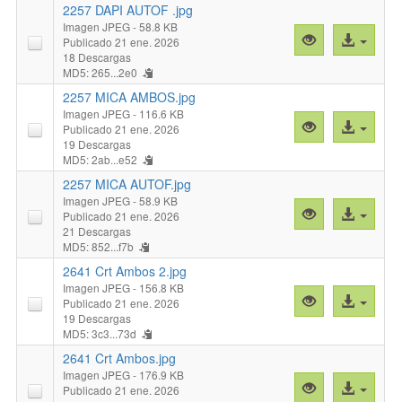
DAPI
2257 DAPI AUTOF .jpg
AMBOS
Imagen JPEG
- 58.8 KB
Vista
Acceso
Publicado 21 ene. 2026
.jpg"
previa
al
18 Descargas
MD5: 265...2e0
"2257
archivo
DAPI
2257 MICA AMBOS.jpg
AUTOF
Imagen JPEG
- 116.6 KB
Vista
Acceso
Publicado 21 ene. 2026
.jpg"
previa
al
19 Descargas
MD5: 2ab...e52
"2257
archivo
MICA
2257 MICA AUTOF.jpg
AMBOS.jpg"
Imagen JPEG
- 58.9 KB
Vista
Acceso
Publicado 21 ene. 2026
previa
al
21 Descargas
MD5: 852...f7b
"2257
archivo
MICA
2641 Crt Ambos 2.jpg
AUTOF.jpg"
Imagen JPEG
- 156.8 KB
Vista
Acceso
Publicado 21 ene. 2026
previa
al
19 Descargas
MD5: 3c3...73d
"2641
archivo
Crt
2641 Crt Ambos.jpg
Ambos
Imagen JPEG
- 176.9 KB
Vista
Acceso
Publicado 21 ene. 2026
2.jpg"