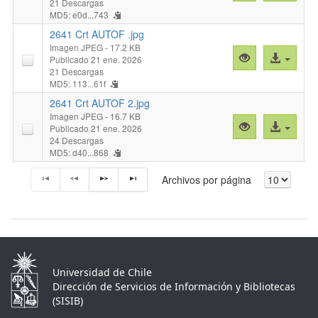
previa
al
21 Descargas
MD5: e0d...743
"2641
archivo
Crt
2641 Crt AUTOF .jpg
Ambos.jpg"
Imagen JPEG
- 17.2 KB
Vista
Acceso
Publicado 21 ene. 2026
previa
al
21 Descargas
MD5: 113...61f
"2641
archivo
Crt
2641 Crt AUTOF 2.jpg
AUTOF
Imagen JPEG
- 16.7 KB
Vista
Acceso
Publicado 21 ene. 2026
.jpg"
previa
al
24 Descargas
MD5: d40...868
"2641
archivo
Crt
Archivos por página
AUTOF
2.jpg"
Universidad de Chile
Dirección de Servicios de Información y Bibliotecas
(SISIB)