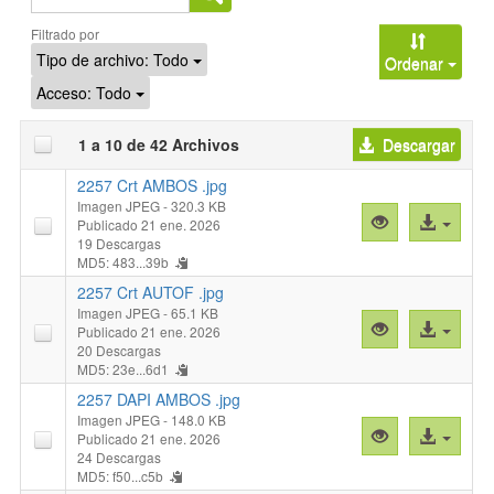
Buscar
Filtrado por
Tipo de archivo:
Todo
Ordenar
Acceso:
Todo
1 a 10 de 42 Archivos
Descargar
2257 Crt AMBOS .jpg
Imagen JPEG
- 320.3 KB
Vista
Acceso
Publicado 21 ene. 2026
previa
al
19 Descargas
MD5: 483...39b
"2257
archivo
Crt
2257 Crt AUTOF .jpg
AMBOS
Imagen JPEG
- 65.1 KB
Vista
Acceso
Publicado 21 ene. 2026
.jpg"
previa
al
20 Descargas
MD5: 23e...6d1
"2257
archivo
Crt
2257 DAPI AMBOS .jpg
AUTOF
Imagen JPEG
- 148.0 KB
Vista
Acceso
Publicado 21 ene. 2026
.jpg"
previa
al
24 Descargas
MD5: f50...c5b
"2257
archivo