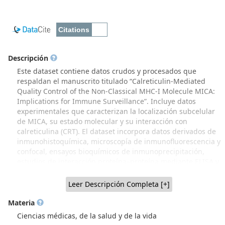
Descripción
Este dataset contiene datos crudos y procesados que
respaldan el manuscrito titulado “Calreticulin-Mediated
Quality Control of the Non-Classical MHC-I Molecule MICA:
Implications for Immune Surveillance”. Incluye datos
experimentales que caracterizan la localización subcelular
de MICA, su estado molecular y su interacción con
calreticulina (CRT). El dataset incorpora datos derivados de
inmunohistoquímica, microscopía de inmunofluorescencia y
confocal, ensayos bioquímicos de inmunoprecipitación,
estudios de interacción proteína–proteína mediante ELISA y
resonancia plasmónica superficial (SPR), así como análisis
computacionales de modelamiento estructural. Los datos
Leer Descripción Completa [+]
corresponden a experimentos realizados en líneas celulares
de melanoma, tejidos cutáneos humanos sanos y sistemas
Materia
de expresión recombinante, e incluyen archivos de
Ciencias médicas, de la salud y de la vida
adquisición (cuando corresponde), tablas de resultados y