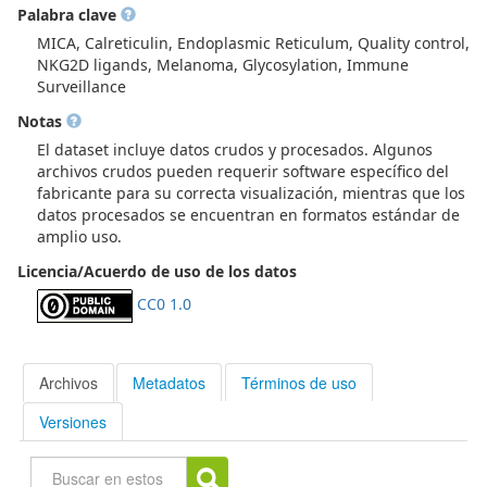
Palabra clave
datos procesados utilizados para generar las figuras y
conclusiones del estudio.
MICA, Calreticulin, Endoplasmic Reticulum, Quality control,
NKG2D ligands, Melanoma, Glycosylation, Immune
Surveillance
Notas
El dataset incluye datos crudos y procesados. Algunos
archivos crudos pueden requerir software específico del
fabricante para su correcta visualización, mientras que los
datos procesados se encuentran en formatos estándar de
amplio uso.
Licencia/Acuerdo de uso de los datos
CC0 1.0
Archivos
Metadatos
Términos de uso
Versiones