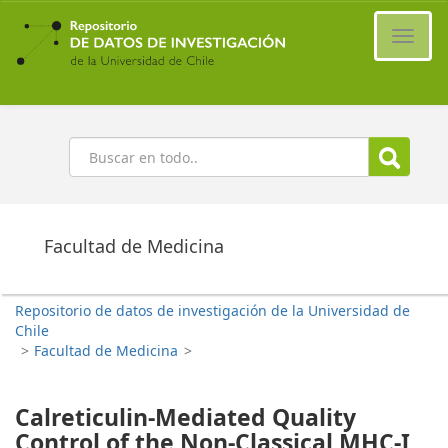
Ir
al
Cambi
contenido
naveg
principal
Buscar
Facultad de Medicina
Repositorio de datos de investigación de la Universidad de
Chile
>
Facultad de Medicina
>
Calreticulin-Mediated Quality
Control of the Non-Classical MHC-I