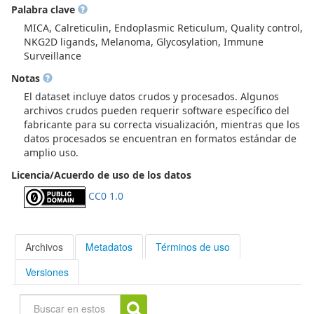
Palabra clave
datos procesados utilizados para generar las figuras y
conclusiones del estudio.
MICA, Calreticulin, Endoplasmic Reticulum, Quality control,
NKG2D ligands, Melanoma, Glycosylation, Immune
Surveillance
Notas
El dataset incluye datos crudos y procesados. Algunos
archivos crudos pueden requerir software específico del
fabricante para su correcta visualización, mientras que los
datos procesados se encuentran en formatos estándar de
amplio uso.
Licencia/Acuerdo de uso de los datos
CC0 1.0
Archivos
Metadatos
Términos de uso
Versiones