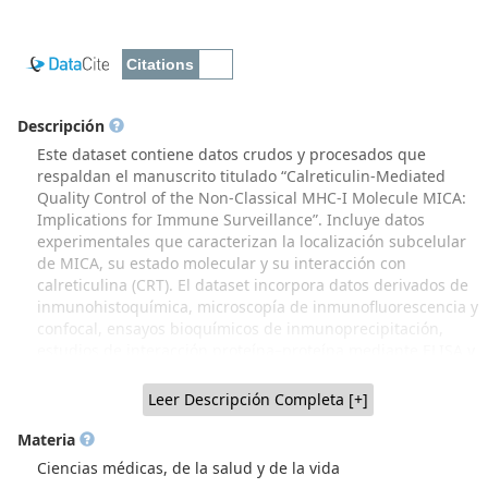
Descripción
Este dataset contiene datos crudos y procesados que
respaldan el manuscrito titulado “Calreticulin-Mediated
Quality Control of the Non-Classical MHC-I Molecule MICA:
Implications for Immune Surveillance”. Incluye datos
experimentales que caracterizan la localización subcelular
de MICA, su estado molecular y su interacción con
calreticulina (CRT). El dataset incorpora datos derivados de
inmunohistoquímica, microscopía de inmunofluorescencia y
confocal, ensayos bioquímicos de inmunoprecipitación,
estudios de interacción proteína–proteína mediante ELISA y
resonancia plasmónica superficial (SPR), así como análisis
computacionales de modelamiento estructural. Los datos
Leer Descripción Completa [+]
corresponden a experimentos realizados en líneas celulares
de melanoma, tejidos cutáneos humanos sanos y sistemas
Materia
de expresión recombinante, e incluyen archivos de
Ciencias médicas, de la salud y de la vida
adquisición (cuando corresponde), tablas de resultados y