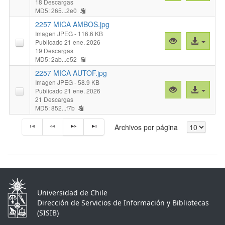
previa
al
18 Descargas
MD5: 265...2e0
"2257
archivo
DAPI
2257 MICA AMBOS.jpg
AUTOF
Imagen JPEG
- 116.6 KB
Vista
Acceso
Publicado 21 ene. 2026
.jpg"
previa
al
19 Descargas
MD5: 2ab...e52
"2257
archivo
MICA
2257 MICA AUTOF.jpg
AMBOS.jpg"
Imagen JPEG
- 58.9 KB
Vista
Acceso
Publicado 21 ene. 2026
previa
al
21 Descargas
MD5: 852...f7b
"2257
archivo
MICA
Archivos por página
AUTOF.jpg"
Universidad de Chile
Dirección de Servicios de Información y Bibliotecas
(SISIB)