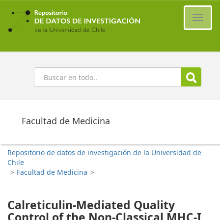
Ir
al
Cambi
contenido
naveg
principal
Buscar
Facultad de Medicina
Repositorio de datos de investigación de la Universidad de
Chile
>
Facultad de Medicina
>
Calreticulin-Mediated Quality
Control of the Non-Classical MHC-I