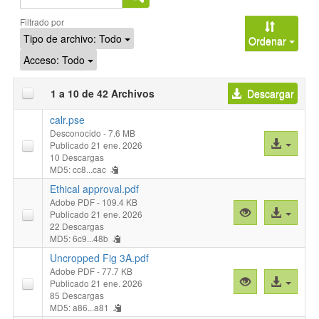
Buscar
Filtrado por
Tipo de archivo:
Todo
Ordenar
Acceso:
Todo
1 a 10 de 42 Archivos
Descargar
calr.pse
Desconocido
- 7.6 MB
Acceso
Publicado 21 ene. 2026
al
10 Descargas
MD5: cc8...cac
archivo
Ethical approval.pdf
Adobe PDF
- 109.4 KB
Vista
Acceso
Publicado 21 ene. 2026
previa
al
22 Descargas
MD5: 6c9...48b
"Ethical
archivo
approval.pdf"
Uncropped Fig 3A.pdf
Adobe PDF
- 77.7 KB
Vista
Acceso
Publicado 21 ene. 2026
previa
al
85 Descargas
MD5: a86...a81
"Uncropped
archivo