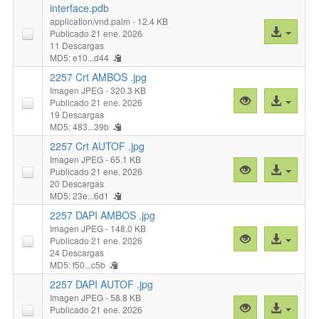
Fig
interface.pdb
3A.pdf"
application/vnd.palm
- 12.4 KB
Acceso
Publicado 21 ene. 2026
al
11 Descargas
MD5: e10...d44
archivo
2257 Crt AMBOS .jpg
Imagen JPEG
- 320.3 KB
Vista
Acceso
Publicado 21 ene. 2026
previa
al
19 Descargas
MD5: 483...39b
"2257
archivo
Crt
2257 Crt AUTOF .jpg
AMBOS
Imagen JPEG
- 65.1 KB
Vista
Acceso
Publicado 21 ene. 2026
.jpg"
previa
al
20 Descargas
MD5: 23e...6d1
"2257
archivo
Crt
2257 DAPI AMBOS .jpg
AUTOF
Imagen JPEG
- 148.0 KB
Vista
Acceso
Publicado 21 ene. 2026
.jpg"
previa
al
24 Descargas
MD5: f50...c5b
"2257
archivo
DAPI
2257 DAPI AUTOF .jpg
AMBOS
Imagen JPEG
- 58.8 KB
Vista
Acceso
Publicado 21 ene. 2026
.jpg"