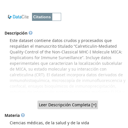
Descripción
Este dataset contiene datos crudos y procesados que
respaldan el manuscrito titulado “Calreticulin-Mediated
Quality Control of the Non-Classical MHC-I Molecule MICA:
Implications for Immune Surveillance”. Incluye datos
experimentales que caracterizan la localización subcelular
de MICA, su estado molecular y su interacción con
calreticulina (CRT). El dataset incorpora datos derivados de
inmunohistoquímica, microscopía de inmunofluorescencia y
confocal, ensayos bioquímicos de inmunoprecipitación,
estudios de interacción proteína–proteína mediante ELISA y
resonancia plasmónica superficial (SPR), así como análisis
computacionales de modelamiento estructural. Los datos
Leer Descripción Completa [+]
corresponden a experimentos realizados en líneas celulares
de melanoma, tejidos cutáneos humanos sanos y sistemas
Materia
de expresión recombinante, e incluyen archivos de
Ciencias médicas, de la salud y de la vida
adquisición (cuando corresponde), tablas de resultados y