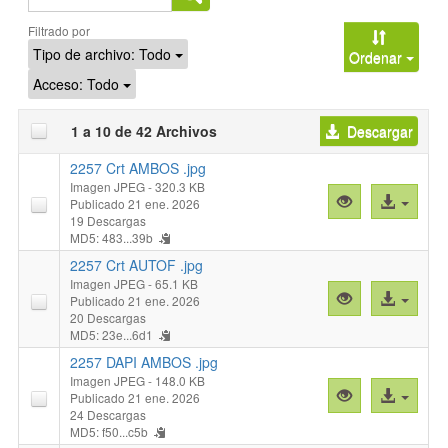
Buscar
Filtrado por
Tipo de archivo:
Todo
Ordenar
Acceso:
Todo
1 a 10 de 42 Archivos
Descargar
2257 Crt AMBOS .jpg
Imagen JPEG
- 320.3 KB
Vista
Acceso
Publicado 21 ene. 2026
previa
al
19 Descargas
MD5: 483...39b
"2257
archivo
Crt
2257 Crt AUTOF .jpg
AMBOS
Imagen JPEG
- 65.1 KB
Vista
Acceso
Publicado 21 ene. 2026
.jpg"
previa
al
20 Descargas
MD5: 23e...6d1
"2257
archivo
Crt
2257 DAPI AMBOS .jpg
AUTOF
Imagen JPEG
- 148.0 KB
Vista
Acceso
Publicado 21 ene. 2026
.jpg"
previa
al
24 Descargas
MD5: f50...c5b
"2257
archivo