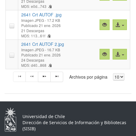
previa
al
21 Descargas
MD5: e0d...743
"2641
archivo
Crt
2641 Crt AUTOF .jpg
Ambos.jpg"
Imagen JPEG
- 17.2 KB
Vista
Acceso
Publicado 21 ene. 2026
previa
al
21 Descargas
MD5: 113...61f
"2641
archivo
Crt
2641 Crt AUTOF 2.jpg
AUTOF
Imagen JPEG
- 16.7 KB
Vista
Acceso
Publicado 21 ene. 2026
.jpg"
previa
al
24 Descargas
MD5: d40...868
"2641
archivo
Crt
Archivos por página
AUTOF
2.jpg"
Universidad de Chile
Dirección de Servicios de Información y Bibliotecas
(SISIB)