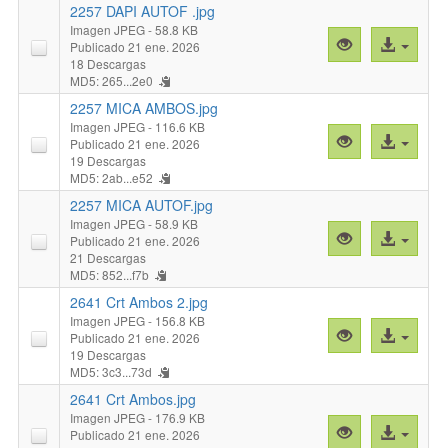
DAPI
2257 DAPI AUTOF .jpg
AMBOS
Imagen JPEG
- 58.8 KB
Vista
Acceso
Publicado 21 ene. 2026
.jpg"
previa
al
18 Descargas
MD5: 265...2e0
"2257
archivo
DAPI
2257 MICA AMBOS.jpg
AUTOF
Imagen JPEG
- 116.6 KB
Vista
Acceso
Publicado 21 ene. 2026
.jpg"
previa
al
19 Descargas
MD5: 2ab...e52
"2257
archivo
MICA
2257 MICA AUTOF.jpg
AMBOS.jpg"
Imagen JPEG
- 58.9 KB
Vista
Acceso
Publicado 21 ene. 2026
previa
al
21 Descargas
MD5: 852...f7b
"2257
archivo
MICA
2641 Crt Ambos 2.jpg
AUTOF.jpg"
Imagen JPEG
- 156.8 KB
Vista
Acceso
Publicado 21 ene. 2026
previa
al
19 Descargas
MD5: 3c3...73d
"2641
archivo
Crt
2641 Crt Ambos.jpg
Ambos
Imagen JPEG
- 176.9 KB
Vista
Acceso
Publicado 21 ene. 2026
2.jpg"