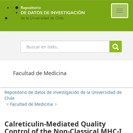
Ir
al
Cambi
contenido
naveg
principal
Buscar
Facultad de Medicina
Repositorio de datos de investigación de la Universidad de
Chile
>
Facultad de Medicina
>
Calreticulin-Mediated Quality
Control of the Non-Classical MHC-I