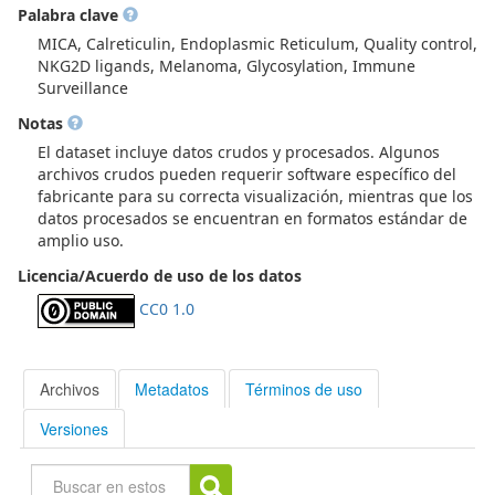
Palabra clave
datos procesados utilizados para generar las figuras y
conclusiones del estudio.
MICA, Calreticulin, Endoplasmic Reticulum, Quality control,
NKG2D ligands, Melanoma, Glycosylation, Immune
Surveillance
Notas
El dataset incluye datos crudos y procesados. Algunos
archivos crudos pueden requerir software específico del
fabricante para su correcta visualización, mientras que los
datos procesados se encuentran en formatos estándar de
amplio uso.
Licencia/Acuerdo de uso de los datos
CC0 1.0
Archivos
Metadatos
Términos de uso
Versiones