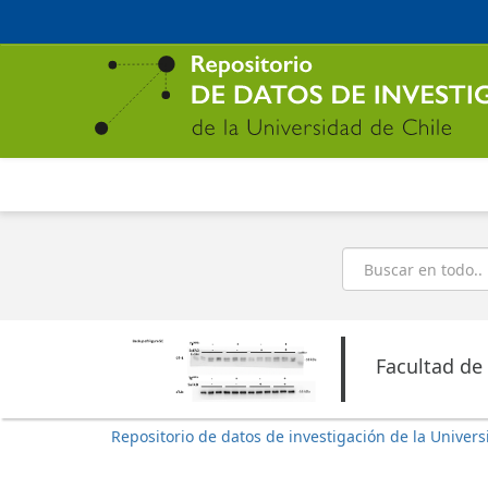
Ir
al
contenido
principal
Buscar
Facultad de
Repositorio de datos de investigación de la Univers