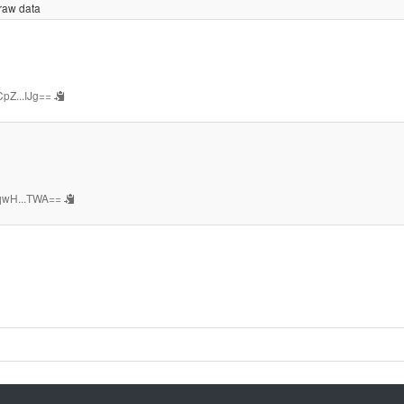
 raw data
pZ...IJg==
qwH...TWA==