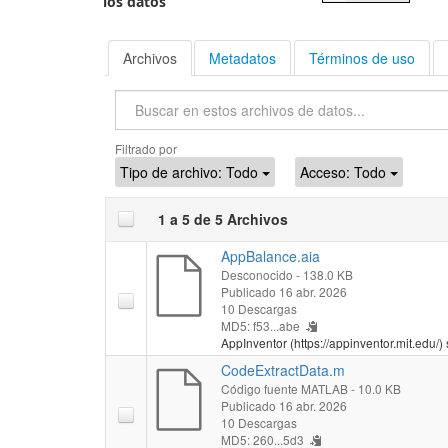
los datos
Archivos
Metadatos
Términos de uso
Buscar
Filtrado por
Tipo de archivo:
Todo
Acceso:
Todo
1 a 5 de 5 Archivos
AppBalance.aia
Desconocido
- 138.0 KB
Publicado 16 abr. 2026
10 Descargas
MD5: f53...abe
AppInventor (https://appinventor.mit.edu/) 
CodeExtractData.m
Código fuente MATLAB
- 10.0 KB
Publicado 16 abr. 2026
10 Descargas
MD5: 260...5d3