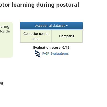
otor learning during postural
Acceder al dataset
during
atos de
Contactar con el
Compartir
autor
Evaluation score:
0
/
16
FAIR Evaluations
ng