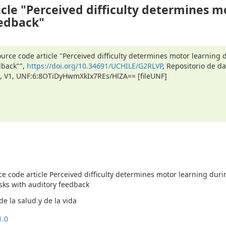
cle "Perceived difficulty determines m
eedback"
urce code article "Perceived difficulty determines motor learning 
dback"",
https://doi.org/10.34691/UCHILE/G2RLVP
, Repositorio de d
le, V1, UNF:6:8OTiDyHwmXkIx7REs/HlZA== [fileUNF]
e code article Perceived difficulty determines motor learning duri
asks with auditory feedback
e la salud y de la vida
1.0