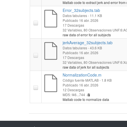
Matlab code to extract jerk and error from
Error_32subjects.tab
Datos tabulares
- 11.1 KB
Publicado 16 abr. 2026
17 Descargas
32 Variables,
80 Observaciones
UNF:6:AC
raw data of error for all subjects
jerkAverage_32subjects.tab
Datos tabulares
- 43.6 KB
Publicado 16 abr. 2026
17 Descargas
32 Variables,
80 Observaciones
UNF:6:X
raw data of jerk for all subjects
NormalizationCode.m
Código fuente MATLAB
- 1.8 KB
Publicado 16 abr. 2026
12 Descargas
MD5: f46...744
Matlab code to normalize data