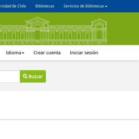
rsidad de Chile
Bibliotecas
Servicios de Bibliotecas
Idioma
Crear cuenta
Iniciar sesión
Buscar