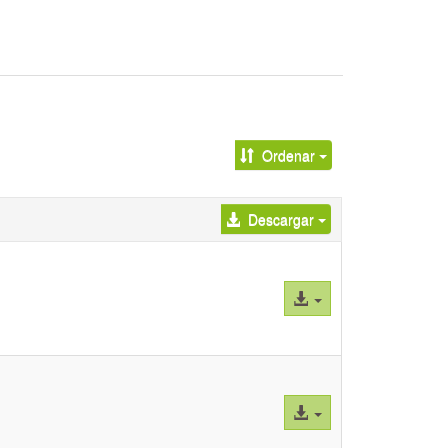
Ordenar
Descargar
Acceso
al
archivo
Acceso
al