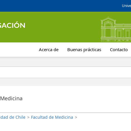
Unive
Acerca de
Buenas prácticas
Contacto
 Medicina
idad de Chile
>
Facultad de Medicina
>