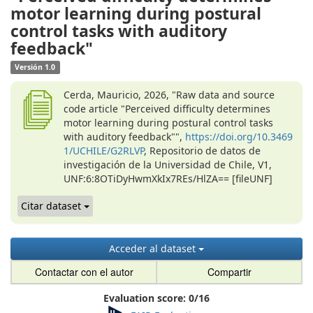
motor learning during postural
control tasks with auditory
feedback"
Versión 1.0
Cerda, Mauricio, 2026, "Raw data and source
code article "Perceived difficulty determines
motor learning during postural control tasks
with auditory feedback"",
https://doi.org/10.3469
1/UCHILE/G2RLVP
, Repositorio de datos de
investigación de la Universidad de Chile, V1,
UNF:6:8OTiDyHwmXkIx7REs/HlZA== [fileUNF]
Citar dataset
Acceder al dataset
Contactar con el autor
Compartir
Evaluation score:
0
/
16