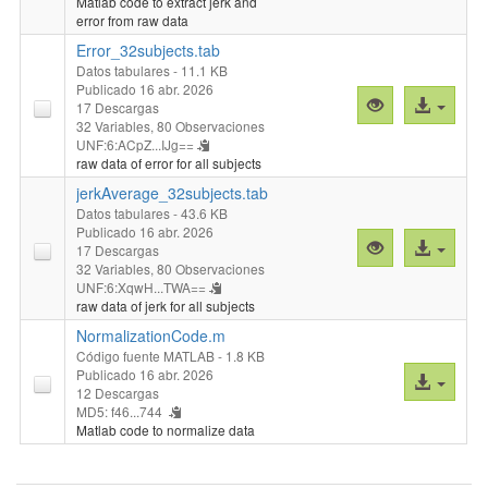
Matlab code to extract jerk and
archivo
error from raw data
Error_32subjects.tab
Datos tabulares
- 11.1 KB
Publicado 16 abr. 2026
Vista
Acceso
17 Descargas
previa
al
32 Variables,
80 Observaciones
UNF:6:ACpZ...IJg==
"Error_32subje
archivo
raw data of error for all subjects
jerkAverage_32subjects.tab
Datos tabulares
- 43.6 KB
Publicado 16 abr. 2026
Vista
Acceso
17 Descargas
previa
al
32 Variables,
80 Observaciones
UNF:6:XqwH...TWA==
"jerkAverage_3
archivo
raw data of jerk for all subjects
NormalizationCode.m
Código fuente MATLAB
- 1.8 KB
Publicado 16 abr. 2026
Acceso
12 Descargas
al
MD5: f46...744
archivo
Matlab code to normalize data