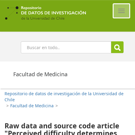
Ir
al
Cambi
contenido
naveg
principal
Buscar
Facultad de Medicina
Repositorio de datos de investigación de la Universidad de
Chile
>
Facultad de Medicina
>
Raw data and source code article
"Perceived difficulty determines