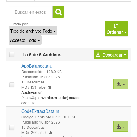
Buscar
Filtrado por
Tipo de archivo:
Todo
Ordenar
Acceso:
Todo
1 a 5 de 5 Archivos
Descargar
AppBalance.aia
Desconocido
- 138.0 KB
Publicado 16 abr. 2026
10 Descargas
Acceso
MD5: f53...abe
al
AppInventor
archivo
(https://appinventor.mit.edu/) source
code file
CodeExtractData.m
Código fuente MATLAB
- 10.0 KB
Publicado 16 abr. 2026
Acceso
10 Descargas
al
MD5: 260...5d3