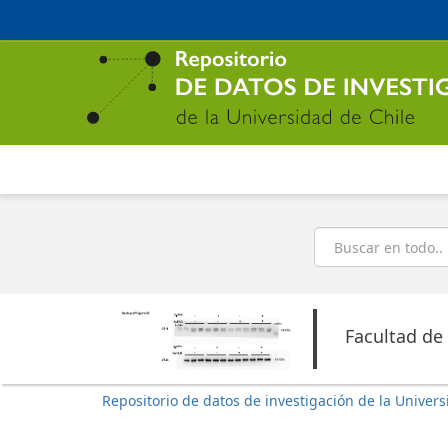
Ir
al
contenido
principal
Buscar
Facultad de
Repositorio de datos de investigación de la Univers