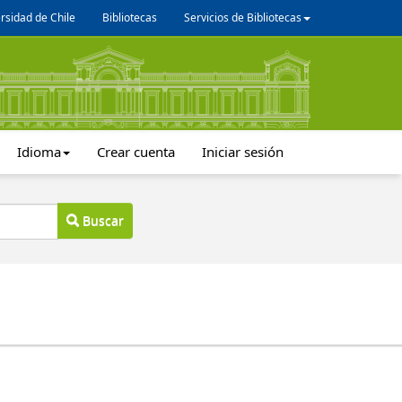
rsidad de Chile
Bibliotecas
Servicios de Bibliotecas
Idioma
Crear cuenta
Iniciar sesión
Buscar