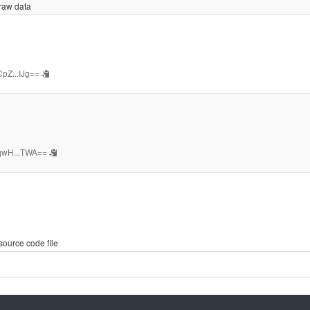
 raw data
pZ...IJg==
qwH...TWA==
source code file