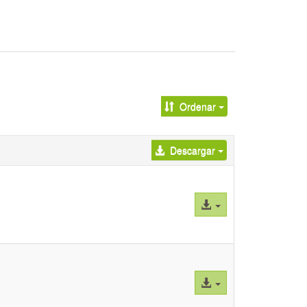
Ordenar
Descargar
Acceso
al
archivo
Acceso
al