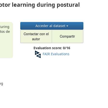
otor learning during postural
Acceder al dataset
during
atos de
Contactar con el
Compartir
autor
Evaluation score:
0
/
16
FAIR Evaluations
ng