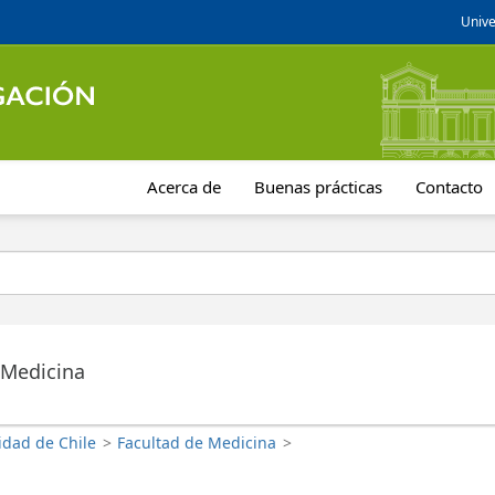
Unive
Acerca de
Buenas prácticas
Contacto
 Medicina
idad de Chile
>
Facultad de Medicina
>