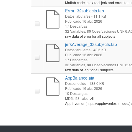
Matlab code to extract jerk and error from
Error_32subjects.tab
Datos tabulares
- 11.1 KB
Publicado 16 abr. 2026
17 Descargas
32 Variables,
80 Observaciones
UNF:6:AC
raw data of error for all subjects
jerkAverage_32subjects.tab
Datos tabulares
- 43.6 KB
Publicado 16 abr. 2026
17 Descargas
32 Variables,
80 Observaciones
UNF:6:X
raw data of jerk for all subjects
AppBalance.aia
Desconocido
- 138.0 KB
Publicado 16 abr. 2026
10 Descargas
MD5: f53...abe
AppInventor (https://appinventor.mit.edu/) 