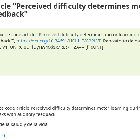
cle "Perceived difficulty determines m
eedback"
urce code article "Perceived difficulty determines motor learning 
dback"",
https://doi.org/10.34691/UCHILE/G2RLVP
, Repositorio de d
le, V1, UNF:6:8OTiDyHwmXkIx7REs/HlZA== [fileUNF]
e code article Perceived difficulty determines motor learning duri
asks with auditory feedback
e la salud y de la vida
1.0