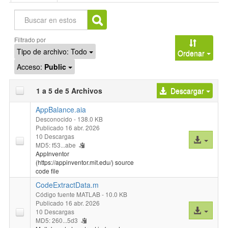
Buscar
Filtrado por
Tipo de archivo:
Todo
Ordenar
Acceso:
Public
1 a 5 de 5 Archivos
Descargar
AppBalance.aia
Desconocido
- 138.0 KB
Publicado 16 abr. 2026
10 Descargas
Acceso
MD5: f53...abe
al
AppInventor
archivo
(https://appinventor.mit.edu/) source
code file
CodeExtractData.m
Código fuente MATLAB
- 10.0 KB
Publicado 16 abr. 2026
Acceso
10 Descargas
al
MD5: 260...5d3