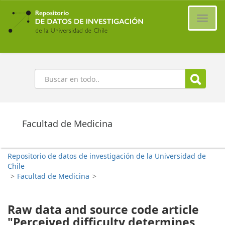
Ir
al
Cambi
contenido
naveg
principal
Buscar
Facultad de Medicina
Repositorio de datos de investigación de la Universidad de
Chile
>
Facultad de Medicina
>
Raw data and source code article
"Perceived difficulty determines