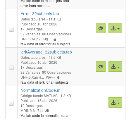
Matlab code to extract jerk and
archivo
error from raw data
Error_32subjects.tab
Datos tabulares
- 11.1 KB
Publicado 16 abr. 2026
Vista
Acceso
17 Descargas
previa
al
32 Variables,
80 Observaciones
UNF:6:ACpZ...IJg==
"Error_32subje
archivo
raw data of error for all subjects
jerkAverage_32subjects.tab
Datos tabulares
- 43.6 KB
Publicado 16 abr. 2026
Vista
Acceso
17 Descargas
previa
al
32 Variables,
80 Observaciones
UNF:6:XqwH...TWA==
"jerkAverage_3
archivo
raw data of jerk for all subjects
NormalizationCode.m
Código fuente MATLAB
- 1.8 KB
Publicado 16 abr. 2026
Acceso
12 Descargas
al
MD5: f46...744
archivo
Matlab code to normalize data