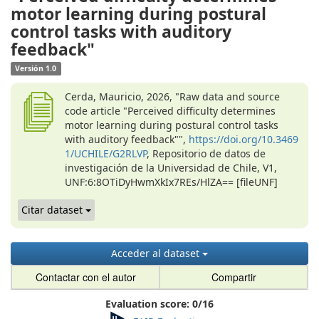
motor learning during postural
control tasks with auditory
feedback"
Versión 1.0
Cerda, Mauricio, 2026, "Raw data and source
code article "Perceived difficulty determines
motor learning during postural control tasks
with auditory feedback"",
https://doi.org/10.3469
1/UCHILE/G2RLVP
, Repositorio de datos de
investigación de la Universidad de Chile, V1,
UNF:6:8OTiDyHwmXkIx7REs/HlZA== [fileUNF]
Citar dataset
Acceder al dataset
Contactar con el autor
Compartir
Evaluation score:
0
/
16