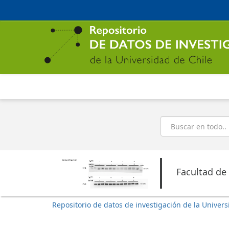
Ir
al
contenido
principal
Buscar
Facultad de
Repositorio de datos de investigación de la Univers