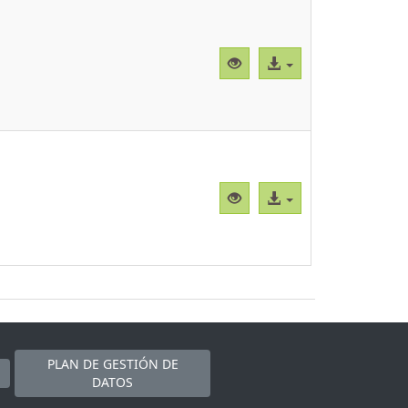
Vista
Acceso
previa
al
"CBParEh004.png"
archivo
Vista
Acceso
previa
al
"CBParEh005.png"
archivo
PLAN DE GESTIÓN DE
DATOS