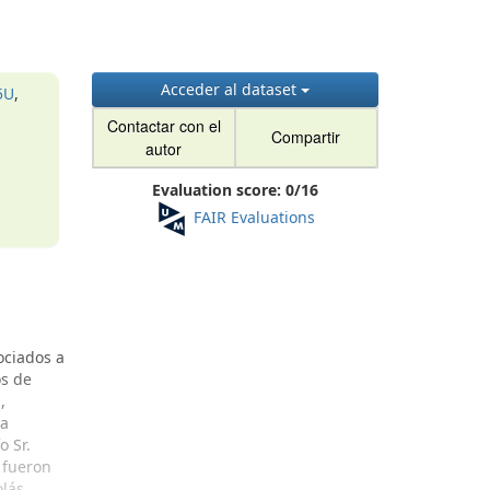
Acceder al dataset
5U
,
Contactar con el
Compartir
autor
Evaluation score:
0
/
16
FAIR Evaluations
ociados a
os de
,
La
o Sr.
 fueron
olás