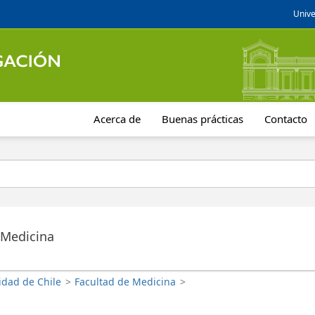
Unive
Acerca de
Buenas prácticas
Contacto
 Medicina
idad de Chile
>
Facultad de Medicina
>