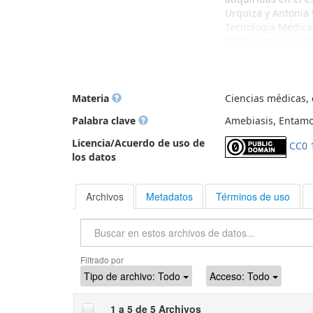
Urquiza y Antonia 
Tecnología Médica.
NiBG-ICBM, Faculta
Proyecto FIDOP 48/
generaciones de a
colaboradores y, m
incluye donaciones
Materia
Ciencias médicas, d
físicamente en el L
Palabra clave
Amebiasis, Entamoe
Genética (NiBG), I
optar al título pr
Licencia/Acuerdo de uso de
CC0 
la Colección Biológ
los datos
Universidad de Chi
UChile) para uso do
Agradecimientos: S
Archivos
Metadatos
Términos de uso
Biblioteca Central
Tapia, Director de
Buscar
Filtrado por
Tipo de archivo:
Todo
Acceso:
Todo
1 a 5 de 5 Archivos