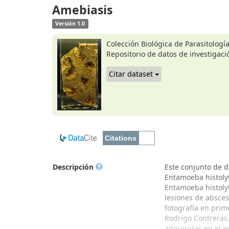
Amebiasis
Versión 1.0
Colección Biológica de Parasitologí
Repositorio de datos de investigaci
Citar dataset
Descripción
Este conjunto de d
Entamoeba histolyti
Entamoeba histolyt
lesiones de absce
fotografía en prim
Rodrigo Contreras.
adquiridas en el e