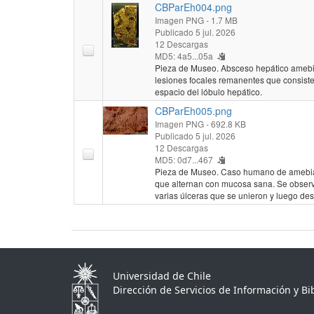
CBParEh004.png
Imagen PNG
- 1.7 MB
Publicado 5 jul. 2026
12 Descargas
MD5: 4a5...05a
Pieza de Museo. Absceso hepático amebi
lesiones focales remanentes que consis
espacio del lóbulo hepático.
CBParEh005.png
Imagen PNG
- 692.8 KB
Publicado 5 jul. 2026
12 Descargas
MD5: 0d7...467
Pieza de Museo. Caso humano de amebiasis
que alternan con mucosa sana. Se obser
varias úlceras que se unieron y luego des
Universidad de Chile
Dirección de Servicios de Información y Bib