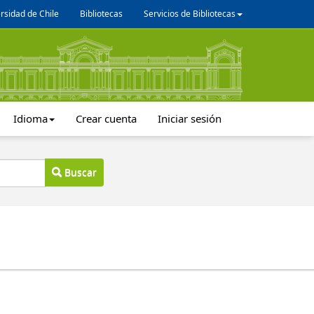
rsidad de Chile
Bibliotecas
Servicios de Bibliotecas
Idioma
Crear cuenta
Iniciar sesión
Buscar