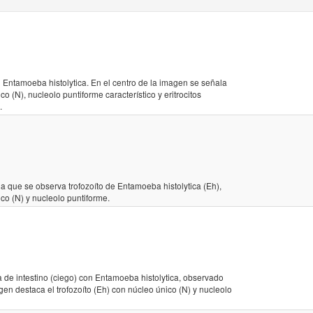
 Entamoeba histolytica. En el centro de la imagen se señala
co (N), nucleolo puntiforme característico y eritrocitos
.
a que se observa trofozoíto de Entamoeba histolytica (Eh),
o (N) y nucleolo puntiforme.
ia de intestino (ciego) con Entamoeba histolytica, observado
en destaca el trofozoíto (Eh) con núcleo único (N) y nucleolo