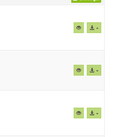
Vista
Acceso
previa
al
"CBParEh001.png"
archivo
Vista
Acceso
previa
al
"CBParEh002.png"
archivo
Vista
Acceso
previa
al
"CBParEh003.png"
archivo