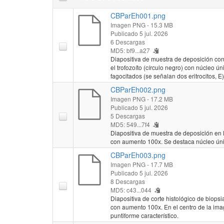
CBParEh001.png
Imagen PNG
- 15.3 MB
Publicado 5 jul. 2026
6 Descargas
MD5: bf9...a27
Diapositiva de muestra de deposición con
el trofozoíto (círculo negro) con núcleo úni
fagocitados (se señalan dos eritrocitos, E)
CBParEh002.png
Imagen PNG
- 17.2 MB
Publicado 5 jul. 2026
5 Descargas
MD5: 549...7f4
Diapositiva de muestra de deposición en l
con aumento 100x. Se destaca núcleo únic
CBParEh003.png
Imagen PNG
- 17.7 MB
Publicado 5 jul. 2026
8 Descargas
MD5: c43...044
Diapositiva de corte histológico de biops
con aumento 100x. En el centro de la imag
puntiforme característico.