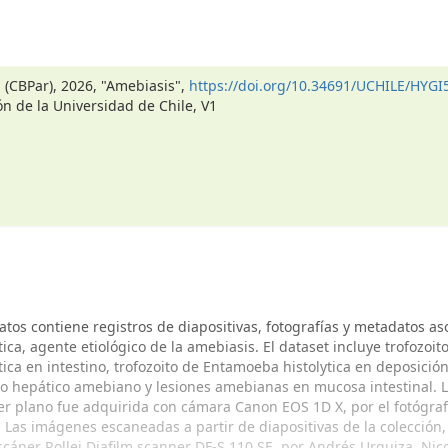
a (CBPar), 2026, "Amebiasis",
https://doi.org/10.34691/UCHILE/HYGI
ón de la Universidad de Chile, V1
atos contiene registros de diapositivas, fotografías y metadatos as
ca, agente etiológico de la amebiasis. El dataset incluye trofozoit
ica en intestino, trofozoito de Entamoeba histolytica en deposición
so hepático amebiano y lesiones amebianas en mucosa intestinal. 
er plano fue adquirida con cámara Canon EOS 1D X, por el fotógraf
 Las imágenes escaneadas a partir de diapositivas de la colección,
scáner Rollei Diafilm scanner DF-S 110 SE, por Andrés Urquiza, Nic