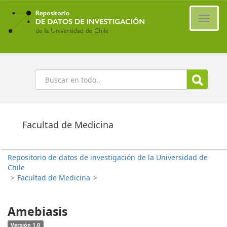
Ir
al
Cambi
contenido
naveg
principal
Buscar
Facultad de Medicina
Repositorio de datos de investigación de la Universidad de
Chile
>
Facultad de Medicina
>
Amebiasis
Versión 1.0