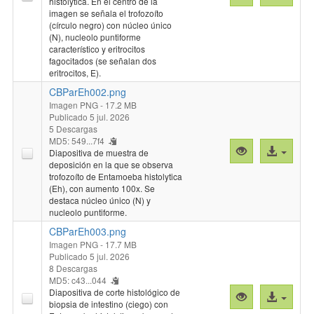
histolytica. En el centro de la
previa
al
imagen se señala el trofozoíto
"CBParEh001.
archivo
(círculo negro) con núcleo único
(N), nucleolo puntiforme
característico y eritrocitos
fagocitados (se señalan dos
eritrocitos, E).
CBParEh002.png
Imagen PNG
- 17.2 MB
Publicado 5 jul. 2026
5 Descargas
MD5: 549...7f4
Vista
Acceso
Diapositiva de muestra de
previa
al
deposición en la que se observa
trofozoíto de Entamoeba histolytica
"CBParEh002.
archivo
(Eh), con aumento 100x. Se
destaca núcleo único (N) y
nucleolo puntiforme.
CBParEh003.png
Imagen PNG
- 17.7 MB
Publicado 5 jul. 2026
8 Descargas
MD5: c43...044
Diapositiva de corte histológico de
Vista
Acceso
biopsia de intestino (ciego) con
previa
al