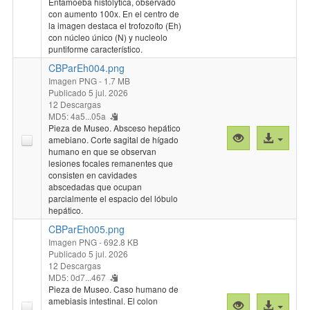
Entamoeba histolytica, observado
"CBParEh003.
archivo
con aumento 100x. En el centro de
la imagen destaca el trofozoíto (Eh)
con núcleo único (N) y nucleolo
puntiforme característico.
CBParEh004.png
Imagen PNG
- 1.7 MB
Publicado 5 jul. 2026
12 Descargas
MD5: 4a5...05a
Pieza de Museo. Absceso hepático
Vista
Acceso
amebiano. Corte sagital de hígado
previa
al
humano en que se observan
lesiones focales remanentes que
"CBParEh004.
archivo
consisten en cavidades
abscedadas que ocupan
parcialmente el espacio del lóbulo
hepático.
CBParEh005.png
Imagen PNG
- 692.8 KB
Publicado 5 jul. 2026
12 Descargas
MD5: 0d7...467
Pieza de Museo. Caso humano de
amebiasis intestinal. El colon
Vista
Acceso