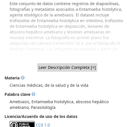
Este conjunto de datos contiene registros de diapositivas,
fotografías y metadatos asociados a Entamoeba histolytica,
agente etiológico de la amebiasis. El dataset incluye
trofozoitos de Entamoeba histolytica en intestino, trofozoito
de Entamoeba histolytica en deposición, lesiones de
absceso hepático amebiano y lesiones amebianas en
mucosa intestinal. La fotografía en primer plano fue
adquirida con cámara Canon EOS 1D X, por el fotógrafo Sr.
Rodrigo Contreras. Las imágenes escaneadas a partir de
diapositivas de la colección, fueron adquiridas en el
escáner Rollei Diafilm scanner DF-S 110 SE, por Andrés
Urquiza, Nicolás Urquiza y Antonia Sánchez, estudiantes de
Leer Descripción Completa [+]
Medicina y el Prof. Víctor Castañeda, Escuela de Tecnología
Médica. Procedencia del material: Colección Biológica de
Materia
Parasitología (CBPar), NiBG-ICBM, Facultad de Medicina,
Ciencias médicas, de la salud y de la vida
Universidad de Chile (Recuperación parcial a través de
Palabra clave
Proyecto FIDOP 48/2023 UChile IP Prof. Inés Zulantay.
Material generado por varias generaciones de académicos
Amebiasis, Entamoeba histolytica, absceso hepático
parasitólogos de Sede Norte, Dr. Hugo Schenone y
amebiano, Parasitología
colaboradores y, material procedente de Sede Sur, Dr.
Licencia/Acuerdo de uso de los datos
Werner Apt y colaboradores, que incluye donaciones de
parasitólogos extranjeros). La CBPar se encuentra
CC0 1.0