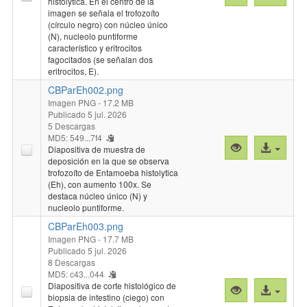
histolytica. En el centro de la
previa
al
imagen se señala el trofozoíto
"CBParEh001.
archivo
(círculo negro) con núcleo único
(N), nucleolo puntiforme
característico y eritrocitos
fagocitados (se señalan dos
eritrocitos, E).
CBParEh002.png
Imagen PNG
- 17.2 MB
Publicado 5 jul. 2026
5 Descargas
MD5: 549...7f4
Vista
Acceso
Diapositiva de muestra de
previa
al
deposición en la que se observa
trofozoíto de Entamoeba histolytica
"CBParEh002.
archivo
(Eh), con aumento 100x. Se
destaca núcleo único (N) y
nucleolo puntiforme.
CBParEh003.png
Imagen PNG
- 17.7 MB
Publicado 5 jul. 2026
8 Descargas
MD5: c43...044
Diapositiva de corte histológico de
Vista
Acceso
biopsia de intestino (ciego) con
previa
al