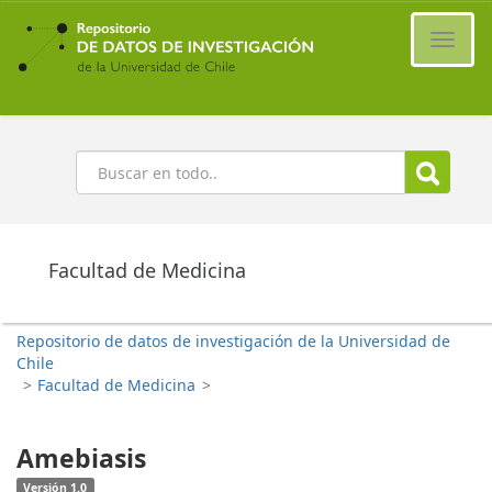
Ir
al
Cambi
contenido
naveg
principal
Buscar
Facultad de Medicina
Repositorio de datos de investigación de la Universidad de
Chile
>
Facultad de Medicina
>
Amebiasis
Versión 1.0