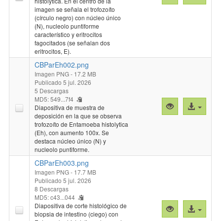
histolytica. En el centro de la
previa
al
imagen se señala el trofozoíto
"CBParEh001.
archivo
(círculo negro) con núcleo único
(N), nucleolo puntiforme
característico y eritrocitos
fagocitados (se señalan dos
eritrocitos, E).
CBParEh002.png
Imagen PNG
- 17.2 MB
Publicado 5 jul. 2026
5 Descargas
MD5: 549...7f4
Vista
Acceso
Diapositiva de muestra de
previa
al
deposición en la que se observa
trofozoíto de Entamoeba histolytica
"CBParEh002.
archivo
(Eh), con aumento 100x. Se
destaca núcleo único (N) y
nucleolo puntiforme.
CBParEh003.png
Imagen PNG
- 17.7 MB
Publicado 5 jul. 2026
8 Descargas
MD5: c43...044
Diapositiva de corte histológico de
Vista
Acceso
biopsia de intestino (ciego) con
previa
al