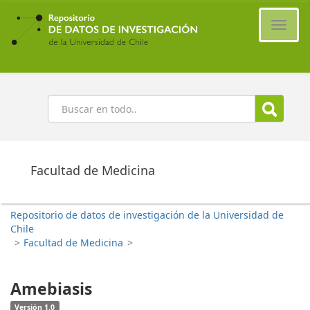
Ir
al
Cambi
contenido
naveg
principal
Buscar
Facultad de Medicina
Repositorio de datos de investigación de la Universidad de
Chile
>
Facultad de Medicina
>
Amebiasis
Versión 1.0