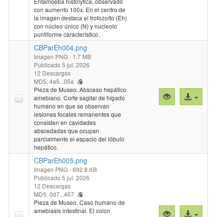
Entamoeba histolytica, observado
"CBParEh003.
archivo
con aumento 100x. En el centro de
la imagen destaca el trofozoíto (Eh)
con núcleo único (N) y nucleolo
puntiforme característico.
CBParEh004.png
Imagen PNG
- 1.7 MB
Publicado 5 jul. 2026
12 Descargas
MD5: 4a5...05a
Pieza de Museo. Absceso hepático
Vista
Acceso
amebiano. Corte sagital de hígado
previa
al
humano en que se observan
lesiones focales remanentes que
"CBParEh004.
archivo
consisten en cavidades
abscedadas que ocupan
parcialmente el espacio del lóbulo
hepático.
CBParEh005.png
Imagen PNG
- 692.8 KB
Publicado 5 jul. 2026
12 Descargas
MD5: 0d7...467
Pieza de Museo. Caso humano de
amebiasis intestinal. El colon
Vista
Acceso