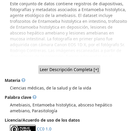
Este conjunto de datos contiene registros de diapositivas,
fotografías y metadatos asociados a Entamoeba histolytica,
agente etiológico de la amebiasis. El dataset incluye
trofozoitos de Entamoeba histolytica en intestino, trofozoito
de Entamoeba histolytica en deposición, lesiones de
absceso hepático amebiano y lesiones amebianas en
mucosa intestinal. La fotografía en primer plano fue
adquirida con cámara Canon EOS 1D X, por el fotógrafo Sr.
Rodrigo Contreras. Las imágenes escaneadas a partir de
diapositivas de la colección, fueron adquiridas en el
escáner Rollei Diafilm scanner DF-S 110 SE, por Andrés
Urquiza, Nicolás Urquiza y Antonia Sánchez, estudiantes de
Leer Descripción Completa [+]
Medicina y el Prof. Víctor Castañeda, Escuela de Tecnología
Médica. Procedencia del material: Colección Biológica de
Materia
Parasitología (CBPar), NiBG-ICBM, Facultad de Medicina,
Ciencias médicas, de la salud y de la vida
Universidad de Chile (Recuperación parcial a través de
Palabra clave
Proyecto FIDOP 48/2023 UChile IP Prof. Inés Zulantay.
Material generado por varias generaciones de académicos
Amebiasis, Entamoeba histolytica, absceso hepático
parasitólogos de Sede Norte, Dr. Hugo Schenone y
amebiano, Parasitología
colaboradores y, material procedente de Sede Sur, Dr.
Licencia/Acuerdo de uso de los datos
Werner Apt y colaboradores, que incluye donaciones de
parasitólogos extranjeros). La CBPar se encuentra
CC0 1.0