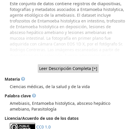
Este conjunto de datos contiene registros de diapositivas,
fotografías y metadatos asociados a Entamoeba histolytica,
agente etiológico de la amebiasis. El dataset incluye
trofozoitos de Entamoeba histolytica en intestino, trofozoito
de Entamoeba histolytica en deposición, lesiones de
absceso hepático amebiano y lesiones amebianas en
mucosa intestinal. La fotografía en primer plano fue
adquirida con cámara Canon EOS 1D X, por el fotógrafo Sr.
Rodrigo Contreras. Las imágenes escaneadas a partir de
diapositivas de la colección, fueron adquiridas en el
escáner Rollei Diafilm scanner DF-S 110 SE, por Andrés
Urquiza, Nicolás Urquiza y Antonia Sánchez, estudiantes de
Leer Descripción Completa [+]
Medicina y el Prof. Víctor Castañeda, Escuela de Tecnología
Médica. Procedencia del material: Colección Biológica de
Materia
Parasitología (CBPar), NiBG-ICBM, Facultad de Medicina,
Ciencias médicas, de la salud y de la vida
Universidad de Chile (Recuperación parcial a través de
Palabra clave
Proyecto FIDOP 48/2023 UChile IP Prof. Inés Zulantay.
Material generado por varias generaciones de académicos
Amebiasis, Entamoeba histolytica, absceso hepático
parasitólogos de Sede Norte, Dr. Hugo Schenone y
amebiano, Parasitología
colaboradores y, material procedente de Sede Sur, Dr.
Licencia/Acuerdo de uso de los datos
Werner Apt y colaboradores, que incluye donaciones de
parasitólogos extranjeros). La CBPar se encuentra
CC0 1.0