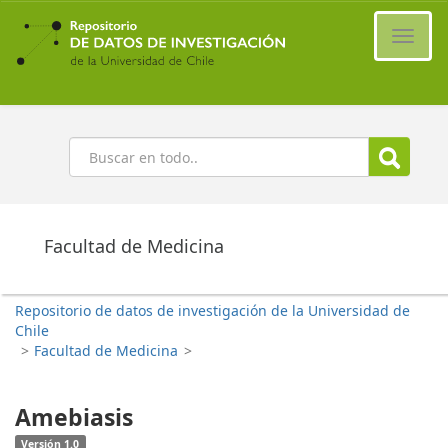
Ir
al
Cambi
contenido
naveg
principal
Buscar
Facultad de Medicina
Repositorio de datos de investigación de la Universidad de
Chile
>
Facultad de Medicina
>
Amebiasis
Versión 1.0