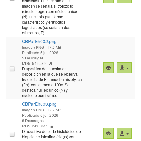
histolytica. En el centro de la
previa
al
imagen se señala el trofozoíto
"CBParEh001.
archivo
(círculo negro) con núcleo único
(N), nucleolo puntiforme
característico y eritrocitos
fagocitados (se señalan dos
eritrocitos, E).
CBParEh002.png
Imagen PNG
- 17.2 MB
Publicado 5 jul. 2026
5 Descargas
MD5: 549...7f4
Vista
Acceso
Diapositiva de muestra de
previa
al
deposición en la que se observa
trofozoíto de Entamoeba histolytica
"CBParEh002.
archivo
(Eh), con aumento 100x. Se
destaca núcleo único (N) y
nucleolo puntiforme.
CBParEh003.png
Imagen PNG
- 17.7 MB
Publicado 5 jul. 2026
8 Descargas
MD5: c43...044
Diapositiva de corte histológico de
Vista
Acceso
biopsia de intestino (ciego) con
previa
al