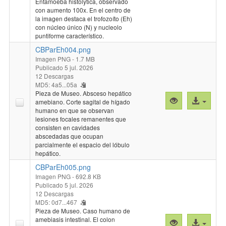
Entamoeba histolytica, observado
"CBParEh003.
archivo
con aumento 100x. En el centro de
la imagen destaca el trofozoíto (Eh)
con núcleo único (N) y nucleolo
puntiforme característico.
CBParEh004.png
Imagen PNG
- 1.7 MB
Publicado 5 jul. 2026
12 Descargas
MD5: 4a5...05a
Pieza de Museo. Absceso hepático
Vista
Acceso
amebiano. Corte sagital de hígado
previa
al
humano en que se observan
lesiones focales remanentes que
"CBParEh004.
archivo
consisten en cavidades
abscedadas que ocupan
parcialmente el espacio del lóbulo
hepático.
CBParEh005.png
Imagen PNG
- 692.8 KB
Publicado 5 jul. 2026
12 Descargas
MD5: 0d7...467
Pieza de Museo. Caso humano de
amebiasis intestinal. El colon
Vista
Acceso