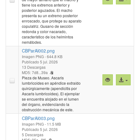
previa
al
tiene los extremos anterior y
posterior aguzados. El macho
"CBParAl001.p
archivo
presenta su un extremo posterior
enroscado, que protege su aparato
copulatriz. Gusano de sección
redonda y color nacarado,
característico de los helmintos
nemátodes.
CBParAl002.png
Imagen PNG
- 644.8 KB
Publicado 5 jul. 2026
13 Descargas
MD5: 7d8...39a
Pieza de Museo. Ascaris
Vista
Acceso
lumbricoides en apéndice extraído
previa
al
quirúrgicamente (apendicitis por
"CBParAl002.p
archivo
Ascaris lumbricoides). El ejemplar
se encuentra alojado en el lumen
del órgano, evidenciando la
obstrucción mecánica de este.
CBParAl003.png
Imagen PNG
- 11.5 MB
Publicado 5 jul. 2026
5 Descargas
MD5: 95c...8f6