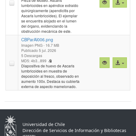
Pieza de Museo. Ascaris
Vista
Acceso
lumbricoides en apéndice extraído
previa
al
quirúrgicamente (apendicitis por
"CBParAl005.p
archivo
Ascaris lumbricoides). El ejemplar
se encuentra alojado en el lumen
del órgano, evidenciando la
obstrucción mecánica de este.
CBParAl006.png
Imagen PNG
- 16.7 MB
Publicado 5 jul. 2026
5 Descargas
MD5: 4b3...899
Vista
Acceso
Diapositiva de huevo de Ascaris
previa
al
lumbricoides en muestra de
"CBParAl006.p
archivo
deposición al fresco, observado en
aumento 100x. Destaca su cubierta
externa de aspecto mamelonado.
Universidad de Chile
Dirección de Servicios de Información y Bibliotecas