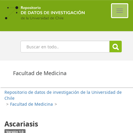
Ir
al
Cambi
contenido
naveg
principal
Buscar
Facultad de Medicina
Repositorio de datos de investigación de la Universidad de
Chile
>
Facultad de Medicina
>
Ascariasis
Versión 1.0