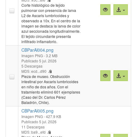
Corte histológico de tejido
Vista
Acceso
pulmonar con presencia de larva
previa
al
L2 de Ascaris lumbricoides y
observado a 10x. En el centro de la
"CBParAl003.p
archivo
imagen se destaca la larva de color
azul seccionada longitudinalmente.
El tejido circundante presenta
infiltrado inflamatorio.
CBParAl004.png
Imagen PNG
- 3.2 MB
Publicado 5 jul. 2026
5 Descargas
MD5: ecd...d90
Vista
Acceso
Pieza de museo. Obstrucción
previa
al
intestinal por Ascaris lumbricoides
en niño de dos años. Con el
"CBParAl004.p
archivo
tratamiento eliminó 601 ejemplares
(Caso del Dr. Carlos Pérez
Baladrón, Chile).
CBParAl005.png
Imagen PNG
- 427.9 KB
Publicado 5 jul. 2026
11 Descargas
MD5: ba9...efd