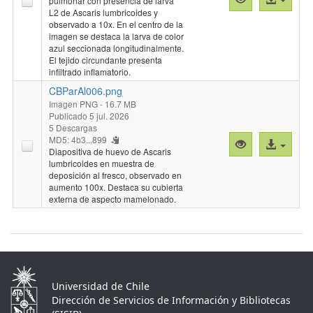
pulmonar con presencia de larva
previa
al
L2 de Ascaris lumbricoides y
observado a 10x. En el centro de la
"CBParAl003.p
archivo
imagen se destaca la larva de color
azul seccionada longitudinalmente.
El tejido circundante presenta
infiltrado inflamatorio.
CBParAl006.png
Imagen PNG
- 16.7 MB
Publicado 5 jul. 2026
5 Descargas
MD5: 4b3...899
Vista
Acceso
Diapositiva de huevo de Ascaris
previa
al
lumbricoides en muestra de
"CBParAl006.p
archivo
deposición al fresco, observado en
aumento 100x. Destaca su cubierta
externa de aspecto mamelonado.
Universidad de Chile
Dirección de Servicios de Información y Bibliotecas