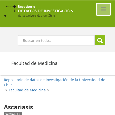
Ir
al
Cambi
contenido
naveg
principal
Buscar
Facultad de Medicina
Repositorio de datos de investigación de la Universidad de
Chile
>
Facultad de Medicina
>
Ascariasis
Versión 1.0