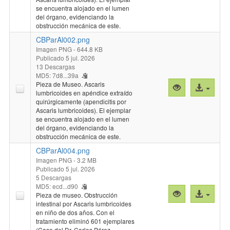
se encuentra alojado en el lumen
del órgano, evidenciando la
obstrucción mecánica de este.
CBParAl002.png
Imagen PNG
- 644.8 KB
Publicado 5 jul. 2026
13 Descargas
MD5: 7d8...39a
Pieza de Museo. Ascaris
Vista
Acceso
lumbricoides en apéndice extraído
previa
al
quirúrgicamente (apendicitis por
"CBParAl002.p
archivo
Ascaris lumbricoides). El ejemplar
se encuentra alojado en el lumen
del órgano, evidenciando la
obstrucción mecánica de este.
CBParAl004.png
Imagen PNG
- 3.2 MB
Publicado 5 jul. 2026
5 Descargas
MD5: ecd...d90
Vista
Acceso
Pieza de museo. Obstrucción
previa
al
intestinal por Ascaris lumbricoides
en niño de dos años. Con el
"CBParAl004.p
archivo
tratamiento eliminó 601 ejemplares
(Caso del Dr. Carlos Pérez