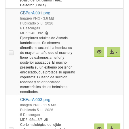
Baladrón, Chile).
CBParAl001.png
Imagen PNG
- 3.6 MB
Publicado 5 jul. 2026
6 Descargas
MD5: 240...fd2
Ejemplares adultos de Ascaris
lumbricoides. Se observa
dimorfismo sexual. La hembra es
Vista
Acceso
de mayor tamaño que el macho y
previa
al
tiene los extremos anterior y
posterior aguzados. El macho
"CBParAl001.p
archivo
presenta su un extremo posterior
enroscado, que protege su aparato
copulatriz. Gusano de sección
redonda y color nacarado,
característico de los helmintos
nemátodes.
CBParAl003.png
Imagen PNG
- 11.5 MB
Publicado 5 jul. 2026
5 Descargas
MD5: 95c...8f6
Corte histológico de tejido
Vista
Acceso