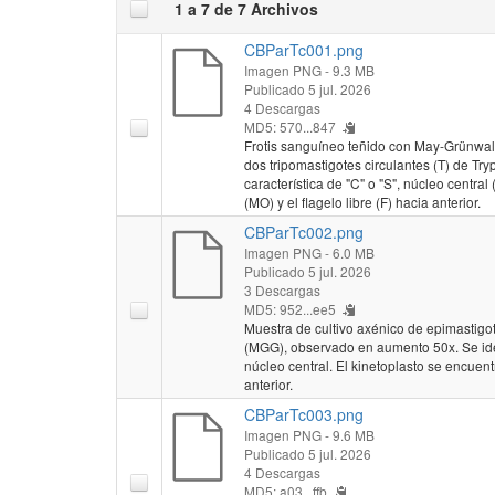
1 a 7 de 7 Archivos
CBParTc001.png
Imagen PNG
- 9.3 MB
Publicado 5 jul. 2026
4 Descargas
MD5: 570...847
Frotis sanguíneo teñido con May-Grünwa
dos tripomastigotes circulantes (T) de Tr
característica de "C" o "S", núcleo centra
(MO) y el flagelo libre (F) hacia anterior.
CBParTc002.png
Imagen PNG
- 6.0 MB
Publicado 5 jul. 2026
3 Descargas
MD5: 952...ee5
Muestra de cultivo axénico de epimastig
(MGG), observado en aumento 50x. Se iden
núcleo central. El kinetoplasto se encuent
anterior.
CBParTc003.png
Imagen PNG
- 9.6 MB
Publicado 5 jul. 2026
4 Descargas
MD5: a03...ffb