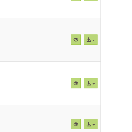
previa
al
"CBParTc003.png"
archivo
Vista
Acceso
previa
al
"CBParTc004.png"
archivo
Vista
Acceso
previa
al
"CBParTc005.png"
archivo
Vista
Acceso
previa
al