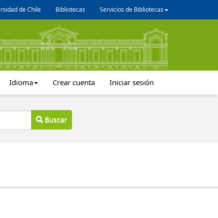
rsidad de Chile
Bibliotecas
Servicios de Bibliotecas
Idioma
Crear cuenta
Iniciar sesión
Buscar