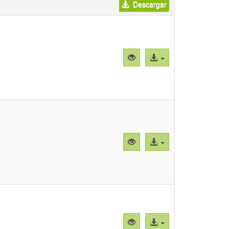
Descargar
Vista
Acceso
previa
al
"CBParTc001.png"
archivo
Vista
Acceso
previa
al
"CBParTc002.png"
archivo
Vista
Acceso