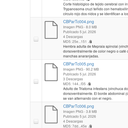
Corte histológico de tejido cerebral con in
Trypanosoma cruzi teñido con hematoxili
círculo rojo dos nidos y se identifican a 
CBParTc004.png
Imagen PNG
- 8.0 MB
Publicado 5 jul. 2026
4 Descargas
MD5: 25e...151
Hembra adulta de Mepraia spinolai (vinch
dorsoventralmente de color negro o café
manchas anaranjadas.
CBParTc005.png
Imagen PNG
- 90.2 MB
Publicado 5 jul. 2026
3 Descargas
MD5: 144...f35
Adulto de Triatoma infestans (vinchuca d
dorsoventralmente. El borde abdominal (
se van alternando con el negro.
CBParTc006.png
Imagen PNG
- 3.8 MB
Publicado 5 jul. 2026
4 Descargas
MD5: 7dd...45e