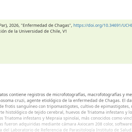
BPar), 2026, "Enfermedad de Chagas",
https://doi.org/10.34691/UCH
ción de la Universidad de Chile, V1
atos contiene registros de microfotografías, macrofotografías y m
osoma cruzi, agente etiológico de la enfermedad de Chagas. El da
e frotis sanguíneo con tripomastigotes, cultivo de epimastigotes,
te histológico de tejido cerebral, huevos de Triatoma infestans y l
os Triatoma infestans y Mepraia spinolai, más conocidos como vin
as fueron adquiridas mediante cámara Axiocam 208 color, software
a del Laboratorio de Referencia de Parasitología Instituto de Salud