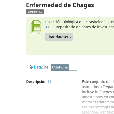
Enfermedad de Chagas
Versión 1.0
Colección Biológica de Parasitología (C
1TCE
, Repositorio de datos de investiga
Citar dataset
Descripción
Este conjunto de d
asociados a Trypan
incluye imágenes d
amastigotes en cor
vectores triatomin
Las microfotografí
Labscope, gentilez