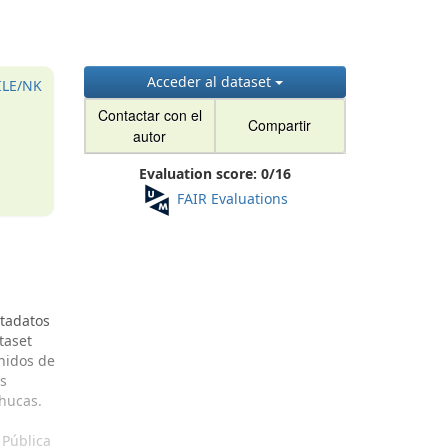
Acceder al dataset
ILE/NK
Contactar con el
Compartir
autor
Evaluation score:
0
/
16
FAIR Evaluations
etadatos
taset
 nidos de
os
chucas.
 Pública