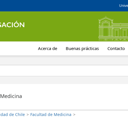
Unive
Acerca de
Buenas prácticas
Contacto
 Medicina
idad de Chile
>
Facultad de Medicina
>