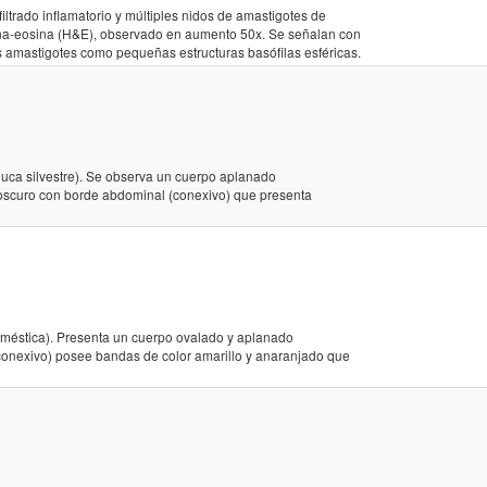
filtrado inflamatorio y múltiples nidos de amastigotes de
na-eosina (H&E), observado en aumento 50x. Se señalan con
los amastigotes como pequeñas estructuras basófilas esféricas.
uca silvestre). Se observa un cuerpo aplanado
 oscuro con borde abdominal (conexivo) que presenta
oméstica). Presenta un cuerpo ovalado y aplanado
conexivo) posee bandas de color amarillo y anaranjado que