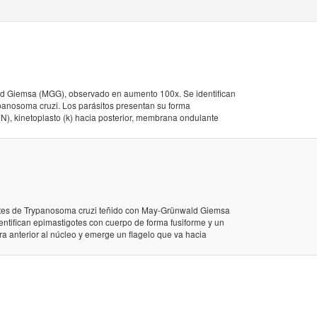
ld Giemsa (MGG), observado en aumento 100x. Se identifican
ypanosoma cruzi. Los parásitos presentan su forma
l (N), kinetoplasto (k) hacia posterior, membrana ondulante
otes de Trypanosoma cruzi teñido con May-Grünwald Giemsa
tifican epimastigotes con cuerpo de forma fusiforme y un
ra anterior al núcleo y emerge un flagelo que va hacia