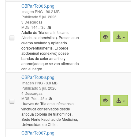
CBParTc005.png
Imagen PNG
- 90.2 MB
Publicado 5 jul. 2026
3 Descargas
MD5: 144...f35
Adulto de Triatoma infestans
Vista
Acceso
(vinchuca doméstica). Presenta un
previa
al
cuerpo ovalado y aplanado
dorsoventralmente. El borde
"CBParTc005.
archivo
abdominal (conexivo) posee
bandas de color amarillo y
anaranjado que se van alternando
con el negro.
CBParTc006.png
Imagen PNG
- 3.8 MB
Publicado 5 jul. 2026
4 Descargas
MD5: 7dd...45e
Vista
Acceso
Huevos de Triatoma infestans o
previa
al
vinchuca conservados desde
"CBParTc006.
archivo
antigua colonia de triatominos,
Sede Norte Facultad de Medicina,
Universidad de Chile.
CBParTc007.png