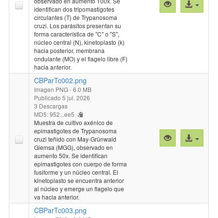
observado en aumento 100x. Se
Vista
Acceso
identifican dos tripomastigotes
previa
al
circulantes (T) de Trypanosoma
"CBParTc001.
archivo
cruzi. Los parásitos presentan su
forma característica de "C" o "S",
núcleo central (N), kinetoplasto (k)
hacia posterior, membrana
ondulante (MO) y el flagelo libre (F)
hacia anterior.
CBParTc002.png
Imagen PNG
- 6.0 MB
Publicado 5 jul. 2026
3 Descargas
MD5: 952...ee5
Muestra de cultivo axénico de
epimastigotes de Trypanosoma
Vista
Acceso
cruzi teñido con May-Grünwald
previa
al
Giemsa (MGG), observado en
aumento 50x. Se identifican
"CBParTc002.
archivo
epimastigotes con cuerpo de forma
fusiforme y un núcleo central. El
kinetoplasto se encuentra anterior
al núcleo y emerge un flagelo que
va hacia anterior.
CBParTc003.png