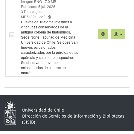
Imagen PNG
- 7.0 MB
Publicado 5 jul. 2026
3 Descargas
MD5: 021...ce2
Huevos de Triatoma infestans o
vinchucas conservados de la
antigua colonia de triatominos,
Vista
Acceso
Sede Norte Facultad de Medicina,
previa
al
Universidad de Chile. Se observan
"CBParTc007.
archivo
huevos eclosionados
caracterizados por la pérdida de su
opérculo y su color blanquecino.
Se observan huevos no
eclosionados de coloración
marrón.
Universidad de Chile
Dirección de Servicios de Información y Bibliotecas
(SISIB)