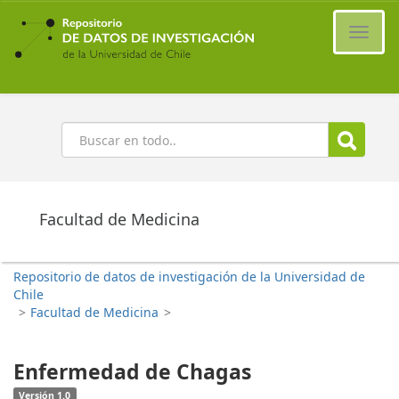
Ir
al
Cambi
contenido
naveg
principal
Buscar
Facultad de Medicina
Repositorio de datos de investigación de la Universidad de
Chile
>
Facultad de Medicina
>
Enfermedad de Chagas
Versión 1.0