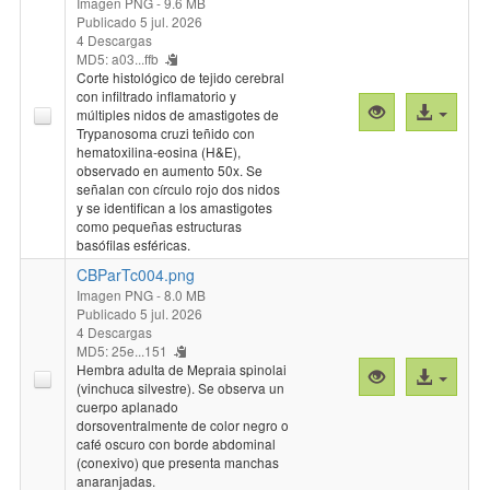
Imagen PNG
- 9.6 MB
Publicado 5 jul. 2026
4 Descargas
MD5: a03...ffb
Corte histológico de tejido cerebral
con infiltrado inflamatorio y
Vista
Acceso
múltiples nidos de amastigotes de
previa
al
Trypanosoma cruzi teñido con
hematoxilina-eosina (H&E),
"CBParTc003.
archivo
observado en aumento 50x. Se
señalan con círculo rojo dos nidos
y se identifican a los amastigotes
como pequeñas estructuras
basófilas esféricas.
CBParTc004.png
Imagen PNG
- 8.0 MB
Publicado 5 jul. 2026
4 Descargas
MD5: 25e...151
Hembra adulta de Mepraia spinolai
Vista
Acceso
(vinchuca silvestre). Se observa un
previa
al
cuerpo aplanado
"CBParTc004.
archivo
dorsoventralmente de color negro o
café oscuro con borde abdominal
(conexivo) que presenta manchas
anaranjadas.