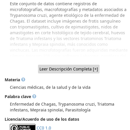
Este conjunto de datos contiene registros de
microfotografías, macrofotografías y metadatos asociados a
Trypanosoma cruzi, agente etiológico de la enfermedad de
Chagas. El dataset incluye imágenes de frotis sanguíneo
con tripomastigotes, cultivo de epimastigotes, nidos de
amastigotes en corte histológico de tejido cerebral, huevos
de Triatoma infestans y los vectores triatominos Triatoma
infestans y Mepraia spinolai, más conocidos como
vinchucas. Las microfotografías fueron adquiridas mediante
cámara Axiocam 208 color, software Labscope, gentileza del
Laboratorio de Referencia de Parasitología Instituto de
Salud Pública (ISP). Las fotografías CBParCHA006 y
Leer Descripción Completa [+]
CBParCHA007 fueron adquiridas con cámara Canon EOS 1D
X, por el fotógrafo Sr. Rodrigo Contreras. Las fotografías
Materia
CBParCHA004 y CBParCHA005 fueron adquiridas por los
Ciencias médicas, de la salud y de la vida
fotógrafos Vicente Valdés y Fernado Moya, respectivamente.
Palabra clave
Procedencia del material: Colección Biológica de
Parasitología (CBPar), NiBG-ICBM, Facultad de Medicina,
Enfermedad de Chagas, Trypanosoma cruzi, Triatoma
Universidad de Chile (Recuperación parcial a través de
infestans, Mepraia spinolai, Parasitología
Proyecto FIDOP 48/2023 UChile IP Prof. Inés Zulantay.
Licencia/Acuerdo de uso de los datos
Material generado por varias generaciones de académicos
parasitólogos de Sede Norte, Dr. Hugo Schenone y
CC0 1.0