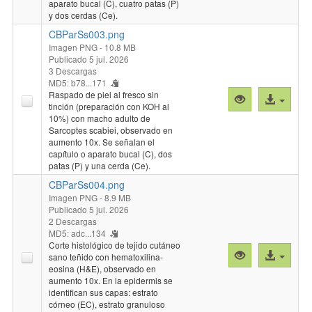
aparato bucal (C), cuatro patas (P)
y dos cerdas (Ce).
CBParSs003.png
Imagen PNG
- 10.8 MB
Publicado 5 jul. 2026
3 Descargas
MD5: b78...171
Raspado de piel al fresco sin
Vista
Acceso
tinción (preparación con KOH al
previa
al
10%) con macho adulto de
"CBParSs003.
archivo
Sarcoptes scabiei, observado en
aumento 10x. Se señalan el
capítulo o aparato bucal (C), dos
patas (P) y una cerda (Ce).
CBParSs004.png
Imagen PNG
- 8.9 MB
Publicado 5 jul. 2026
2 Descargas
MD5: adc...134
Corte histológico de tejido cutáneo
Vista
Acceso
sano teñido con hematoxilina-
previa
al
eosina (H&E), observado en
aumento 10x. En la epidermis se
"CBParSs004.
archivo
identifican sus capas: estrato
córneo (EC), estrato granuloso