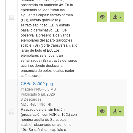
observado en aumento 4x. En la
de Tesis: Prof. Inés Zulantay PhD. Agradecimientos: Sra. Ana
epidermis se identifican las
María Adriazola, Directora, y Sr. Luis Brown, Procesos
siguientes capas: estrato córneo
Vista
Acceso
Técnicos, Biblioteca Central Dr. Amador Neghme. Facultad
(EC), estrato granuloso (EG),
previa
al
de Medicina, Universidad de Chile; Dra. María Isabel Jercic
estrato espinoso (EE) y estrato
"CBParSs001.
archivo
PhD, Jefe Laboratorio de Referencia de Parasitología ISP; TM
basal o germinativo (EB). Se
Alan Oyarce, Laboratorio de Referencia de Parasitología ISP;
observa la presencia de varios
ejemplares del ácaro Sarcoptes
Dr. Julio Tapia, Director del NiBG-ICBM. (2026-07-05)
scabiei (Ss) (corte transversal), a lo
largo de todo el EC. Los
ejemplares se encuentran
señalizados (Ss) a través del surco
acarino, donde destaca la
presencia de bolos fecales (color
café oscuro).
CBParSs002.png
Imagen PNG
- 6.8 MB
Publicado 5 jul. 2026
3 Descargas
MD5: 4eb...190
Raspado de piel sin tinción
Vista
Acceso
(preparación con KOH al 10%) con
previa
al
hembra adulta de Sarcoptes
"CBParSs002.
archivo
scabiei, observado en aumento
10x. Se señalizan capítulo o