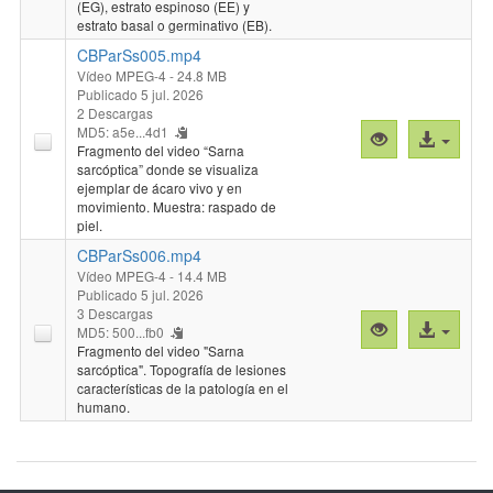
(EG), estrato espinoso (EE) y
estrato basal o germinativo (EB).
CBParSs005.mp4
Vídeo MPEG-4
- 24.8 MB
Publicado 5 jul. 2026
2 Descargas
MD5: a5e...4d1
Vista
Acceso
Fragmento del video “Sarna
previa
al
sarcóptica” donde se visualiza
"CBParSs005.
archivo
ejemplar de ácaro vivo y en
movimiento. Muestra: raspado de
piel.
CBParSs006.mp4
Vídeo MPEG-4
- 14.4 MB
Publicado 5 jul. 2026
3 Descargas
Vista
Acceso
MD5: 500...fb0
previa
al
Fragmento del video "Sarna
sarcóptica". Topografía de lesiones
"CBParSs006.
archivo
características de la patología en el
humano.