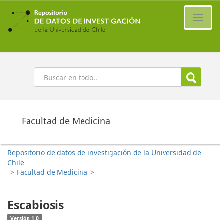
Ir
al
Cambi
contenido
naveg
principal
Buscar
Facultad de Medicina
Repositorio de datos de investigación de la Universidad de
Chile
>
Facultad de Medicina
>
Escabiosis
Versión 1.0