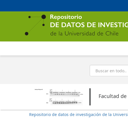
Ir
al
contenido
principal
Buscar
Facultad de
Repositorio de datos de investigación de la Univers