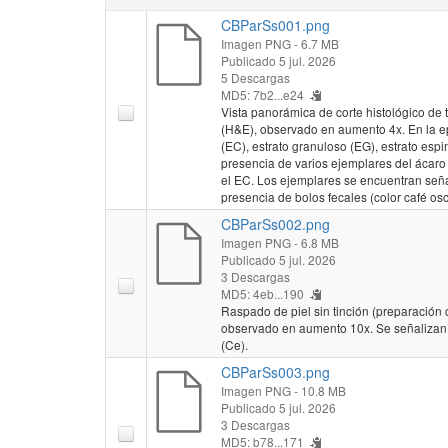
Biblioteca Central
CBParSs001.png
María Isabel Jerci
Imagen PNG
- 6.7 MB
Laboratorio de Refe
Publicado 5 jul. 2026
07-05)
5 Descargas
MD5: 7b2...e24
Vista panorámica de corte histológico de 
(H&E), observado en aumento 4x. En la epi
(EC), estrato granuloso (EG), estrato espi
presencia de varios ejemplares del ácaro S
el EC. Los ejemplares se encuentran seña
presencia de bolos fecales (color café osc
CBParSs002.png
Imagen PNG
- 6.8 MB
Publicado 5 jul. 2026
3 Descargas
MD5: 4eb...190
Raspado de piel sin tinción (preparación
observado en aumento 10x. Se señalizan c
(Ce).
CBParSs003.png
Imagen PNG
- 10.8 MB
Publicado 5 jul. 2026
3 Descargas
MD5: b78...171