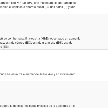
reparación con KOH al 10%) con macho adulto de Sarcoptes
alan el capítulo o aparato bucal (C), dos patas (P) y una
 teñido con hematoxilina-eosina (H&E), observado en aumento
pas: estrato córneo (EC), estrato granuloso (EG), estrato
vo (EB).
onde se visualiza ejemplar de ácaro vivo y en movimiento.
pografía de lesiones características de la patología en el