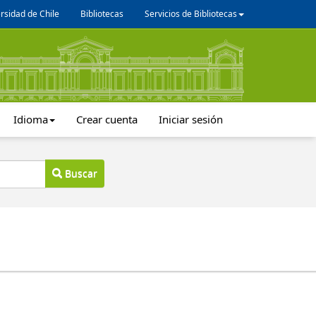
rsidad de Chile
Bibliotecas
Servicios de Bibliotecas
Idioma
Crear cuenta
Iniciar sesión
Buscar