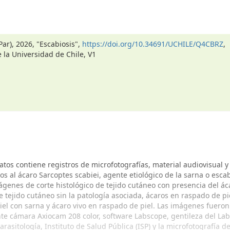
Par), 2026, "Escabiosis",
https://doi.org/10.34691/UCHILE/Q4CBRZ
,
 la Universidad de Chile, V1
atos contiene registros de microfotografías, material audiovisual y
s al ácaro Sarcoptes scabiei, agente etiológico de la sarna o escabi
ágenes de corte histológico de tejido cutáneo con presencia del ác
e tejido cutáneo sin la patología asociada, ácaros en raspado de pi
iel con sarna y ácaro vivo en raspado de piel. Las imágenes fueron
e cámara Axiocam 208 color, software Labscope, gentileza del Lab
arasitología, Instituto de Salud Pública (ISP) y la microfotografía 