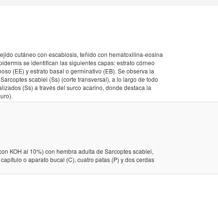
 Dr. Amador Neghme. Facultad de Medicina, Universidad de Chile; 
c PhD, Jefe Laboratorio de Referencia de Parasitología ISP; TM Alan 
rencia de Parasitología ISP; Dr. Julio Tapia, Director del NiBG-ICBM
tejido cutáneo con escabiosis, teñido con hematoxilina-eosina
dermis se identifican las siguientes capas: estrato córneo
noso (EE) y estrato basal o germinativo (EB). Se observa la
arcoptes scabiei (Ss) (corte transversal), a lo largo de todo
lizados (Ss) a través del surco acarino, donde destaca la
uro).
 con KOH al 10%) con hembra adulta de Sarcoptes scabiei,
apítulo o aparato bucal (C), cuatro patas (P) y dos cerdas