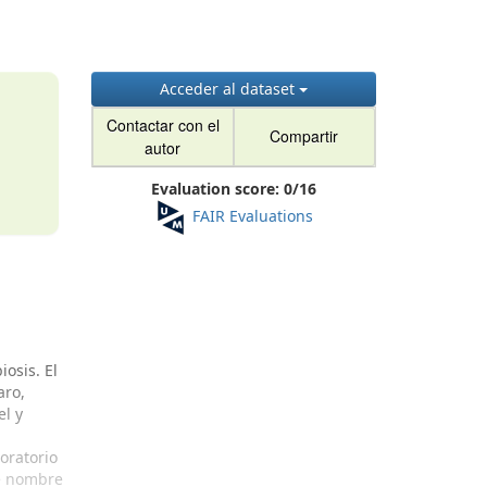
Acceder al dataset
Contactar con el
Compartir
autor
Evaluation score:
0
/
16
FAIR Evaluations
osis. El
aro,
el y
oratorio
de nombre