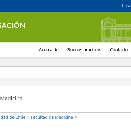
Unive
Acerca de
Buenas prácticas
Contacto
 Medicina
idad de Chile
>
Facultad de Medicina
>