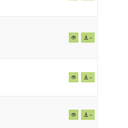
previa
al
"CBParSs003.png"
archivo
Vista
Acceso
previa
al
"CBParSs004.png"
archivo
Vista
Acceso
previa
al
"CBParSs005.mp4"
archivo
Vista
Acceso
previa
al
"CBParSs006.mp4"
archivo