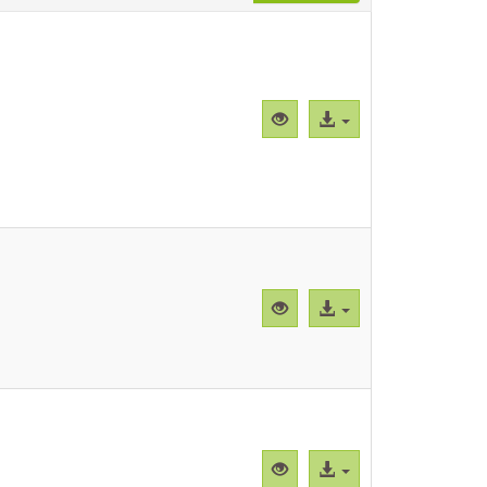
Dra.
Oyarce,
. (2026-
Vista
Acceso
previa
al
"CBParSs001.png"
archivo
Vista
Acceso
previa
al
"CBParSs002.png"
archivo
Vista
Acceso