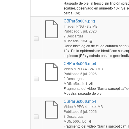
Raspado de piel al fresco sin tinción (p
scabiei, observado en aumento 10x. Se señ
cerda (Ce).
CBParSs004.png
Imagen PNG
- 8.9 MB
Publicado 5 jul. 2026
2 Descargas
MD5: adc...134
Corte histológico de tejido cutáneo sano
10x. En la epidermis se identifican sus ca
espinoso (EE) y estrato basal o germinati
CBParSs005.mp4
Vídeo MPEG-4
- 24.8 MB
Publicado 5 jul. 2026
2 Descargas
MD5: a5e...4d1
Fragmento del video “Sarna sarcóptica” d
Muestra: raspado de piel.
CBParSs006.mp4
Vídeo MPEG-4
- 14.4 MB
Publicado 5 jul. 2026
3 Descargas
MD5: 500...fb0
Fragmento del video "Sarna sarcóptica". To