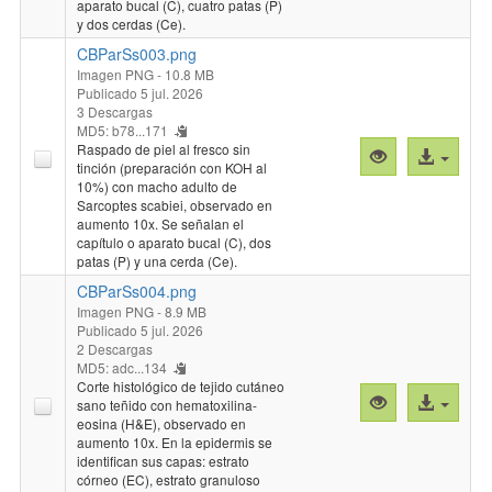
aparato bucal (C), cuatro patas (P)
y dos cerdas (Ce).
CBParSs003.png
Imagen PNG
- 10.8 MB
Publicado 5 jul. 2026
3 Descargas
MD5: b78...171
Raspado de piel al fresco sin
Vista
Acceso
tinción (preparación con KOH al
previa
al
10%) con macho adulto de
"CBParSs003.
archivo
Sarcoptes scabiei, observado en
aumento 10x. Se señalan el
capítulo o aparato bucal (C), dos
patas (P) y una cerda (Ce).
CBParSs004.png
Imagen PNG
- 8.9 MB
Publicado 5 jul. 2026
2 Descargas
MD5: adc...134
Corte histológico de tejido cutáneo
Vista
Acceso
sano teñido con hematoxilina-
previa
al
eosina (H&E), observado en
aumento 10x. En la epidermis se
"CBParSs004.
archivo
identifican sus capas: estrato
córneo (EC), estrato granuloso