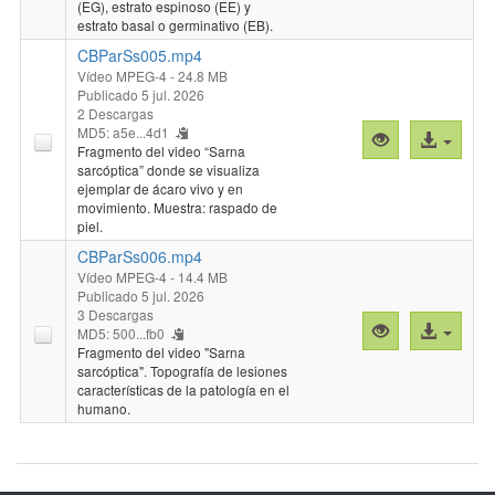
(EG), estrato espinoso (EE) y
estrato basal o germinativo (EB).
CBParSs005.mp4
Vídeo MPEG-4
- 24.8 MB
Publicado 5 jul. 2026
2 Descargas
MD5: a5e...4d1
Vista
Acceso
Fragmento del video “Sarna
previa
al
sarcóptica” donde se visualiza
"CBParSs005.
archivo
ejemplar de ácaro vivo y en
movimiento. Muestra: raspado de
piel.
CBParSs006.mp4
Vídeo MPEG-4
- 14.4 MB
Publicado 5 jul. 2026
3 Descargas
Vista
Acceso
MD5: 500...fb0
previa
al
Fragmento del video "Sarna
sarcóptica". Topografía de lesiones
"CBParSs006.
archivo
características de la patología en el
humano.