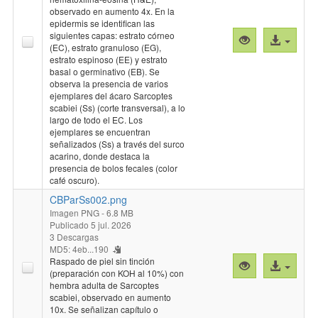
observado en aumento 4x. En la
de Tesis: Prof. Inés Zulantay PhD. Agradecimientos: Sra. Ana
epidermis se identifican las
María Adriazola, Directora, y Sr. Luis Brown, Procesos
siguientes capas: estrato córneo
Vista
Acceso
Técnicos, Biblioteca Central Dr. Amador Neghme. Facultad
(EC), estrato granuloso (EG),
previa
al
de Medicina, Universidad de Chile; Dra. María Isabel Jercic
estrato espinoso (EE) y estrato
"CBParSs001.
archivo
PhD, Jefe Laboratorio de Referencia de Parasitología ISP; TM
basal o germinativo (EB). Se
Alan Oyarce, Laboratorio de Referencia de Parasitología ISP;
observa la presencia de varios
ejemplares del ácaro Sarcoptes
Dr. Julio Tapia, Director del NiBG-ICBM. (2026-07-05)
scabiei (Ss) (corte transversal), a lo
largo de todo el EC. Los
ejemplares se encuentran
señalizados (Ss) a través del surco
acarino, donde destaca la
presencia de bolos fecales (color
café oscuro).
CBParSs002.png
Imagen PNG
- 6.8 MB
Publicado 5 jul. 2026
3 Descargas
MD5: 4eb...190
Raspado de piel sin tinción
Vista
Acceso
(preparación con KOH al 10%) con
previa
al
hembra adulta de Sarcoptes
"CBParSs002.
archivo
scabiei, observado en aumento
10x. Se señalizan capítulo o