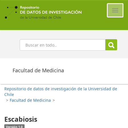
Ir
al
Cambi
contenido
naveg
principal
Buscar
Facultad de Medicina
Repositorio de datos de investigación de la Universidad de
Chile
>
Facultad de Medicina
>
Escabiosis
Versión 1.0