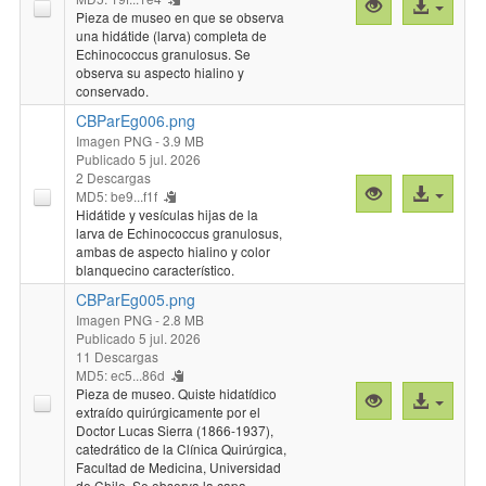
Vista
Acceso
Pieza de museo en que se observa
previa
al
una hidátide (larva) completa de
"CBParEg007.
archivo
Echinococcus granulosus. Se
observa su aspecto hialino y
conservado.
CBParEg006.png
Imagen PNG
- 3.9 MB
Publicado 5 jul. 2026
2 Descargas
Vista
Acceso
MD5: be9...f1f
previa
al
Hidátide y vesículas hijas de la
larva de Echinococcus granulosus,
"CBParEg006.
archivo
ambas de aspecto hialino y color
blanquecino característico.
CBParEg005.png
Imagen PNG
- 2.8 MB
Publicado 5 jul. 2026
11 Descargas
MD5: ec5...86d
Pieza de museo. Quiste hidatídico
Vista
Acceso
extraído quirúrgicamente por el
previa
al
Doctor Lucas Sierra (1866-1937),
"CBParEg005.
archivo
catedrático de la Clínica Quirúrgica,
Facultad de Medicina, Universidad
de Chile. Se observa la capa