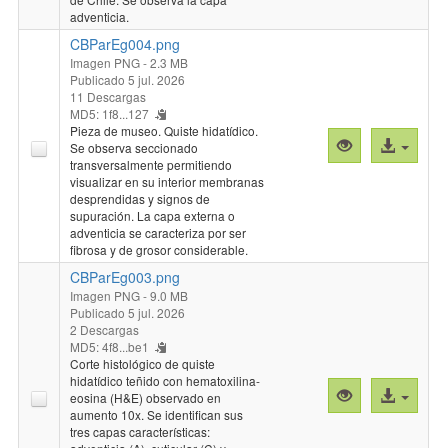
adventicia.
CBParEg004.png
Imagen PNG
- 2.3 MB
Publicado 5 jul. 2026
11 Descargas
MD5: 1f8...127
Pieza de museo. Quiste hidatídico.
Vista
Acceso
Se observa seccionado
previa
al
transversalmente permitiendo
visualizar en su interior membranas
"CBParEg004.
archivo
desprendidas y signos de
supuración. La capa externa o
adventicia se caracteriza por ser
fibrosa y de grosor considerable.
CBParEg003.png
Imagen PNG
- 9.0 MB
Publicado 5 jul. 2026
2 Descargas
MD5: 4f8...be1
Corte histológico de quiste
hidatídico teñido con hematoxilina-
Vista
Acceso
eosina (H&E) observado en
previa
al
aumento 10x. Se identifican sus
tres capas características:
"CBParEg003.
archivo