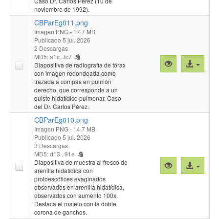
Caso Dr. Carlos Pérez (10 de
Tapia, Director del NiBG-ICBM. (2026-07-05)
noviembre de 1992).
CBParEg011.png
Imagen PNG
- 17.7 MB
Publicado 5 jul. 2026
2 Descargas
MD5: a1c...fc7
Vista
Acceso
Diapositiva de radiografía de tórax
previa
al
con imagen redondeada como
trazada a compás en pulmón
"CBParEg011.
archivo
derecho, que corresponde a un
quiste hidatídico pulmonar. Caso
del Dr. Carlos Pérez.
CBParEg010.png
Imagen PNG
- 14.7 MB
Publicado 5 jul. 2026
3 Descargas
MD5: d13...91e
Diapositiva de muestra al fresco de
Vista
Acceso
arenilla hidatídica con
previa
al
protoescólices evaginados
"CBParEg010.
archivo
observados en arenilla hidatídica,
observados con aumento 100x.
Destaca el rostelo con la doble
corona de ganchos.