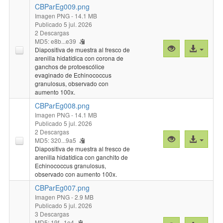
CBParEg009.png
Imagen PNG
- 14.1 MB
Publicado 5 jul. 2026
2 Descargas
MD5: e8b...e39
Vista
Acceso
Diapositiva de muestra al fresco de
previa
al
arenilla hidatídica con corona de
ganchos de protoescólice
"CBParEg009.
archivo
evaginado de Echinococcus
granulosus, observado con
aumento 100x.
CBParEg008.png
Imagen PNG
- 14.1 MB
Publicado 5 jul. 2026
2 Descargas
Vista
Acceso
MD5: 320...9a5
previa
al
Diapositiva de muestra al fresco de
arenilla hidatídica con ganchito de
"CBParEg008.
archivo
Echinococcus granulosus,
observado con aumento 100x.
CBParEg007.png
Imagen PNG
- 2.9 MB
Publicado 5 jul. 2026
3 Descargas
MD5: 19f...1e4