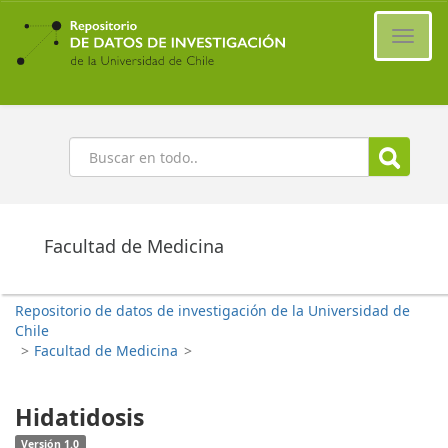
Ir
al
Cambi
contenido
naveg
principal
Buscar
Facultad de Medicina
Repositorio de datos de investigación de la Universidad de
Chile
>
Facultad de Medicina
>
Hidatidosis
Versión 1.0