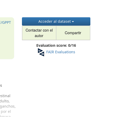
Acceder al dataset
E/GPPT
Contactar con el
Compartir
autor
Evaluation score:
0
/
16
FAIR Evaluations
os
estinal
dulto,
 ganchos,
 por el
cámara