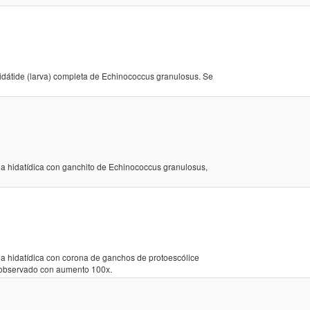
dátide (larva) completa de Echinococcus granulosus. Se
lla hidatídica con ganchito de Echinococcus granulosus,
lla hidatídica con corona de ganchos de protoescólice
 observado con aumento 100x.