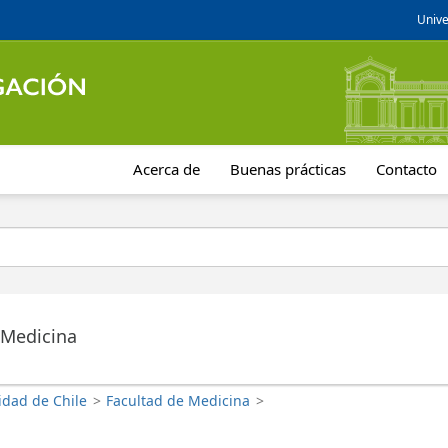
Unive
Acerca de
Buenas prácticas
Contacto
 Medicina
idad de Chile
>
Facultad de Medicina
>