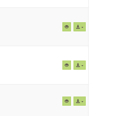
Vista
Acceso
previa
al
"CBParEg004.png"
archivo
Vista
Acceso
previa
al
"CBParEg005.png"
archivo
Vista
Acceso
previa
al
"CBParEg006.png"
archivo