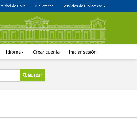
rsidad de Chile
Bibliotecas
Servicios de Bibliotecas
Idioma
Crear cuenta
Iniciar sesión
Buscar