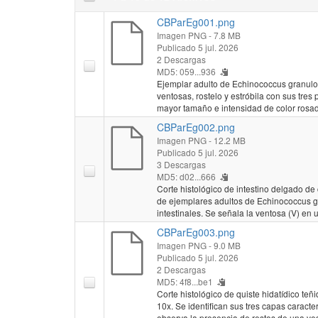
CBParEg001.png
Imagen PNG
- 7.8 MB
Publicado 5 jul. 2026
2 Descargas
MD5: 059...936
Ejemplar adulto de Echinococcus granulo
ventosas, rostelo y estróbila con sus tres 
mayor tamaño e intensidad de color rosa
CBParEg002.png
Imagen PNG
- 12.2 MB
Publicado 5 jul. 2026
3 Descargas
MD5: d02...666
Corte histológico de intestino delgado d
de ejemplares adultos de Echinococcus g
intestinales. Se señala la ventosa (V) en 
CBParEg003.png
Imagen PNG
- 9.0 MB
Publicado 5 jul. 2026
2 Descargas
MD5: 4f8...be1
Corte histológico de quiste hidatídico t
10x. Se identifican sus tres capas caracter
observa la presencia de restos de una vesí