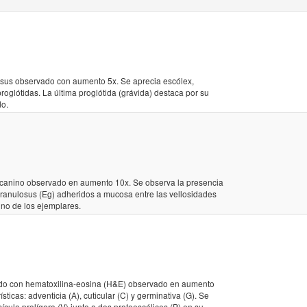
sus observado con aumento 5x. Se aprecia escólex,
proglótidas. La última proglótida (grávida) destaca por su
do.
e canino observado en aumento 10x. Se observa la presencia
ranulosus (Eg) adheridos a mucosa entre las vellosidades
uno de los ejemplares.
eñido con hematoxilina-eosina (H&E) observado en aumento
ísticas: adventicia (A), cuticular (C) y germinativa (G). Se
cula prolígera (V) junto a dos protoescólices (P) en su