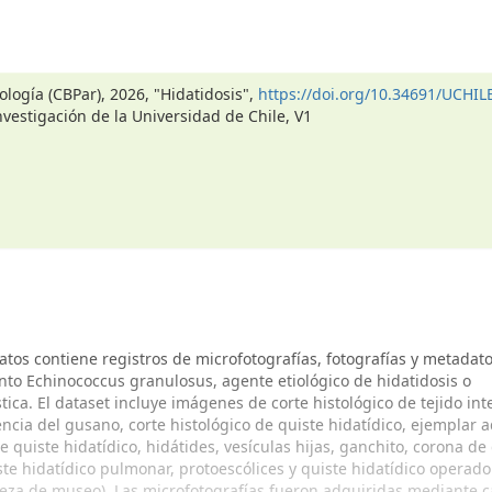
ología (CBPar), 2026, "Hidatidosis",
https://doi.org/10.34691/UCHIL
nvestigación de la Universidad de Chile, V1
atos contiene registros de microfotografías, fotografías y metadat
nto Echinococcus granulosus, agente etiológico de hidatidosis o
ica. El dataset incluye imágenes de corte histológico de tejido int
ncia del gusano, corte histológico de quiste hidatídico, ejemplar a
 quiste hidatídico, hidátides, vesículas hijas, ganchito, corona de
ste hidatídico pulmonar, protoescólices y quiste hidatídico operado
pieza de museo). Las microfotografías fueron adquiridas mediante 