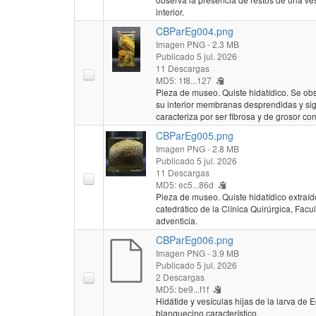
interior.
CBParEg004.png
Imagen PNG
- 2.3 MB
Publicado 5 jul. 2026
11 Descargas
MD5: 1f8...127
Pieza de museo. Quiste hidatídico. Se ob
su interior membranas desprendidas y sig
caracteriza por ser fibrosa y de grosor co
CBParEg005.png
Imagen PNG
- 2.8 MB
Publicado 5 jul. 2026
11 Descargas
MD5: ec5...86d
Pieza de museo. Quiste hidatídico extraíd
catedrático de la Clínica Quirúrgica, Fac
adventicia.
CBParEg006.png
Imagen PNG
- 3.9 MB
Publicado 5 jul. 2026
2 Descargas
MD5: be9...f1f
Hidátide y vesículas hijas de la larva de
blanquecino característico.