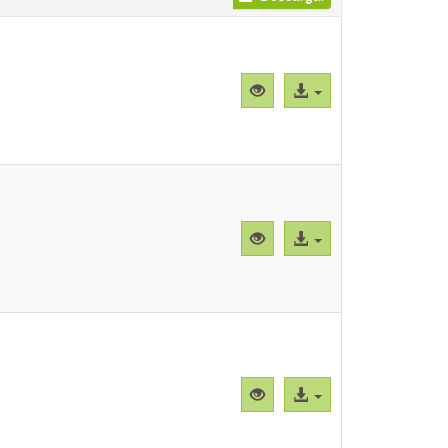
Vista
Acceso
previa
al
"CBParEg001.png"
archivo
Vista
Acceso
previa
al
"CBParEg002.png"
archivo
Vista
Acceso
previa
al
"CBParEg003.png"
archivo