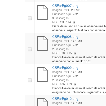
CBParEg007.png
Imagen PNG
- 2.9 MB
Publicado 5 jul. 2026
3 Descargas
MD5: 19f...1e4
Pieza de museo en que se observa una hi
observa su aspecto hialino y conservado.
CBParEg008.png
Imagen PNG
- 14.1 MB
Publicado 5 jul. 2026
2 Descargas
MD5: 320...9a5
Diapositiva de muestra al fresco de areni
observado con aumento 100x.
CBParEg009.png
Imagen PNG
- 14.1 MB
Publicado 5 jul. 2026
2 Descargas
MD5: e8b...e39
Diapositiva de muestra al fresco de areni
evaginado de Echinococcus granulosus,
CBParEg010.png
Imagen PNG
- 14.7 MB