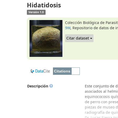
Hidatidosis
Versión 1.0
Colección Biológica de Parasit
9W
, Repositorio de datos de i
Citar dataset
Descripción
Este conjunto de d
asociados al helmi
equinococosis quíst
de perro con prese
piezas de museo de
radiografía de qui
Dr. Lucas Sierra (