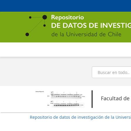
Ir
al
contenido
principal
Buscar
Facultad de
Repositorio de datos de investigación de la Univers