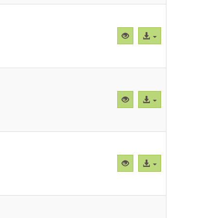
Vista
Acceso
previa
al
"CBParEg007.png"
archivo
Vista
Acceso
previa
al
"CBParEg008.png"
archivo
Vista
Acceso
previa
al
"CBParEg009.png"
archivo