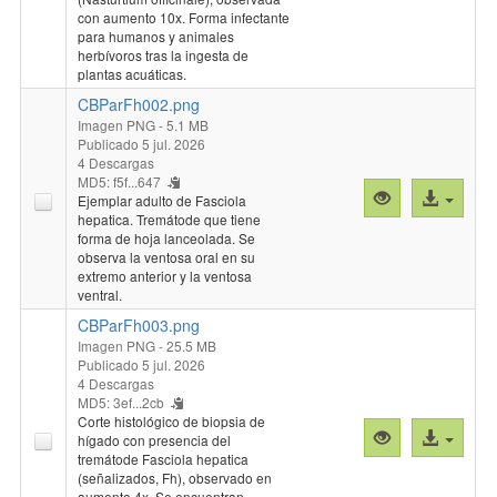
"CBParFh001.
archivo
con aumento 10x. Forma infectante
para humanos y animales
herbívoros tras la ingesta de
plantas acuáticas.
CBParFh002.png
Imagen PNG
- 5.1 MB
Publicado 5 jul. 2026
4 Descargas
MD5: f5f...647
Vista
Acceso
Ejemplar adulto de Fasciola
previa
al
hepatica. Tremátode que tiene
forma de hoja lanceolada. Se
"CBParFh002.
archivo
observa la ventosa oral en su
extremo anterior y la ventosa
ventral.
CBParFh003.png
Imagen PNG
- 25.5 MB
Publicado 5 jul. 2026
4 Descargas
MD5: 3ef...2cb
Corte histológico de biopsia de
Vista
Acceso
hígado con presencia del
previa
al
tremátode Fasciola hepatica
(señalizados, Fh), observado en
"CBParFh003.
archivo
aumento 4x. Se encuentran