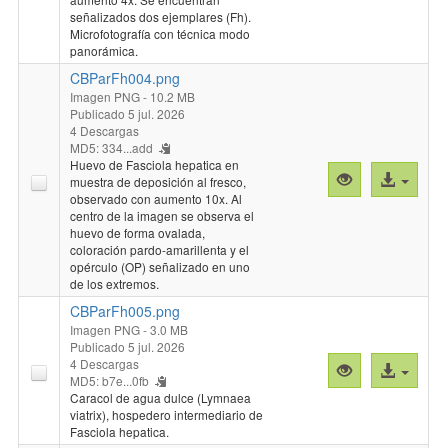
señalizados dos ejemplares (Fh).
Microfotografía con técnica modo
panorámica.
CBParFh004.png
Imagen PNG
- 10.2 MB
Publicado 5 jul. 2026
4 Descargas
MD5: 334...add
Huevo de Fasciola hepatica en
Vista
Acceso
muestra de deposición al fresco,
previa
al
observado con aumento 10x. Al
centro de la imagen se observa el
"CBParFh004.
archivo
huevo de forma ovalada,
coloración pardo-amarillenta y el
opérculo (OP) señalizado en uno
de los extremos.
CBParFh005.png
Imagen PNG
- 3.0 MB
Publicado 5 jul. 2026
4 Descargas
Vista
Acceso
MD5: b7e...0fb
previa
al
Caracol de agua dulce (Lymnaea
"CBParFh005.
archivo
viatrix), hospedero intermediario de
Fasciola hepatica.