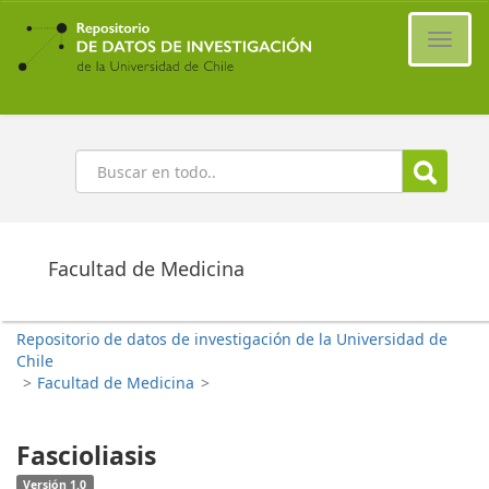
Ir
al
Cambi
contenido
naveg
principal
Buscar
Facultad de Medicina
Repositorio de datos de investigación de la Universidad de
Chile
>
Facultad de Medicina
>
Fascioliasis
Versión 1.0