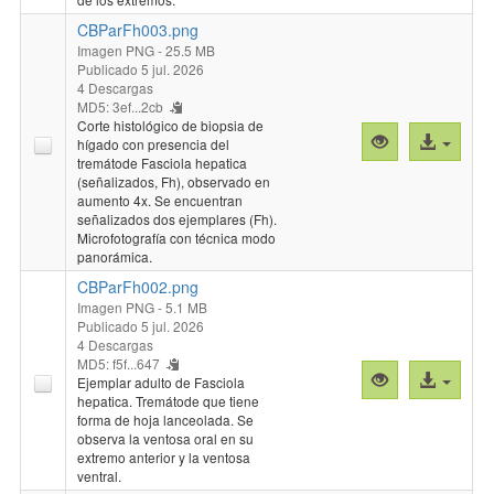
CBParFh003.png
Imagen PNG
- 25.5 MB
Publicado 5 jul. 2026
4 Descargas
MD5: 3ef...2cb
Corte histológico de biopsia de
Vista
Acceso
hígado con presencia del
previa
al
tremátode Fasciola hepatica
(señalizados, Fh), observado en
"CBParFh003.
archivo
aumento 4x. Se encuentran
señalizados dos ejemplares (Fh).
Microfotografía con técnica modo
panorámica.
CBParFh002.png
Imagen PNG
- 5.1 MB
Publicado 5 jul. 2026
4 Descargas
MD5: f5f...647
Vista
Acceso
Ejemplar adulto de Fasciola
previa
al
hepatica. Tremátode que tiene
forma de hoja lanceolada. Se
"CBParFh002.
archivo
observa la ventosa oral en su
extremo anterior y la ventosa
ventral.