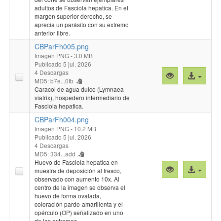
"CBParFh006.
archivo
adultos de Fasciola hepatica. En el
margen superior derecho, se
aprecia un parásito con su extremo
anterior libre.
CBParFh005.png
Imagen PNG
- 3.0 MB
Publicado 5 jul. 2026
4 Descargas
Vista
Acceso
MD5: b7e...0fb
previa
al
Caracol de agua dulce (Lymnaea
"CBParFh005.
archivo
viatrix), hospedero intermediario de
Fasciola hepatica.
CBParFh004.png
Imagen PNG
- 10.2 MB
Publicado 5 jul. 2026
4 Descargas
MD5: 334...add
Huevo de Fasciola hepatica en
Vista
Acceso
muestra de deposición al fresco,
previa
al
observado con aumento 10x. Al
centro de la imagen se observa el
"CBParFh004.
archivo
huevo de forma ovalada,
coloración pardo-amarillenta y el
opérculo (OP) señalizado en uno
de los extremos.