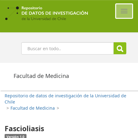
Ir
al
Cambi
contenido
naveg
principal
Buscar
Facultad de Medicina
Repositorio de datos de investigación de la Universidad de
Chile
>
Facultad de Medicina
>
Fascioliasis
Versión 1.0