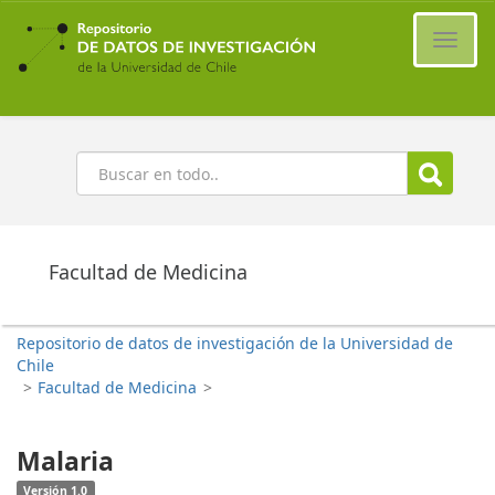
Ir
al
Cambi
contenido
naveg
principal
Buscar
Facultad de Medicina
Repositorio de datos de investigación de la Universidad de
Chile
>
Facultad de Medicina
>
Malaria
Versión 1.0