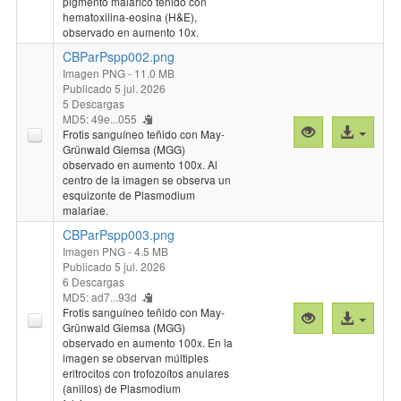
pigmento malárico teñido con
hematoxilina-eosina (H&E),
observado en aumento 10x.
CBParPspp002.png
Imagen PNG
- 11.0 MB
Publicado 5 jul. 2026
5 Descargas
MD5: 49e...055
Vista
Acceso
Frotis sanguíneo teñido con May-
previa
al
Grünwald Giemsa (MGG)
observado en aumento 100x. Al
"CBParPspp00
archivo
centro de la imagen se observa un
esquizonte de Plasmodium
malariae.
CBParPspp003.png
Imagen PNG
- 4.5 MB
Publicado 5 jul. 2026
6 Descargas
MD5: ad7...93d
Frotis sanguíneo teñido con May-
Vista
Acceso
Grünwald Giemsa (MGG)
previa
al
observado en aumento 100x. En la
"CBParPspp00
archivo
imagen se observan múltiples
eritrocitos con trofozoítos anulares
(anillos) de Plasmodium