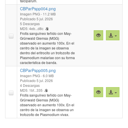
falciparum.
CBParPspp004.png
Imagen PNG
- 11.2 MB
Publicado 5 jul. 2026
5 Descargas
MD5: 4eb...d8c
Frotis sanguíneo teñido con May-
Vista
Acceso
Grünwald Giemsa (MGG)
previa
al
observado en aumento 100x. En el
"CBParPspp00
archivo
centro de la imagen se observa
dentro del eritrocito un trofozoíto de
Plasmodium malariae con su forma
característica de banda.
CBParPspp005.png
Imagen PNG
- 6.0 MB
Publicado 5 jul. 2026
4 Descargas
MD5: 1bf...335
Vista
Acceso
Frotis sanguíneo teñido con May-
previa
al
Grünwald Giemsa (MGG)
"CBParPspp00
archivo
observado en aumento 100x. En el
centro de la imagen se observa un
trofozoíto de Plasmodium vivax.