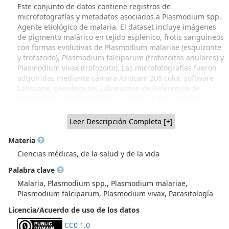
Este conjunto de datos contiene registros de
microfotografías y metadatos asociados a Plasmodium spp.
Agente etiológico de malaria. El dataset incluye imágenes
de pigmento malárico en tejido esplénico, frotis sanguíneos
con formas evolutivas de Plasmodium malariae (esquizonte
y trofozoito), Plasmodium falciparum (trofozoitos anulares) y
Plasmodium vivax (trofozoito). Las microfotografías fueron
adquiridas mediante cámara Axiocam 208 color, software
Labscope, gentileza del Laboratorio de Referencia de
Parasitología, Instituto de Salud Pública (ISP). Procedencia
del material: Dr. Justus Schottelius, Berhard Nocht Institute
for Tropenmedizin. Hamburgo 1968 (donación realizada al
Leer Descripción Completa [+]
Dr. Werner Apt); Colección Biológica de Parasitología
(CBPar), NiBG-ICBM, Facultad de Medicina, Universidad de
Materia
Chile (Recuperación parcial a través de Proyecto FIDOP
Ciencias médicas, de la salud y de la vida
48/2023 UChile IP Prof. Inés Zulantay. Material generado
Palabra clave
por varias generaciones de académicos parasitólogos de
Sede Norte, Dr. Hugo Schenone y colaboradores y, material
Malaria, Plasmodium spp., Plasmodium malariae,
procedente de Sede Sur, Dr. Werner Apt y colaboradores,
Plasmodium falciparum, Plasmodium vivax, Parasitología
que incluye donaciones de parasitólogos extranjeros, como
Licencia/Acuerdo de uso de los datos
el material mostrado en este dataset, donado por el Dr.
Justus Schottelius, Berhard Nocht Institute for
CC0 1.0