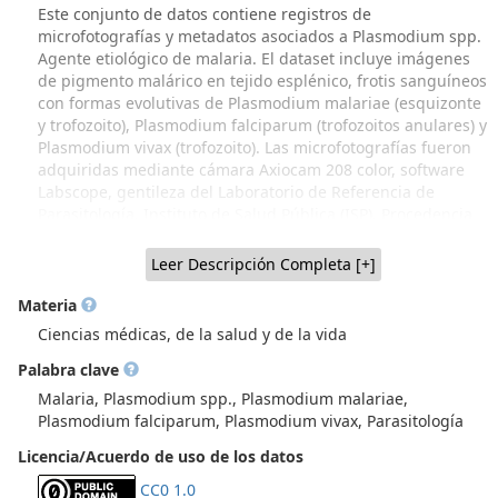
Este conjunto de datos contiene registros de
microfotografías y metadatos asociados a Plasmodium spp.
Agente etiológico de malaria. El dataset incluye imágenes
de pigmento malárico en tejido esplénico, frotis sanguíneos
con formas evolutivas de Plasmodium malariae (esquizonte
y trofozoito), Plasmodium falciparum (trofozoitos anulares) y
Plasmodium vivax (trofozoito). Las microfotografías fueron
adquiridas mediante cámara Axiocam 208 color, software
Labscope, gentileza del Laboratorio de Referencia de
Parasitología, Instituto de Salud Pública (ISP). Procedencia
del material: Dr. Justus Schottelius, Berhard Nocht Institute
for Tropenmedizin. Hamburgo 1968 (donación realizada al
Leer Descripción Completa [+]
Dr. Werner Apt); Colección Biológica de Parasitología
(CBPar), NiBG-ICBM, Facultad de Medicina, Universidad de
Materia
Chile (Recuperación parcial a través de Proyecto FIDOP
Ciencias médicas, de la salud y de la vida
48/2023 UChile IP Prof. Inés Zulantay. Material generado
Palabra clave
por varias generaciones de académicos parasitólogos de
Sede Norte, Dr. Hugo Schenone y colaboradores y, material
Malaria, Plasmodium spp., Plasmodium malariae,
procedente de Sede Sur, Dr. Werner Apt y colaboradores,
Plasmodium falciparum, Plasmodium vivax, Parasitología
que incluye donaciones de parasitólogos extranjeros, como
Licencia/Acuerdo de uso de los datos
el material mostrado en este dataset, donado por el Dr.
Justus Schottelius, Berhard Nocht Institute for
CC0 1.0