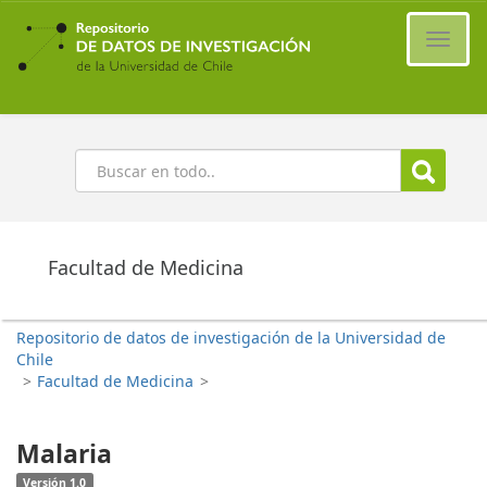
Ir
al
Cambi
contenido
naveg
principal
Buscar
Facultad de Medicina
Repositorio de datos de investigación de la Universidad de
Chile
>
Facultad de Medicina
>
Malaria
Versión 1.0