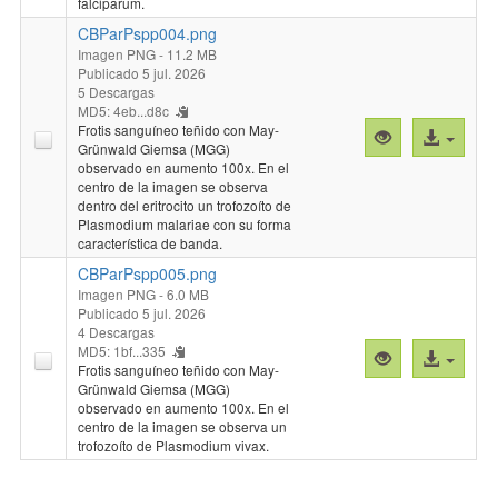
falciparum.
CBParPspp004.png
Imagen PNG
- 11.2 MB
Publicado 5 jul. 2026
5 Descargas
MD5: 4eb...d8c
Frotis sanguíneo teñido con May-
Vista
Acceso
Grünwald Giemsa (MGG)
previa
al
observado en aumento 100x. En el
"CBParPspp00
archivo
centro de la imagen se observa
dentro del eritrocito un trofozoíto de
Plasmodium malariae con su forma
característica de banda.
CBParPspp005.png
Imagen PNG
- 6.0 MB
Publicado 5 jul. 2026
4 Descargas
MD5: 1bf...335
Vista
Acceso
Frotis sanguíneo teñido con May-
previa
al
Grünwald Giemsa (MGG)
"CBParPspp00
archivo
observado en aumento 100x. En el
centro de la imagen se observa un
trofozoíto de Plasmodium vivax.