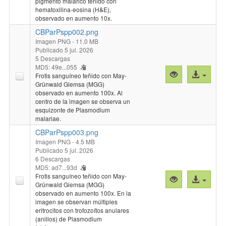
pigmento malárico teñido con
hematoxilina-eosina (H&E),
observado en aumento 10x.
CBParPspp002.png
Imagen PNG
- 11.0 MB
Publicado 5 jul. 2026
5 Descargas
MD5: 49e...055
Vista
Acceso
Frotis sanguíneo teñido con May-
previa
al
Grünwald Giemsa (MGG)
observado en aumento 100x. Al
"CBParPspp00
archivo
centro de la imagen se observa un
esquizonte de Plasmodium
malariae.
CBParPspp003.png
Imagen PNG
- 4.5 MB
Publicado 5 jul. 2026
6 Descargas
MD5: ad7...93d
Frotis sanguíneo teñido con May-
Vista
Acceso
Grünwald Giemsa (MGG)
previa
al
observado en aumento 100x. En la
"CBParPspp00
archivo
imagen se observan múltiples
eritrocitos con trofozoítos anulares
(anillos) de Plasmodium