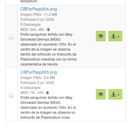
falciparum.
CBParPspp004.png
Imagen PNG
- 11.2 MB
Publicado 5 jul. 2026
5 Descargas
MD5: 4eb...d8c
Frotis sanguíneo teñido con May-
Vista
Acceso
Grünwald Giemsa (MGG)
previa
al
observado en aumento 100x. En el
"CBParPspp00
archivo
centro de la imagen se observa
dentro del eritrocito un trofozoíto de
Plasmodium malariae con su forma
característica de banda.
CBParPspp005.png
Imagen PNG
- 6.0 MB
Publicado 5 jul. 2026
4 Descargas
MD5: 1bf...335
Vista
Acceso
Frotis sanguíneo teñido con May-
previa
al
Grünwald Giemsa (MGG)
"CBParPspp00
archivo
observado en aumento 100x. En el
centro de la imagen se observa un
trofozoíto de Plasmodium vivax.