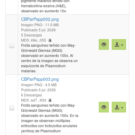
pigmento malárico teñido con
hematoxilina-eosina (H&E),
observado en aumento 10x.
CBParPspp002.png
Imagen PNG
- 11.0 MB
Publicado 5 jul. 2026
5 Descargas
MD5: 49e...055
Vista
Acceso
Frotis sanguíneo teñido con May-
previa
al
Grünwald Giemsa (MGG)
observado en aumento 100x. Al
"CBParPspp00
archivo
centro de la imagen se observa un
esquizonte de Plasmodium
malariae.
CBParPspp003.png
Imagen PNG
- 4.5 MB
Publicado 5 jul. 2026
6 Descargas
MD5: ad7...93d
Frotis sanguíneo teñido con May-
Vista
Acceso
Grünwald Giemsa (MGG)
previa
al
observado en aumento 100x. En la
"CBParPspp00
archivo
imagen se observan múltiples
eritrocitos con trofozoítos anulares
(anillos) de Plasmodium