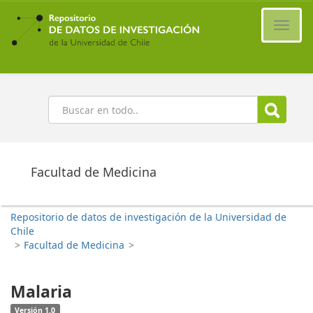
Ir
al
Cambi
contenido
naveg
principal
Buscar
Facultad de Medicina
Repositorio de datos de investigación de la Universidad de
Chile
>
Facultad de Medicina
>
Malaria
Versión 1.0