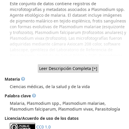
Este conjunto de datos contiene registros de
microfotografías y metadatos asociados a Plasmodium spp.
Agente etiológico de malaria. El dataset incluye imágenes
de pigmento malárico en tejido esplénico, frotis sanguíneos
con formas evolutivas de Plasmodium malariae (esquizonte
y trofozoito), Plasmodium falciparum (trofozoitos anulares) y
Plasmodium vivax (trofozoito). Las microfotografías fueron
adquiridas mediante cámara Axiocam 208 color, software
Labscope, gentileza del Laboratorio de Referencia de
Parasitología, Instituto de Salud Pública (ISP). Procedencia
del material: Dr. Justus Schottelius, Berhard Nocht Institute
for Tropenmedizin. Hamburgo 1968 (donación realizada al
Leer Descripción Completa [+]
Dr. Werner Apt); Colección Biológica de Parasitología
(CBPar), NiBG-ICBM, Facultad de Medicina, Universidad de
Materia
Chile (Recuperación parcial a través de Proyecto FIDOP
Ciencias médicas, de la salud y de la vida
48/2023 UChile IP Prof. Inés Zulantay. Material generado
Palabra clave
por varias generaciones de académicos parasitólogos de
Sede Norte, Dr. Hugo Schenone y colaboradores y, material
Malaria, Plasmodium spp., Plasmodium malariae,
procedente de Sede Sur, Dr. Werner Apt y colaboradores,
Plasmodium falciparum, Plasmodium vivax, Parasitología
que incluye donaciones de parasitólogos extranjeros, como
Licencia/Acuerdo de uso de los datos
el material mostrado en este dataset, donado por el Dr.
Justus Schottelius, Berhard Nocht Institute for
CC0 1.0