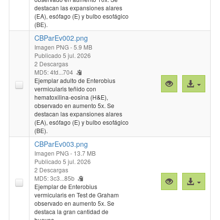
destacan las expansiones alares
(EA), esófago (E) y bulbo esofágico
(BE).
CBParEv002.png
Imagen PNG
- 5.9 MB
Publicado 5 jul. 2026
2 Descargas
MD5: 4fd...704
Ejemplar adulto de Enterobius
Vista
Acceso
vermicularis teñido con
previa
al
hematoxilina-eosina (H&E),
"CBParEv002.
archivo
observado en aumento 5x. Se
destacan las expansiones alares
(EA), esófago (E) y bulbo esofágico
(BE).
CBParEv003.png
Imagen PNG
- 13.7 MB
Publicado 5 jul. 2026
2 Descargas
MD5: 3c3...85b
Vista
Acceso
Ejemplar de Enterobius
previa
al
vermicularis en Test de Graham
"CBParEv003.
archivo
observado en aumento 5x. Se
destaca la gran cantidad de
huevos.