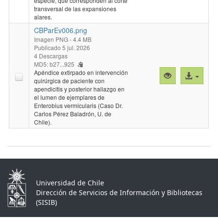
especie, que corresponden al corte
transversal de las expansiones
alares.
CBParEv006.png
Imagen PNG
- 4.4 MB
Publicado 5 jul. 2026
4 Descargas
MD5: b27...925
Apéndice extirpado en intervención
Vista
Acceso
quirúrgica de paciente con
previa
al
apendicitis y posterior hallazgo en
"CBParEv006.
archivo
el lumen de ejemplares de
Enterobius vermicularis (Caso Dr.
Carlos Pérez Baladrón, U. de
Chile).
Universidad de Chile
Dirección de Servicios de Información y Bibliotecas
(SISIB)