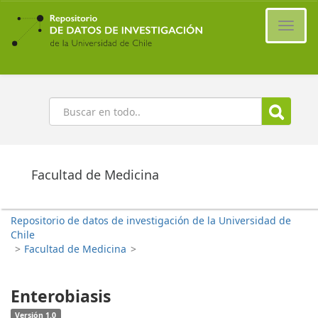
Ir
al
Cambi
contenido
naveg
principal
Buscar
Facultad de Medicina
Repositorio de datos de investigación de la Universidad de
Chile
>
Facultad de Medicina
>
Enterobiasis
Versión 1.0