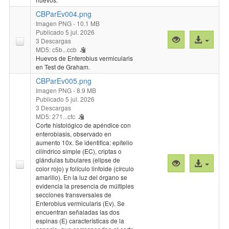
CBParEv004.png
Imagen PNG
- 10.1 MB
Publicado 5 jul. 2026
Vista
Acceso
3 Descargas
previa
al
MD5: c5b...ccb
Huevos de Enterobius vermicularis
"CBParEv004.
archivo
en Test de Graham.
CBParEv005.png
Imagen PNG
- 8.9 MB
Publicado 5 jul. 2026
3 Descargas
MD5: 271...cfc
Corte histológico de apéndice con
enterobiasis, observado en
aumento 10x. Se identifica: epitelio
cilíndrico simple (EC), criptas o
glándulas tubulares (elipse de
Vista
Acceso
color rojo) y folículo linfoide (círculo
previa
al
amarillo). En la luz del órgano se
"CBParEv005.
archivo
evidencia la presencia de múltiples
secciones transversales de
Enterobius vermicularis (Ev). Se
encuentran señaladas las dos
espinas (E) características de la