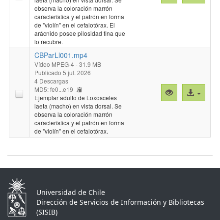
previa
al
observa la coloración marrón
"CBParLl002.
archivo
característica y el patrón en forma
de "violín" en el cefalotórax. El
arácnido posee pilosidad fina que
lo recubre.
CBParLl001.mp4
Vídeo MPEG-4
- 31.9 MB
Publicado 5 jul. 2026
4 Descargas
MD5: fe0...e19
Vista
Acceso
Ejemplar adulto de Loxosceles
previa
al
laeta (macho) en vista dorsal. Se
"CBParLl001.
archivo
observa la coloración marrón
característica y el patrón en forma
de "violín" en el cefalotórax.
Universidad de Chile
Dirección de Servicios de Información y Bibliotecas
(SISIB)