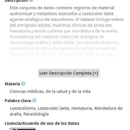
Descripción
Este conjunto de datos contiene registros de material
audiovisual y metadatos asociados a Loxosceles laeta
agente etiológico de loxocelismo. El dataset incluye videos
del artrópodo adulto, muestras clínicas de orina con
hematuria y lesión cutánea por mordedura de la araña.
Procedencia del material: Colección Biológica de
Parasitología (CBPar), NiBG-ICBM, Facultad de Medicina,
Universidad de Chile (Recuperación parcial a través de
Proyecto FIDOP 48/2023 UChile IP Prof. Inés Zulantay.
Material generado por varias generaciones de académicos
parasitólogos de Sede Norte, Dr. Hugo Schenone y
colaboradores y, material procedente de Sede Sur, Dr.
Leer Descripción Completa [+]
Werner Apt y colaboradores, que incluye donaciones de
parasitólogos extranjeros). El fragmento de video de
Materia
ejemplar adulto de Loxosceles laeta vivo, capturado en
Ciencias médicas, de la salud y de la vida
vivienda urbana de la ciudad de Ovalle, fue cedido por Ana
Palabra clave
Zulantay y, el fragmento de video en que se observan
muestras de orina seriada, correspondiente a caso clínico
Loxoscelismo, Loxosceles laeta, Hematuria, Mordedura de
de loxoscelismo cutáneo-visceral, fue cedido por el Dr.
araña, Parasitología
Werner Apt (Unidad de Parasitología, Sede Sur Facultad de
Licencia/Acuerdo de uso de los datos
Medicina). Las imágenes del caso de loxoscelismo cutáneo
fueron gentilmente donadas por el Dr. Antonio Ramirez