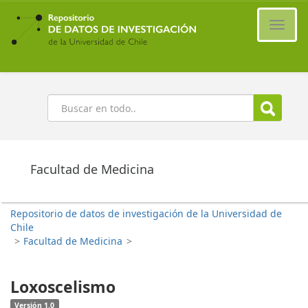
Ir
al
Cambi
contenido
naveg
principal
Buscar
Facultad de Medicina
Repositorio de datos de investigación de la Universidad de
Chile
>
Facultad de Medicina
>
Loxoscelismo
Versión 1.0