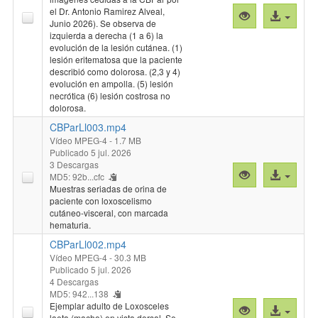
el Dr. Antonio Ramirez Alveal,
Vista
Acceso
Junio 2026). Se observa de
previa
al
izquierda a derecha (1 a 6) la
"CBParLl004.p
archivo
evolución de la lesión cutánea. (1)
lesión eritematosa que la paciente
describió como dolorosa. (2,3 y 4)
evolución en ampolla. (5) lesión
necrótica (6) lesión costrosa no
dolorosa.
CBParLl003.mp4
Vídeo MPEG-4
- 1.7 MB
Publicado 5 jul. 2026
3 Descargas
Vista
Acceso
MD5: 92b...cfc
previa
al
Muestras seriadas de orina de
paciente con loxoscelismo
"CBParLl003.
archivo
cutáneo-visceral, con marcada
hematuria.
CBParLl002.mp4
Vídeo MPEG-4
- 30.3 MB
Publicado 5 jul. 2026
4 Descargas
MD5: 942...138
Ejemplar adulto de Loxosceles
Vista
Acceso
laeta (macho) en vista dorsal. Se