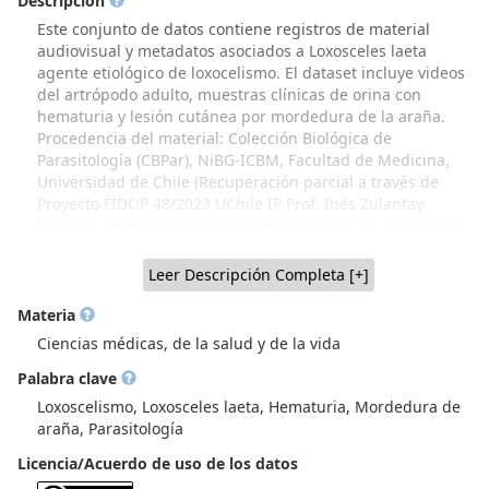
Descripción
Este conjunto de datos contiene registros de material
audiovisual y metadatos asociados a Loxosceles laeta
agente etiológico de loxocelismo. El dataset incluye videos
del artrópodo adulto, muestras clínicas de orina con
hematuria y lesión cutánea por mordedura de la araña.
Procedencia del material: Colección Biológica de
Parasitología (CBPar), NiBG-ICBM, Facultad de Medicina,
Universidad de Chile (Recuperación parcial a través de
Proyecto FIDOP 48/2023 UChile IP Prof. Inés Zulantay.
Material generado por varias generaciones de académicos
parasitólogos de Sede Norte, Dr. Hugo Schenone y
colaboradores y, material procedente de Sede Sur, Dr.
Leer Descripción Completa [+]
Werner Apt y colaboradores, que incluye donaciones de
parasitólogos extranjeros). El fragmento de video de
Materia
ejemplar adulto de Loxosceles laeta vivo, capturado en
Ciencias médicas, de la salud y de la vida
vivienda urbana de la ciudad de Ovalle, fue cedido por Ana
Palabra clave
Zulantay y, el fragmento de video en que se observan
muestras de orina seriada, correspondiente a caso clínico
Loxoscelismo, Loxosceles laeta, Hematuria, Mordedura de
de loxoscelismo cutáneo-visceral, fue cedido por el Dr.
araña, Parasitología
Werner Apt (Unidad de Parasitología, Sede Sur Facultad de
Licencia/Acuerdo de uso de los datos
Medicina). Las imágenes del caso de loxoscelismo cutáneo
fueron gentilmente donadas por el Dr. Antonio Ramirez