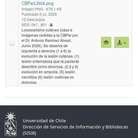
CBParLl004.png
Imagen PNG
- 676.1 KB
Publicado 5 jul. 2026
12 Descargas
MD5: 0b7...801
Loxoscelismo cutáneo (caso e
imágenes cedidas a la CBPar por
el Dr. Antonio Ramirez Alveal,
Vista
Acceso
Junio 2026). Se observa de
previa
al
izquierda a derecha (1 a 6) la
"CBParLl004.p
archivo
evolución de la lesión cutánea. (1)
lesión eritematosa que la paciente
describió como dolorosa. (2,3 y 4)
evolución en ampolla. (5) lesión
necrótica (6) lesión costrosa no
dolorosa.
Universidad de Chile
Dirección de Servicios de Información y Bibliotecas
(SISIB)