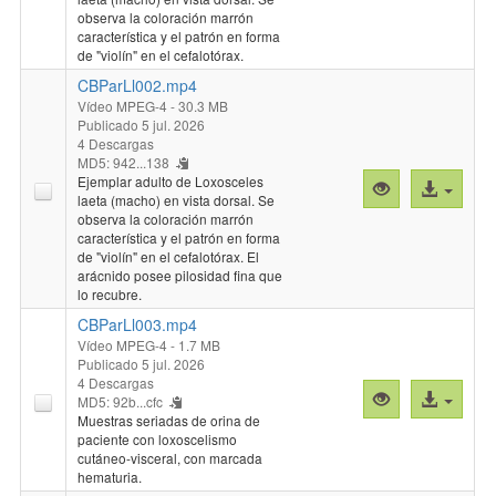
"CBParLl001.
archivo
observa la coloración marrón
característica y el patrón en forma
de "violín" en el cefalotórax.
CBParLl002.mp4
Vídeo MPEG-4
- 30.3 MB
Publicado 5 jul. 2026
4 Descargas
MD5: 942...138
Ejemplar adulto de Loxosceles
Vista
Acceso
laeta (macho) en vista dorsal. Se
previa
al
observa la coloración marrón
"CBParLl002.
archivo
característica y el patrón en forma
de "violín" en el cefalotórax. El
arácnido posee pilosidad fina que
lo recubre.
CBParLl003.mp4
Vídeo MPEG-4
- 1.7 MB
Publicado 5 jul. 2026
4 Descargas
Vista
Acceso
MD5: 92b...cfc
previa
al
Muestras seriadas de orina de
paciente con loxoscelismo
"CBParLl003.
archivo
cutáneo-visceral, con marcada
hematuria.