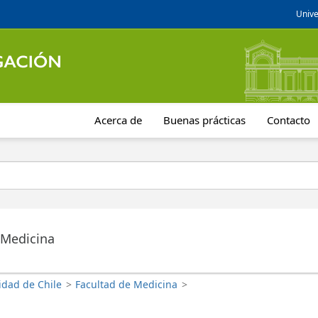
Unive
Acerca de
Buenas prácticas
Contacto
 Medicina
idad de Chile
>
Facultad de Medicina
>