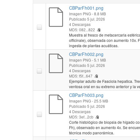
CBParFh001.png
Imagen PNG
- 8.8 MB
Publicado 5 jul. 2026
4 Descargas
MD5: 082...822
Muestra al fresco de metacercaria esféri
officinale), observada con aumento 10x. 
ingesta de plantas acuáticas.
CBParFh002.png
Imagen PNG
- 5.1 MB
Publicado 5 jul. 2026
4 Descargas
MD5: f5f...647
Ejemplar adulto de Fasciola hepatica. Tr
ventosa oral en su extremo anterior y la v
CBParFh003.png
Imagen PNG
- 25.5 MB
Publicado 5 jul. 2026
4 Descargas
MD5: 3ef...2cb
Corte histológico de biopsia de hígado co
Fh), observado en aumento 4x. Se encuent
técnica modo panorámica.