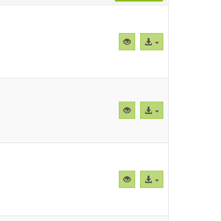
Vista
Acceso
previa
al
"CBParFh001.png"
archivo
Vista
Acceso
previa
al
"CBParFh002.png"
archivo
Vista
Acceso
previa
al
"CBParFh003.png"
archivo