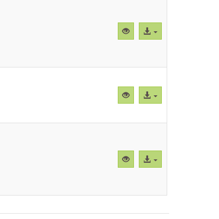
Vista
Acceso
previa
al
"CBParFh004.png"
archivo
Vista
Acceso
previa
al
"CBParFh005.png"
archivo
Vista
Acceso
previa
al
"CBParFh006.png"
archivo