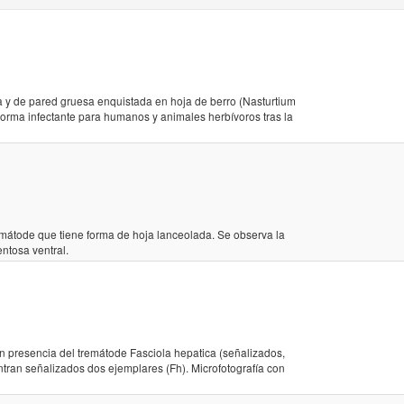
ca y de pared gruesa enquistada en hoja de berro (Nasturtium
Forma infectante para humanos y animales herbívoros tras la
emátode que tiene forma de hoja lanceolada. Se observa la
entosa ventral.
n presencia del tremátode Fasciola hepatica (señalizados,
ran señalizados dos ejemplares (Fh). Microfotografía con