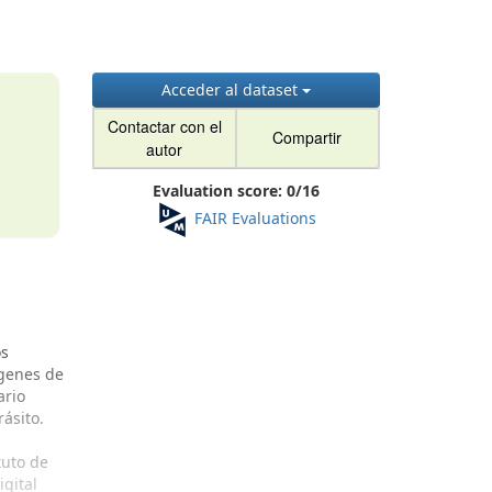
Acceder al dataset
Contactar con el
Compartir
autor
Evaluation score:
0
/
16
FAIR Evaluations
os
ágenes de
ario
ásito.
tuto de
gital