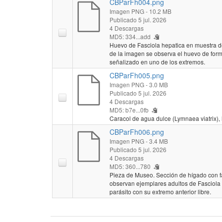
CBParFh004.png
Imagen PNG
- 10.2 MB
Publicado 5 jul. 2026
4 Descargas
MD5: 334...add
Huevo de Fasciola hepatica en muestra de
de la imagen se observa el huevo de form
señalizado en uno de los extremos.
CBParFh005.png
Imagen PNG
- 3.0 MB
Publicado 5 jul. 2026
4 Descargas
MD5: b7e...0fb
Caracol de agua dulce (Lymnaea viatrix),
CBParFh006.png
Imagen PNG
- 3.4 MB
Publicado 5 jul. 2026
4 Descargas
MD5: 360...780
Pieza de Museo. Sección de hígado con fasc
observan ejemplares adultos de Fasciola 
parásito con su extremo anterior libre.