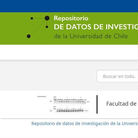
Ir
al
contenido
principal
Buscar
Facultad de
Repositorio de datos de investigación de la Univers