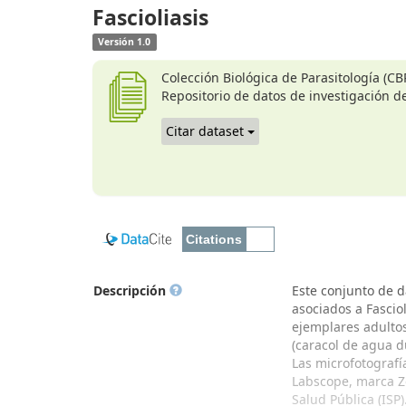
Fascioliasis
Versión 1.0
Colección Biológica de Parasitología (CBP
Repositorio de datos de investigación de
Citar dataset
Descripción
Este conjunto de d
asociados a Fascio
ejemplares adultos
(caracol de agua d
Las microfotografí
Labscope, marca Ze
Salud Pública (ISP