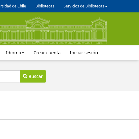
rsidad de Chile
Bibliotecas
Servicios de Bibliotecas
Idioma
Crear cuenta
Iniciar sesión
Buscar