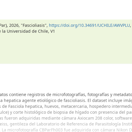
ar), 2026, "Fascioliasis",
https://doi.org/10.34691/UCHILE/AWVPLU
,
 la Universidad de Chile, V1
atos contiene registros de microfotografías, fotografías y metadat
la hepatica agente etiológico de fascioliasis. El dataset incluye im
 de Fasciola hepatica, huevos, metacercaria, hospedero intermedi
ulce) y corte histológico de biopsia de hígado con presencia del par
as fueron adquiridas mediante cámara Axiocam 208 color, software
iss, gentileza del Laboratorio de Referencia de Parasitología Insti
). La microfotografía CBParFh003 fue adquirida con cámara Nikon Di