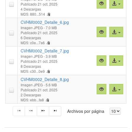
Vista
Acceso
Publicado 21 oct. 2025
previa
al
4 Descargas
MD5: 880...514
"CVHM0002_Det
archivo
CVHM0002_Detalle_6.jpg
Imagen JPEG
- 7.0 MB
Vista
Acceso
Publicado 21 oct. 2025
previa
al
6 Descargas
MD5: c0e...7a6
"CVHM0002_Det
archivo
CVHM0002_Detalle_7.jpg
Imagen JPEG
- 3.9 MB
Vista
Acceso
Publicado 21 oct. 2025
previa
al
8 Descargas
MD5: c30...0e9
"CVHM0002_Det
archivo
CVHM0002_Detalle_8.jpg
Imagen JPEG
- 5.6 MB
Vista
Acceso
Publicado 21 oct. 2025
previa
al
2 Descargas
MD5: ebb...fa8
"CVHM0002_Det
archivo
Archivos por página