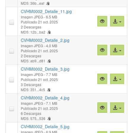
MD5: 36b...eaf
"CVHM0002_De
archivo
CVHM0002_Detalle_11.jpg
Imagen JPEG
- 6.5 MB
Vista
Acceso
Publicado 21 oct. 2025
previa
al
2 Descargas
MD5: 12b...ba2
"CVHM0002_De
archivo
CVHM0002_Detalle_2.jpg
Imagen JPEG
- 4.0 MB
Vista
Acceso
Publicado 21 oct. 2025
previa
al
2 Descargas
MD5: ab9...d81
"CVHM0002_Det
archivo
CVHM0002_Detalle_3.jpg
Imagen JPEG
- 7.7 MB
Vista
Acceso
Publicado 21 oct. 2025
previa
al
3 Descargas
MD5: 351...4c5
"CVHM0002_Det
archivo
CVHM0002_Detalle_4.jpg
Imagen JPEG
- 7.1 MB
Vista
Acceso
Publicado 21 oct. 2025
previa
al
6 Descargas
MD5: 575...536
"CVHM0002_Det
archivo
CVHM0002_Detalle_5.jpg
Imagen JPEG
- 6.9 MB