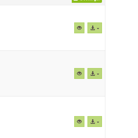
Vista
Acceso
previa
al
"CBParEg001.png"
archivo
Vista
Acceso
previa
al
"CBParEg002.png"
archivo
Vista
Acceso
previa
al
"CBParEg003.png"
archivo