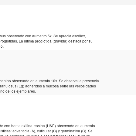
sus observado con aumento 5x. Se aprecia escólex,
proglótidas. La última proglótida (grávida) destaca por su
do.
e canino observado en aumento 10x. Se observa la presencia
ranulosus (Eg) adheridos a mucosa entre las vellosidades
uno de los ejemplares.
eñido con hematoxilina-eosina (H&E) observado en aumento
ísticas: adventicia (A), cuticular (C) y germinativa (G). Se
cula prolígera (V) junto a dos protoescólices (P) en su