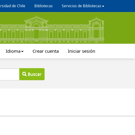
rsidad de Chile
Bibliotecas
Servicios de Bibliotecas
Idioma
Crear cuenta
Iniciar sesión
Buscar