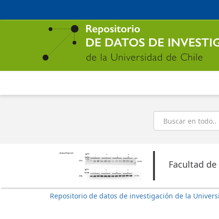
Ir
al
contenido
principal
Buscar
Facultad de
Repositorio de datos de investigación de la Univers