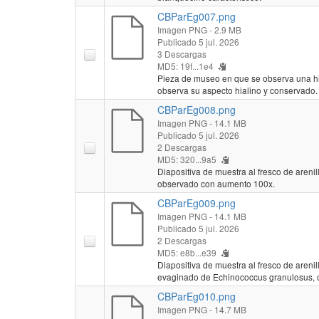
CBParEg007.png
Imagen PNG
- 2.9 MB
Publicado 5 jul. 2026
3 Descargas
MD5: 19f...1e4
Pieza de museo en que se observa una hi
observa su aspecto hialino y conservado.
CBParEg008.png
Imagen PNG
- 14.1 MB
Publicado 5 jul. 2026
2 Descargas
MD5: 320...9a5
Diapositiva de muestra al fresco de areni
observado con aumento 100x.
CBParEg009.png
Imagen PNG
- 14.1 MB
Publicado 5 jul. 2026
2 Descargas
MD5: e8b...e39
Diapositiva de muestra al fresco de areni
evaginado de Echinococcus granulosus,
CBParEg010.png
Imagen PNG
- 14.7 MB