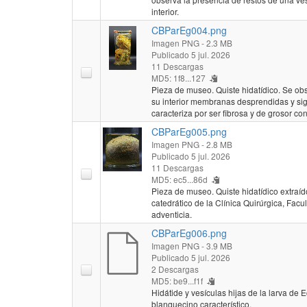
interior.
CBParEg004.png
Imagen PNG
- 2.3 MB
Publicado 5 jul. 2026
11 Descargas
MD5: 1f8...127
Pieza de museo. Quiste hidatídico. Se ob
su interior membranas desprendidas y sig
caracteriza por ser fibrosa y de grosor co
CBParEg005.png
Imagen PNG
- 2.8 MB
Publicado 5 jul. 2026
11 Descargas
MD5: ec5...86d
Pieza de museo. Quiste hidatídico extraíd
catedrático de la Clínica Quirúrgica, Fac
adventicia.
CBParEg006.png
Imagen PNG
- 3.9 MB
Publicado 5 jul. 2026
2 Descargas
MD5: be9...f1f
Hidátide y vesículas hijas de la larva de
blanquecino característico.