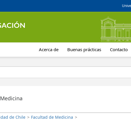
Unive
Acerca de
Buenas prácticas
Contacto
 Medicina
idad de Chile
>
Facultad de Medicina
>