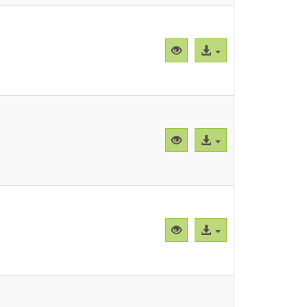
Vista
Acceso
previa
al
"CBParEg007.png"
archivo
Vista
Acceso
previa
al
"CBParEg008.png"
archivo
Vista
Acceso
previa
al
"CBParEg009.png"
archivo