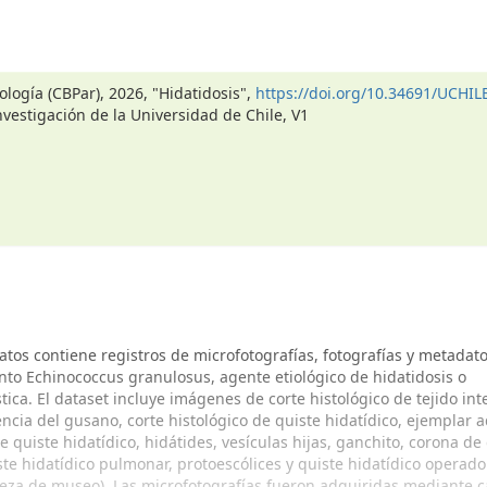
ología (CBPar), 2026, "Hidatidosis",
https://doi.org/10.34691/UCHIL
nvestigación de la Universidad de Chile, V1
atos contiene registros de microfotografías, fotografías y metadat
nto Echinococcus granulosus, agente etiológico de hidatidosis o
ica. El dataset incluye imágenes de corte histológico de tejido int
ncia del gusano, corte histológico de quiste hidatídico, ejemplar a
 quiste hidatídico, hidátides, vesículas hijas, ganchito, corona de
ste hidatídico pulmonar, protoescólices y quiste hidatídico operado
pieza de museo). Las microfotografías fueron adquiridas mediante 