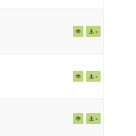
Vista
Acceso
previa
al
"CBParEg004.png"
archivo
Vista
Acceso
previa
al
"CBParEg005.png"
archivo
Vista
Acceso
previa
al
"CBParEg006.png"
archivo