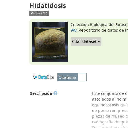
Hidatidosis
Versión 1.0
Colección Biológica de Parasit
9W
, Repositorio de datos de i
Citar dataset
Descripción
Este conjunto de d
asociados al helmi
equinococosis quíst
de perro con prese
piezas de museo de
radiografía de qui
Dr. Lucas Sierra (