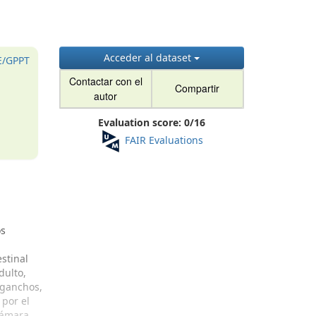
Acceder al dataset
E/GPPT
Contactar con el
Compartir
autor
Evaluation score:
0
/
16
FAIR Evaluations
os
estinal
dulto,
 ganchos,
 por el
cámara