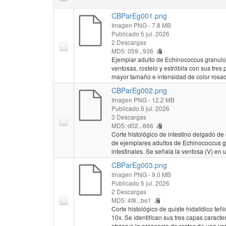
CBParEg001.png
Imagen PNG
- 7.8 MB
Publicado 5 jul. 2026
2 Descargas
MD5: 059...936
Ejemplar adulto de Echinococcus granulo
ventosas, rostelo y estróbila con sus tres 
mayor tamaño e intensidad de color rosa
CBParEg002.png
Imagen PNG
- 12.2 MB
Publicado 5 jul. 2026
3 Descargas
MD5: d02...666
Corte histológico de intestino delgado d
de ejemplares adultos de Echinococcus g
intestinales. Se señala la ventosa (V) en 
CBParEg003.png
Imagen PNG
- 9.0 MB
Publicado 5 jul. 2026
2 Descargas
MD5: 4f8...be1
Corte histológico de quiste hidatídico t
10x. Se identifican sus tres capas caracter
observa la presencia de restos de una vesí