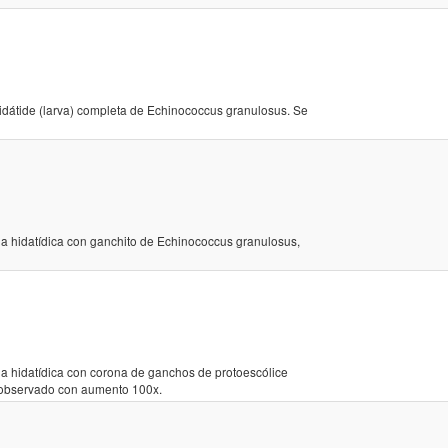
dátide (larva) completa de Echinococcus granulosus. Se
lla hidatídica con ganchito de Echinococcus granulosus,
lla hidatídica con corona de ganchos de protoescólice
 observado con aumento 100x.