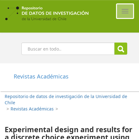
Ir
al
Cambi
contenido
naveg
principal
Buscar
Revistas Académicas
Repositorio de datos de investigación de la Universidad de
Chile
>
Revistas Académicas
>
Experimental design and results for
a discrete choice experiment using