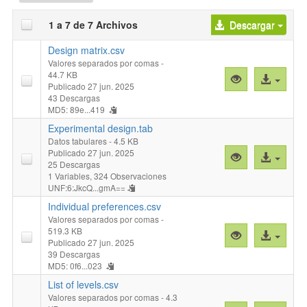
1 a 7 de 7 Archivos
Descargar
Design matrix.csv
Valores separados por comas
-
44.7 KB
Vista
Acceso
Publicado 27 jun. 2025
previa
al
43 Descargas
"Design
archivo
MD5: 89e...419
matrix.csv"
Experimental design.tab
Datos tabulares
- 4.5 KB
Publicado 27 jun. 2025
Vista
Acceso
25 Descargas
previa
al
1 Variables,
324 Observaciones
"Experimental
archivo
UNF:6:JkcQ...gmA==
design.tab"
Individual preferences.csv
Valores separados por comas
-
519.3 KB
Vista
Acceso
Publicado 27 jun. 2025
previa
al
39 Descargas
"Individual
archivo
MD5: 0f6...023
preferences.cs
List of levels.csv
Valores separados por comas
- 4.3