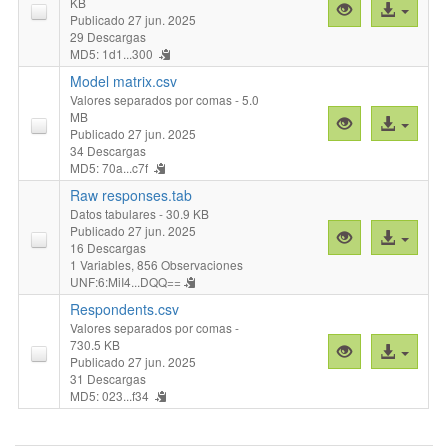
KB
Vista
Acceso
Publicado 27 jun. 2025
previa
al
29 Descargas
"List
archivo
MD5: 1d1...300
of
Model matrix.csv
levels.csv"
Valores separados por comas
- 5.0
MB
Vista
Acceso
Publicado 27 jun. 2025
previa
al
34 Descargas
"Model
archivo
MD5: 70a...c7f
matrix.csv"
Raw responses.tab
Datos tabulares
- 30.9 KB
Publicado 27 jun. 2025
Vista
Acceso
16 Descargas
previa
al
1 Variables,
856 Observaciones
"Raw
archivo
UNF:6:MiI4...DQQ==
responses.tab
Respondents.csv
Valores separados por comas
-
730.5 KB
Vista
Acceso
Publicado 27 jun. 2025
previa
al
31 Descargas
"Respondents.
archivo
MD5: 023...f34