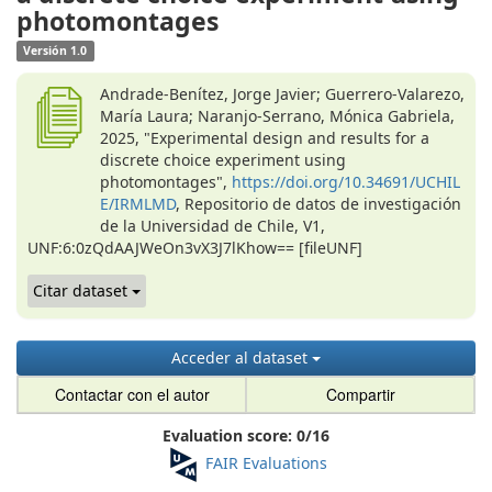
photomontages
Versión 1.0
Andrade-Benítez, Jorge Javier; Guerrero-Valarezo,
María Laura; Naranjo-Serrano, Mónica Gabriela,
2025, "Experimental design and results for a
discrete choice experiment using
photomontages",
https://doi.org/10.34691/UCHIL
E/IRMLMD
, Repositorio de datos de investigación
de la Universidad de Chile, V1,
UNF:6:0zQdAAJWeOn3vX3J7lKhow== [fileUNF]
Citar dataset
Acceder al dataset
Contactar con el autor
Compartir
Evaluation score:
0
/
16
FAIR Evaluations