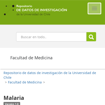
Ir
al
Cambi
contenido
naveg
principal
Buscar
Facultad de Medicina
Repositorio de datos de investigación de la Universidad de
Chile
>
Facultad de Medicina
>
Malaria
Versión 1.0