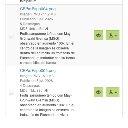
falciparum.
CBParPspp004.png
Imagen PNG
- 11.2 MB
Publicado 5 jul. 2026
5 Descargas
MD5: 4eb...d8c
Frotis sanguíneo teñido con May-
Vista
Acceso
Grünwald Giemsa (MGG)
previa
al
observado en aumento 100x. En el
"CBParPspp00
archivo
centro de la imagen se observa
dentro del eritrocito un trofozoíto de
Plasmodium malariae con su forma
característica de banda.
CBParPspp005.png
Imagen PNG
- 6.0 MB
Publicado 5 jul. 2026
4 Descargas
MD5: 1bf...335
Vista
Acceso
Frotis sanguíneo teñido con May-
previa
al
Grünwald Giemsa (MGG)
"CBParPspp00
archivo
observado en aumento 100x. En el
centro de la imagen se observa un
trofozoíto de Plasmodium vivax.