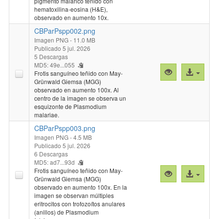
pigmento malárico teñido con
hematoxilina-eosina (H&E),
observado en aumento 10x.
CBParPspp002.png
Imagen PNG
- 11.0 MB
Publicado 5 jul. 2026
5 Descargas
MD5: 49e...055
Vista
Acceso
Frotis sanguíneo teñido con May-
previa
al
Grünwald Giemsa (MGG)
observado en aumento 100x. Al
"CBParPspp00
archivo
centro de la imagen se observa un
esquizonte de Plasmodium
malariae.
CBParPspp003.png
Imagen PNG
- 4.5 MB
Publicado 5 jul. 2026
6 Descargas
MD5: ad7...93d
Frotis sanguíneo teñido con May-
Vista
Acceso
Grünwald Giemsa (MGG)
previa
al
observado en aumento 100x. En la
"CBParPspp00
archivo
imagen se observan múltiples
eritrocitos con trofozoítos anulares
(anillos) de Plasmodium