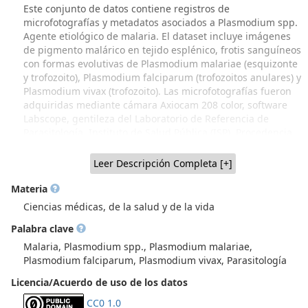
Este conjunto de datos contiene registros de
microfotografías y metadatos asociados a Plasmodium spp.
Agente etiológico de malaria. El dataset incluye imágenes
de pigmento malárico en tejido esplénico, frotis sanguíneos
con formas evolutivas de Plasmodium malariae (esquizonte
y trofozoito), Plasmodium falciparum (trofozoitos anulares) y
Plasmodium vivax (trofozoito). Las microfotografías fueron
adquiridas mediante cámara Axiocam 208 color, software
Labscope, gentileza del Laboratorio de Referencia de
Parasitología, Instituto de Salud Pública (ISP). Procedencia
del material: Dr. Justus Schottelius, Berhard Nocht Institute
for Tropenmedizin. Hamburgo 1968 (donación realizada al
Leer Descripción Completa [+]
Dr. Werner Apt); Colección Biológica de Parasitología
(CBPar), NiBG-ICBM, Facultad de Medicina, Universidad de
Materia
Chile (Recuperación parcial a través de Proyecto FIDOP
Ciencias médicas, de la salud y de la vida
48/2023 UChile IP Prof. Inés Zulantay. Material generado
Palabra clave
por varias generaciones de académicos parasitólogos de
Sede Norte, Dr. Hugo Schenone y colaboradores y, material
Malaria, Plasmodium spp., Plasmodium malariae,
procedente de Sede Sur, Dr. Werner Apt y colaboradores,
Plasmodium falciparum, Plasmodium vivax, Parasitología
que incluye donaciones de parasitólogos extranjeros, como
Licencia/Acuerdo de uso de los datos
el material mostrado en este dataset, donado por el Dr.
Justus Schottelius, Berhard Nocht Institute for
CC0 1.0